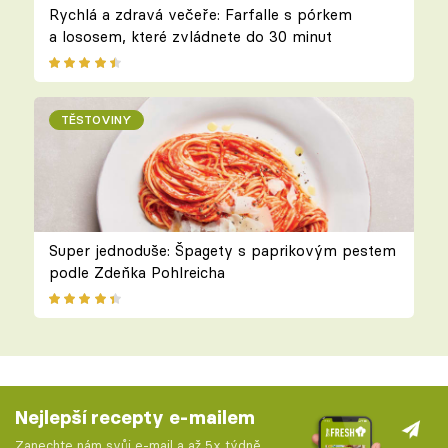
Rychlá a zdravá večeře: Farfalle s pórkem
a lososem, které zvládnete do 30 minut
TĚSTOVINY
Super jednoduše: Špagety s paprikovým pestem
podle Zdeňka Pohlreicha
Nejlepší recepty e-mailem
Zanechte nám svůj e-mail a až 5x týdně