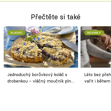
Přečtěte si také
SLADKÉ
NOVINKY
Jednoduchý borůvkový koláč s
Léto bez přeh
drobenkou – vláčný moučník plný
vařit i během
ovoce