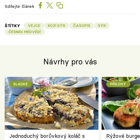
Sdílejte článek
ŠTÍTKY
VEJCE
KOZÍ SÝR
ČASOPIS
SÝR
ČESNEK MEDVĚDÍ
Návrhy pro vás
SLADKÉ
PŘÍLOHY
Jednoduchý borůvkový koláč s
Rýžové burge