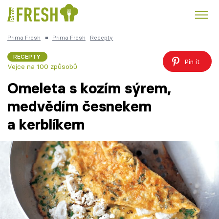
Prima Fresh
■
Prima Fresh
Recepty
Kuře
Polévky k večeři
Rychlé večeře
Trendy:
RECEPTY
Pin it
Vejce na 100 způsobů
Česká kuchyně
Čokoláda
Omeleta s kozím sýrem,
medvědím česnekem
a kerblíkem
Témata
Recepty
Články
TV Program