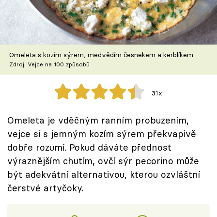
Škola vaření
Recepty z TV
Omeleta s kozím sýrem, medvědím česnekem a kerblíkem
Speciál: Cuketa
Zdroj: Vejce na 100 způsobů
Těhotnej kuchař
31x
Sledujte prima+
Omeleta je vděčným ranním probuzením,
vejce si s jemným kozím sýrem překvapivě
Přihlášení
dobře rozumí. Pokud dáváte přednost
výraznějším chutím, ovčí sýr pecorino může
Sledujte nás
být adekvátní alternativou, kterou ozvláštní
čerstvé artyčoky.