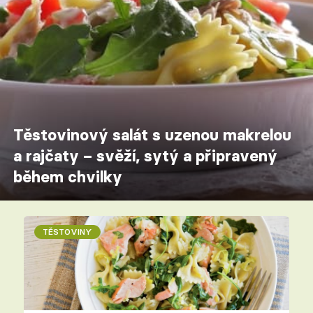
Těstovinový salát s uzenou makrelou
a rajčaty – svěží, sytý a připravený
během chvilky
TĚSTOVINY