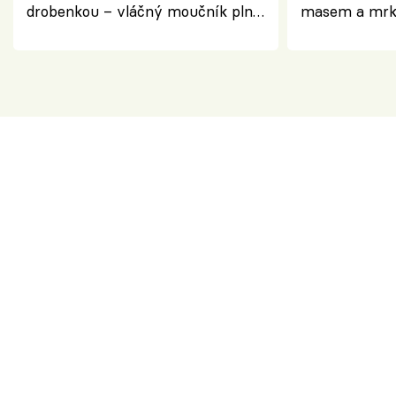
drobenkou – vláčný moučník plný
masem a mrk
ovoce
salátem – leh