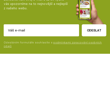
vás upozorníme na to nejnovější a nejlepší
z našeho webu.
ODESLAT
Odesláním formuláře souhlasíte s
podmínkami zpracování osobních
údajů