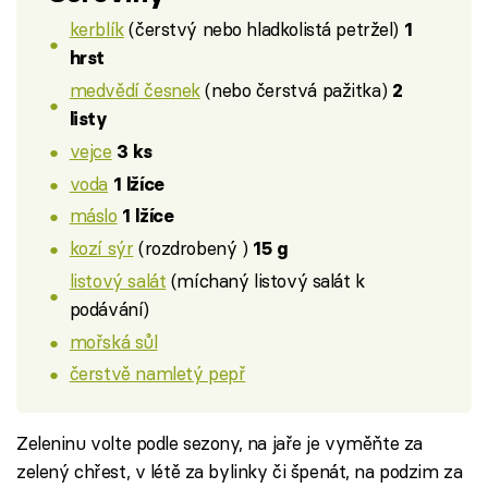
kerblík
(čerstvý nebo hladkolistá petržel)
1
hrst
medvědí česnek
(nebo čerstvá pažitka)
2
listy
vejce
3 ks
voda
1 lžíce
máslo
1 lžíce
kozí sýr
(rozdrobený )
15 g
listový salát
(míchaný listový salát k
podávání)
mořská sůl
čerstvě namletý pepř
Zeleninu volte podle sezony, na jaře je vyměňte za
zelený chřest, v létě za bylinky či špenát, na podzim za