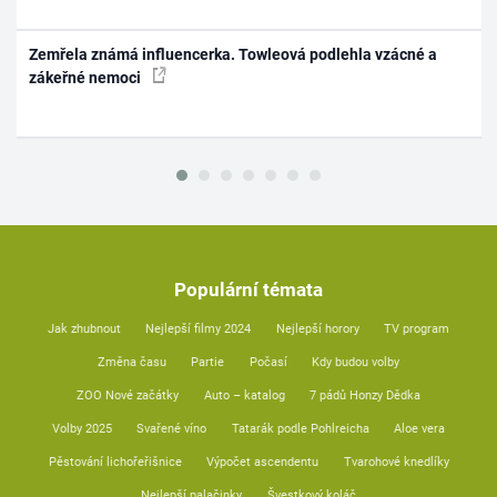
Zemřela známá influencerka. Towleová podlehla vzácné a
zákeřné nemoci
Populární témata
Jak zhubnout
Nejlepší filmy 2024
Nejlepší horory
TV program
Změna času
Partie
Počasí
Kdy budou volby
ZOO Nové začátky
Auto – katalog
7 pádů Honzy Dědka
Volby 2025
Svařené víno
Tatarák podle Pohlreicha
Aloe vera
Pěstování lichořeřišnice
Výpočet ascendentu
Tvarohové knedlíky
Nejlepší palačinky
Švestkový koláč