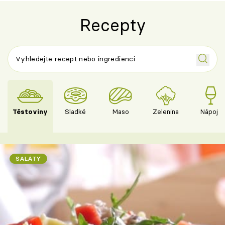
Recepty
Těstoviny
Sladké
Maso
Zelenina
Nápoje
SALÁTY