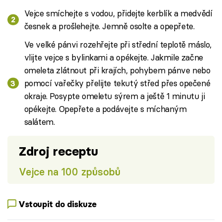
Vejce smíchejte s vodou, přidejte kerblík a medvědí
česnek a prošlehejte. Jemně osolte a opepřete.
Ve velké pánvi rozehřejte při střední teplotě máslo,
vlijte vejce s bylinkami a opékejte. Jakmile začne
omeleta zlátnout při krajích, pohybem pánve nebo
pomocí vařečky přelijte tekutý střed přes opečené
okraje. Posypte omeletu sýrem a ještě 1 minutu ji
opékejte. Opepřete a podávejte s míchaným
salátem.
Zdroj receptu
Vejce na 100 způsobů
Vstoupit do diskuze