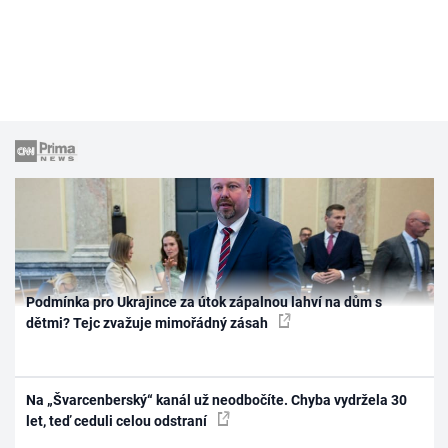
Podmínka pro Ukrajince za útok zápalnou lahví na dům s
dětmi? Tejc zvažuje mimořádný zásah
Na „Švarcenberský“ kanál už neodbočíte. Chyba vydržela 30
let, teď ceduli celou odstraní