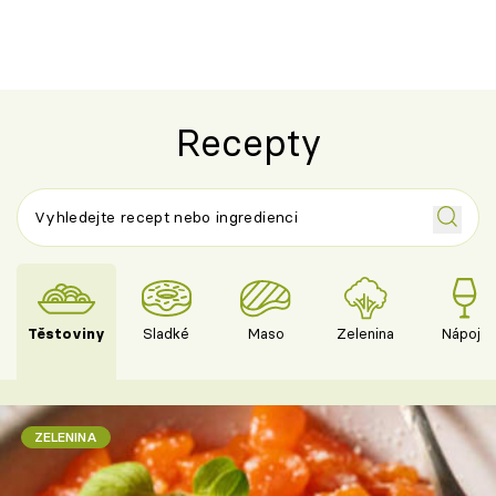
Recepty
Těstoviny
Sladké
Maso
Zelenina
Nápoje
ZELENINA