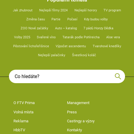
Jak zhubnout
Nejlepší filmy 2024
Nejlepší horory
TV program
Změna času
Partie
Počasí
Kdy budou volby
ZOO Nové začátky
Auto – katalog
7 pádů Honzy Dědka
Volby 2025
Svařené víno
Tatarák podle Pohlreicha
Aloe vera
Pěstování lichořeřišnice
Výpočet ascendentu
Tvarohové knedlíky
Nejlepší palačinky
Švestkový koláč
O FTV Prima
Management
Volná místa
Press
Reklama
Castingy a výzvy
HbbTV
Kontakty