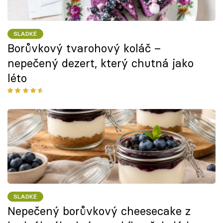
SLADKÉ
Borůvkový tvarohový koláč –
nepečený dezert, který chutná jako
léto
SLADKÉ
Nepečený borůvkový cheesecake z