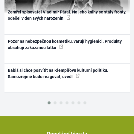
Zemřel spisovatel Vladimír Páral. Na jeho knihy se stály fronty,
odešel v den svých narozenin
Pozor na nebezpečnou kosmetiku, varují hygienici. Produkty
obsahují zakázanou látku
Babiš si chce posvítit na Klempířovu kulturní politiku.
Samozřejmě budu reagovat, uvedl
Populární témata