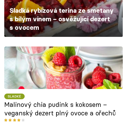
Škola vaření
Sladká rybízová terina ze smetany
s bílým vínem – osvěžující dezert
Recepty z TV
s ovocem
Speciál: Cuketa
Těhotnej kuchař
Sledujte prima+
Přihlášení
SLADKÉ
Sledujte nás
Malinový chia pudink s kokosem –
veganský dezert plný ovoce a ořechů