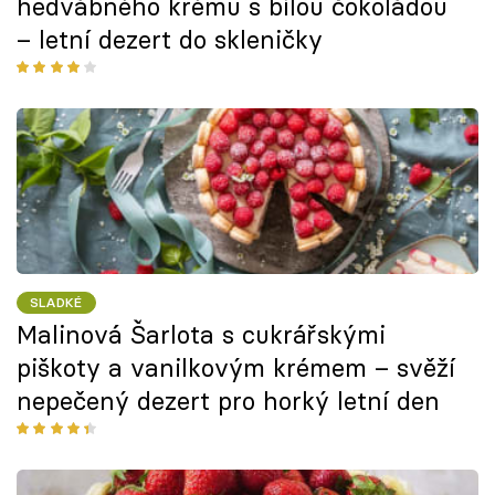
hedvábného krému s bílou čokoládou
– letní dezert do skleničky
SLADKÉ
Malinová Šarlota s cukrářskými
piškoty a vanilkovým krémem – svěží
nepečený dezert pro horký letní den