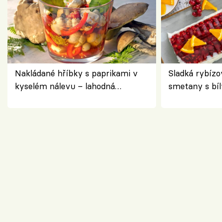
Nakládané hříbky s paprikami v
Sladká rybízo
kyselém nálevu – lahodná
smetany s bí
chuťovka do spíže
osvěžující de