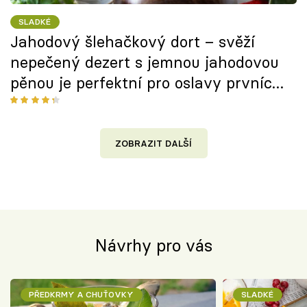
SLADKÉ
Jahodový šlehačkový dort – svěží
nepečený dezert s jemnou jahodovou
pěnou je perfektní pro oslavy prvních
letních dní
ZOBRAZIT DALŠÍ
Návrhy pro vás
PŘEDKRMY A CHUŤOVKY
SLADKÉ