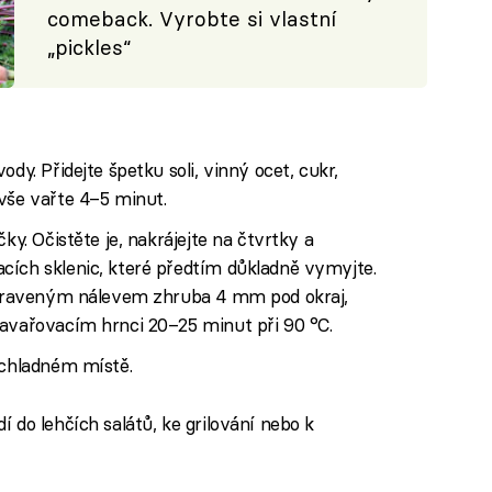
comeback. Vyrobte si vlastní
„pickles“
dy. Přidejte špetku soli, vinný ocet, cukr,
vše vařte 4–5 minut.
ky. Očistěte je, nakrájejte na čtvrtky a
cích sklenic, které předtím důkladně vymyjte.
řipraveným nálevem zhruba 4 mm pod okraj,
zavařovacím hrnci 20–25 minut při 90 °C.
 chladném místě.
 do lehčích salátů, ke grilování nebo k