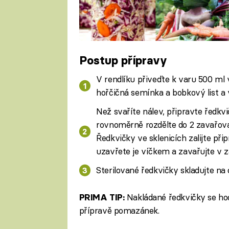
Postup přípravy
V rendlíku přiveďte k varu 500 ml vo
hořčičná semínka a bobkový list a 
Než svaříte nálev, připravte ředkvič
rovnoměrně rozdělte do 2 zavařova
Ředkvičky ve sklenicích zalijte p
uzavřete je víčkem a zavařujte v 
Sterilované ředkvičky skladujte na
Nakládané ředkvičky se hodí
PRIMA TIP:
přípravě pomazánek.