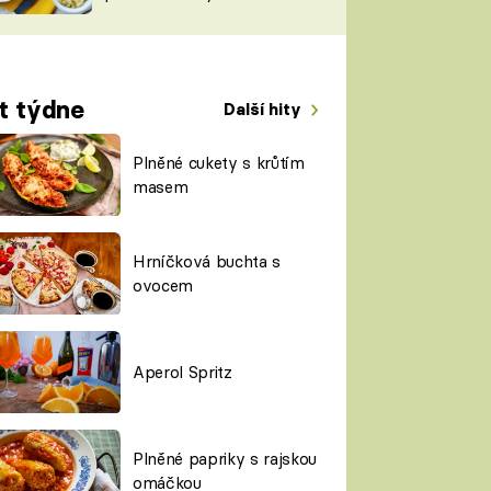
TORKY
ESH
t týdne
Další hity
Plněné cukety s krůtím
masem
Hrníčková buchta s
ovocem
Aperol Spritz
Plněné papriky s rajskou
omáčkou