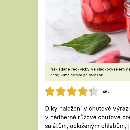
Nakládané ředkvičky ve sladkokyselém n
Zdroj: Jíme zdravě po celý rok
45x
Díky naložení v chuťově výraz
v nádherně růžové chuťové bom
salátům, obloženým chlebům, j