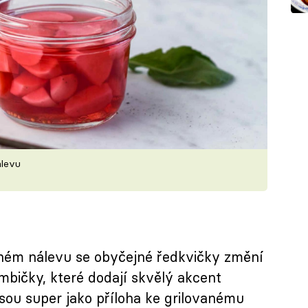
álevu
ném nálevu se obyčejné ředkvičky změní
bičky, které dodají skvělý akcent
sou super jako příloha ke grilovanému