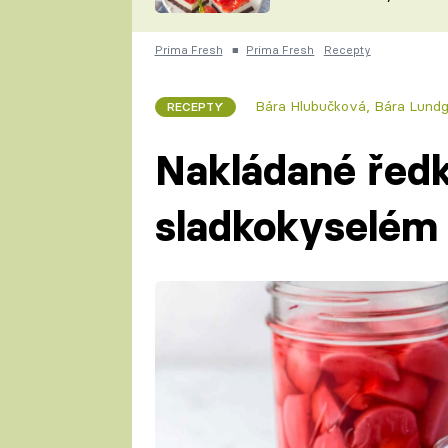
nepotřebujete troubu
ZDENĚK
ČESKO NA TALÍŘI
POHLREICH
Prima Fresh
■
Prima Fresh
Recepty
KAROLÍNA,
JAROSLAV SAPÍK
DOMÁCÍ
Bára Hlubučková, Bára Lundg
RECEPTY
KUCHAŘKA
KAROLÍNA
KAMBERSKÁ
Nakládané řed
sladkokyselém