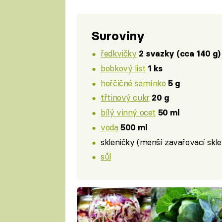
Suroviny
ředkvičky
2 svazky (cca 140 g)
bobkový list
1 ks
hořčičné semínko
5 g
třtinový cukr
20 g
bílý vinný ocet
50 ml
voda
500 ml
skleničky (menší zavařovací skl
sůl