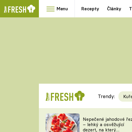
Menu
Recepty
Články
T
Oblíbené
Přílohy
recepty
HRANOLKY
HOUBY
KNEDLÍKY
DÝNĚ
KAŠE
RYCHLOVKY
Trendy:
Kuř
Populární
Videorecept
Nepečené jahodové ře
– lehký a osvěžující
kuchaři
dezert, na který
TEĎ VAŘÍ ŠÉF!