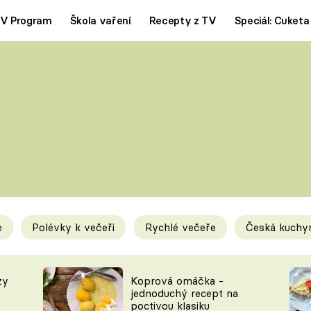
V Program
Škola vaření
Recepty z TV
Speciál: Cuketa
Polévky
Saláty
ČESKÁ KLASIKA
TĚSTOVIN
SILNÉ VÝVARY
SLADKÉ
KRÉMOVÉ
BEZMASÁ J
e
Polévky k večeři
Rychlé večeře
Česká kuchy
y
Tipy a triky
Novink
zy
Koprová omáčka -
jednoduchý recept na
poctivou klasiku
KAM ZA JÍDLEM
BLOG