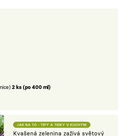
enice)
2 ks (po 400 ml)
JAK NA TO - TIPY A TRIKY V KUCHYNI
Kvašená zelenina zažívá světový