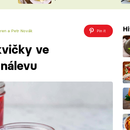
ŠÉFREDAK
VYCHYTÁVKY
SOUTĚŽ FR
NA NÁKUPECH
ČASOPIS
Hi
ren a Petr Novák
Pin it
kvičky ve
 nálevu