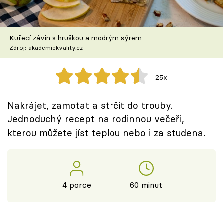
Škola vaření
Recepty z TV
Kuřecí závin s hruškou a modrým sýrem
Zdroj: akademiekvality.cz
Speciál: Cuketa
25x
Těhotnej kuchař
Nakrájet, zamotat a strčit do trouby.
Sledujte prima+
Jednoduchý recept na rodinnou večeři,
kterou můžete jíst teplou nebo i za studena.
Přihlášení
Sledujte nás
4 porce
60 minut