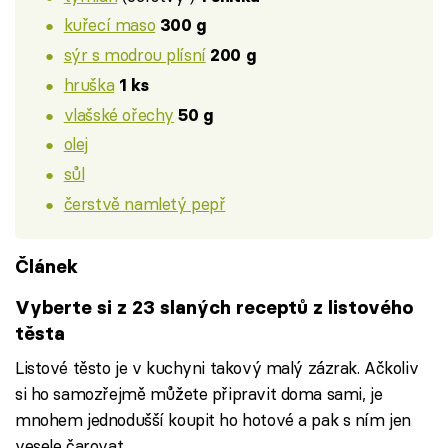
kuřecí maso
300 g
sýr s modrou plísní
200 g
hruška
1 ks
vlašské ořechy
50 g
olej
sůl
čerstvě namletý pepř
Článek
Vyberte si z 23 slaných receptů z listového
těsta
Listové těsto je v kuchyni takový malý zázrak. Ačkoliv
si ho samozřejmě můžete připravit doma sami, je
mnohem jednodušší koupit ho hotové a pak s ním jen
vesele čarovat....