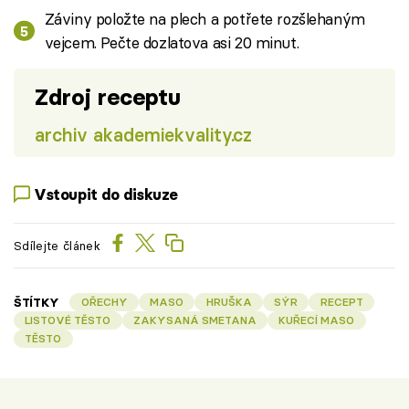
Záviny položte na plech a potřete rozšlehaným
vejcem. Pečte dozlatova asi 20 minut.
Zdroj receptu
archiv akademiekvality.cz
Vstoupit do diskuze
Sdílejte článek
ŠTÍTKY
OŘECHY
MASO
HRUŠKA
SÝR
RECEPT
LISTOVÉ TĚSTO
ZAKYSANÁ SMETANA
KUŘECÍ MASO
TĚSTO