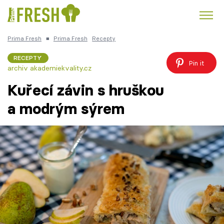
Prima Fresh
■
Prima Fresh
Recepty
Kuře
Polévky k večeři
Rychlé večeře
Trendy:
RECEPTY
Pin it
archiv akademiekvality.cz
Česká kuchyně
Čokoláda
Kuřecí závin s hruškou
a modrým sýrem
Témata
Recepty
Články
TV Program