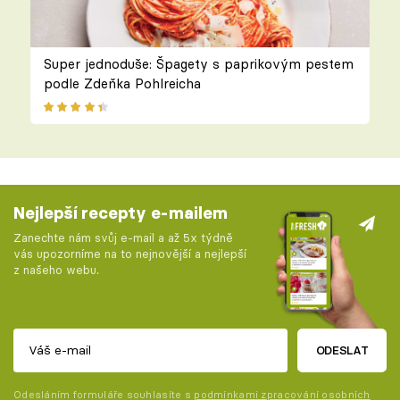
Super jednoduše: Špagety s paprikovým pestem
podle Zdeňka Pohlreicha
Nejlepší recepty e-mailem
Zanechte nám svůj e-mail a až 5x týdně
vás upozorníme na to nejnovější a nejlepší
z našeho webu.
ODESLAT
Odesláním formuláře souhlasíte s
podmínkami zpracování osobních