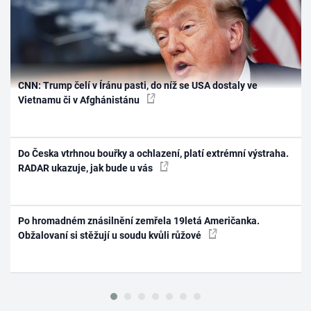
CNN: Trump čelí v Íránu pasti, do níž se USA dostaly ve
Vietnamu či v Afghánistánu
Do Česka vtrhnou bouřky a ochlazení, platí extrémní výstraha.
RADAR ukazuje, jak bude u vás
Po hromadném znásilnění zemřela 19letá Američanka.
Obžalovaní si stěžují u soudu kvůli růžové