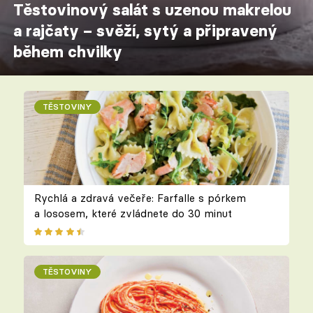
Těstovinový salát s uzenou makrelou
a rajčaty – svěží, sytý a připravený
během chvilky
TĚSTOVINY
Rychlá a zdravá večeře: Farfalle s pórkem
a lososem, které zvládnete do 30 minut
TĚSTOVINY