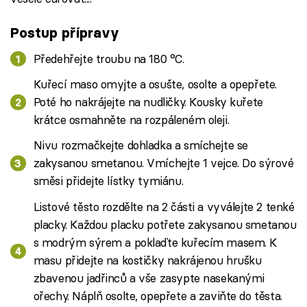
Postup přípravy
Předehřejte troubu na 180 °C.
Kuřecí maso omyjte a osušte, osolte a opepřete.
Poté ho nakrájejte na nudličky. Kousky kuřete
krátce osmahněte na rozpáleném oleji.
Nivu rozmačkejte dohladka a smíchejte se
zakysanou smetanou. Vmíchejte 1 vejce. Do sýrové
směsi přidejte lístky tymiánu.
Listové těsto rozdělte na 2 části a vyválejte 2 tenké
placky. Každou placku potřete zakysanou smetanou
s modrým sýrem a poklaďte kuřecím masem. K
masu přidejte na kostičky nakrájenou hrušku
zbavenou jadřinců a vše zasypte nasekanými
ořechy. Náplň osolte, opepřete a zaviňte do těsta.