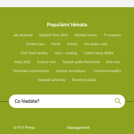
Populární témata
Jak zhubnout
Nejlepší filmy 2024
Nejlepší horory
TV program
Změna času
Partie
Počasí
Kdy budou volby
ZOO Nové začátky
Auto – katalog
7 pádů Honzy Dědka
Volby 2025
Svařené víno
Tatarák podle Pohlreicha
Aloe vera
Pěstování lichořeřišnice
Výpočet ascendentu
Tvarohové knedlíky
Nejlepší palačinky
Švestkový koláč
O FTV Prima
Management