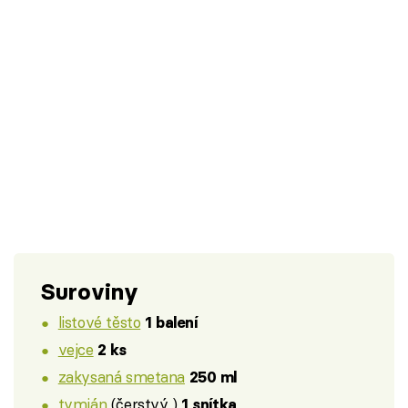
Suroviny
listové těsto
1 balení
vejce
2 ks
zakysaná smetana
250 ml
tymián
(čerstvý )
1 snítka