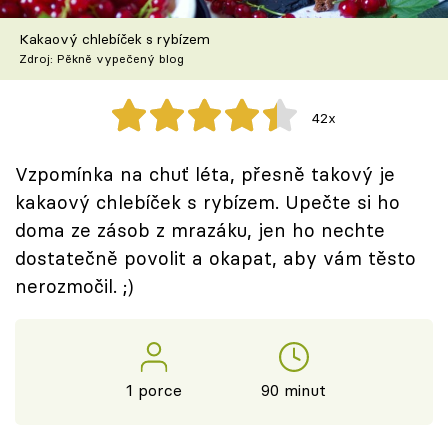
Škola vaření
Kakaový chlebíček s rybízem
Zdroj: Pěkně vypečený blog
Recepty z TV
Speciál: Cuketa
42x
Těhotnej kuchař
Vzpomínka na chuť léta, přesně takový je
kakaový chlebíček s rybízem. Upečte si ho
Sledujte prima+
doma ze zásob z mrazáku, jen ho nechte
dostatečně povolit a okapat, aby vám těsto
Přihlášení
nerozmočil. ;)
Sledujte nás
1 porce
90 minut