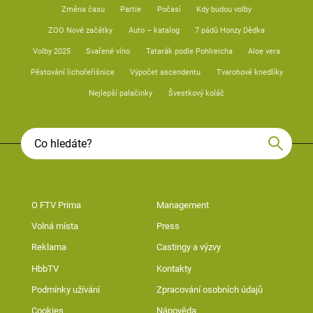
Změna času
Partie
Počasí
Kdy budou volby
ZOO Nové začátky
Auto – katalog
7 pádů Honzy Dědka
Volby 2025
Svařené víno
Tatarák podle Pohlreicha
Aloe vera
Pěstování lichořeřišnice
Výpočet ascendentu
Tvarohové knedlíky
Nejlepší palačinky
Švestkový koláč
O FTV Prima
Management
Volná místa
Press
Reklama
Castingy a výzvy
HbbTV
Kontakty
Podmínky užívání
Zpracování osobních údajů
Cookies
Nápověda