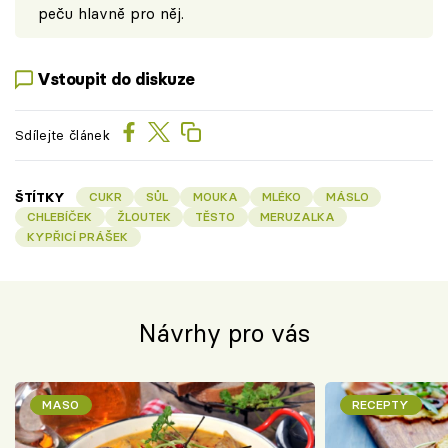
peču hlavně pro něj.
Vstoupit do diskuze
Sdílejte článek
ŠTÍTKY
CUKR
SŮL
MOUKA
MLÉKO
MÁSLO
CHLEBÍČEK
ŽLOUTEK
TĚSTO
MERUZALKA
KYPŘICÍ PRÁŠEK
Návrhy pro vás
MASO
RECEPTY