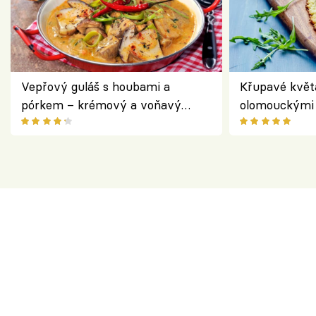
Vepřový guláš s houbami a
Křupavé květ
pórkem – krémový a voňavý
olomouckými 
pokrm z jednoho hrnce
bezlepkový o
českým sýre