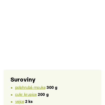
Suroviny
polohrubá mouka
300 g
cukr krupice
200 g
vejce
2 ks