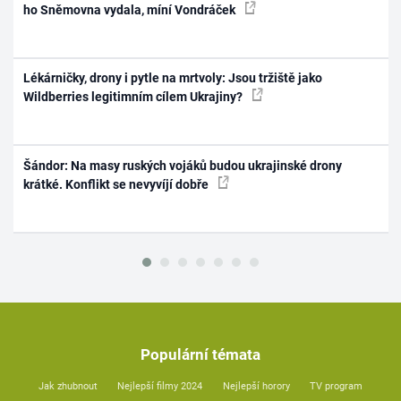
ho Sněmovna vydala, míní Vondráček
Lékárničky, drony i pytle na mrtvoly: Jsou tržiště jako
Wildberries legitimním cílem Ukrajiny?
Šándor: Na masy ruských vojáků budou ukrajinské drony
krátké. Konflikt se nevyvíjí dobře
Populární témata
Jak zhubnout
Nejlepší filmy 2024
Nejlepší horory
TV program