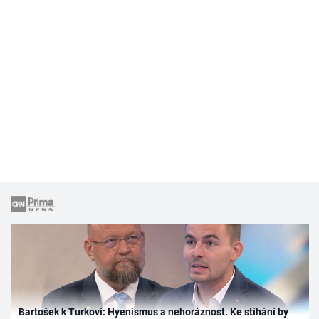
Bartošek k Turkovi: Hyenismus a nehoráznost. Ke stíhání by