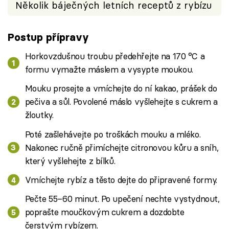
Několik báječných letních receptů z rybízu
Postup přípravy
Horkovzdušnou troubu předehřejte na 170 °C a
formu vymažte máslem a vysypte moukou.
Mouku prosejte a vmíchejte do ní kakao, prášek do
pečiva a sůl. Povolené máslo vyšlehejte s cukrem a
žloutky.
Poté zašlehávejte po troškách mouku a mléko.
Nakonec ručně přimíchejte citronovou kůru a sníh,
který vyšlehejte z bílků.
Vmíchejte rybíz a těsto dejte do připravené formy.
Pečte 55–60 minut. Po upečení nechte vystydnout,
poprašte moučkovým cukrem a dozdobte
čerstvým rybízem.