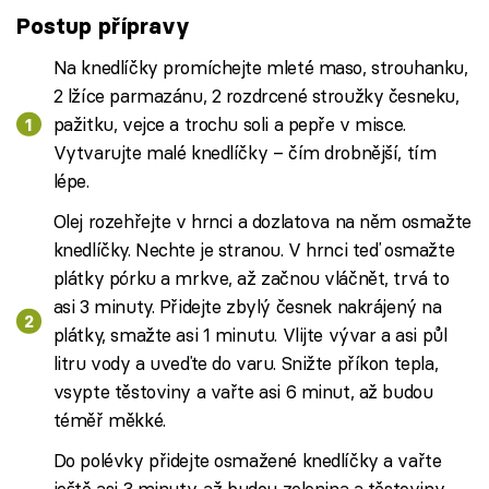
Postup přípravy
Na knedlíčky promíchejte mleté maso, strouhanku,
2 lžíce parmazánu, 2 rozdrcené stroužky česneku,
pažitku, vejce a trochu soli a pepře v misce.
Vytvarujte malé knedlíčky – čím drobnější, tím
lépe.
Olej rozehřejte v hrnci a dozlatova na něm osmažte
knedlíčky. Nechte je stranou. V hrnci teď osmažte
plátky pórku a mrkve, až začnou vláčnět, trvá to
asi 3 minuty. Přidejte zbylý česnek nakrájený na
plátky, smažte asi 1 minutu. Vlijte vývar a asi půl
litru vody a uveďte do varu. Snižte příkon tepla,
vsypte těstoviny a vařte asi 6 minut, až budou
téměř měkké.
Do polévky přidejte osmažené knedlíčky a vařte
ještě asi 3 minuty, až budou zelenina a těstoviny