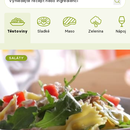
Těstoviny
Sladké
Maso
Zelenina
Nápoje
SALÁTY