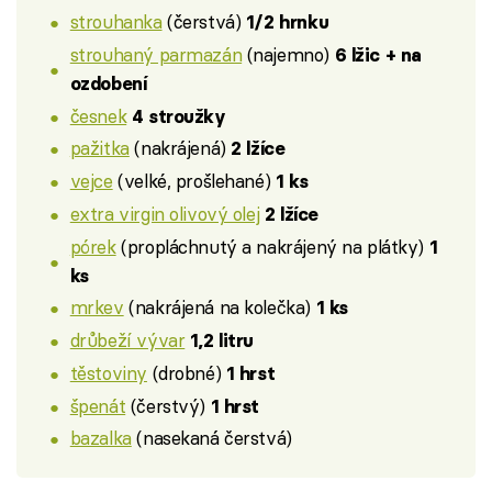
strouhanka
(čerstvá)
1/2 hrnku
strouhaný parmazán
(najemno)
6 lžic + na
ozdobení
česnek
4 stroužky
pažitka
(nakrájená)
2 lžíce
vejce
(velké, prošlehané)
1 ks
extra virgin olivový olej
2 lžíce
pórek
(propláchnutý a nakrájený na plátky)
1
ks
mrkev
(nakrájená na kolečka)
1 ks
drůbeží vývar
1,2 litru
těstoviny
(drobné)
1 hrst
špenát
(čerstvý)
1 hrst
bazalka
(nasekaná čerstvá)