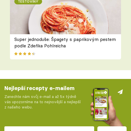
TĚSTOVINY
Super jednoduše: Špagety s paprikovým pestem
podle Zdeňka Pohlreicha
Nejlepší recepty e-mailem
Zanechte nám svůj e-mail a až 5x týdně
vás upozorníme na to nejnovější a nejlepší
z našeho webu.