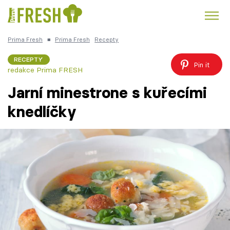
Prima Fresh
■
Prima Fresh
Recepty
Kuře
Polévky k večeři
Rychlé večeře
Trendy:
RECEPTY
Pin it
redakce Prima FRESH
Česká kuchyně
Čokoláda
Jarní minestrone s kuřecími
knedlíčky
Témata
Recepty
Články
TV Program