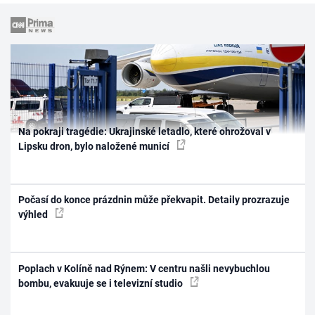
Na pokraji tragédie: Ukrajinské letadlo, které ohrožoval v
Lipsku dron, bylo naložené municí
Počasí do konce prázdnin může překvapit. Detaily prozrazuje
výhled
Poplach v Kolíně nad Rýnem: V centru našli nevybuchlou
bombu, evakuuje se i televizní studio