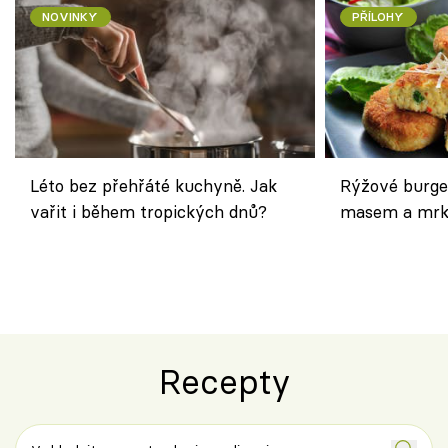
NOVINKY
PŘÍLOHY
Léto bez přehřáté kuchyně. Jak
Rýžové burge
vařit i během tropických dnů?
masem a mrk
salátem – leh
Recepty