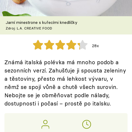
Škola vaření
Recepty z TV
Jarní minestrone s kuřecími knedlíčky
Zdroj: L.A. CREATIVE FOOD
Speciál: Cuketa
28x
Těhotnej kuchař
Známá italská polévka má mnoho podob a
Sledujte prima+
sezonních verzí. Zahušťuje ji spousta zeleniny
a těstoviny, přesto má lehkost vývaru, v
Přihlášení
němž se spojí vůně a chutě všech surovin.
Nebojte se je obměňovat podle nálady,
dostupnosti i počasí – prostě po italsku.
Sledujte nás