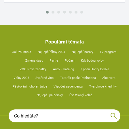
Populární témata
Jak zhubnout
Nejlepší filmy 2024
Nejlepší horory
TV program
Změna času
Partie
Počasí
Kdy budou volby
ZOO Nové začátky
Auto – katalog
7 pádů Honzy Dědka
Volby 2025
Svařené víno
Tatarák podle Pohlreicha
Aloe vera
Pěstování lichořeřišnice
Výpočet ascendentu
Tvarohové knedlíky
Nejlepší palačinky
Švestkový koláč