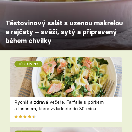
Těstovinový salát s uzenou makrelou
a rajčaty – svěží, sytý a připravený
během chvilky
TĚSTOVINY
Rychlá a zdravá večeře: Farfalle s pórkem
a lososem, které zvládnete do 30 minut