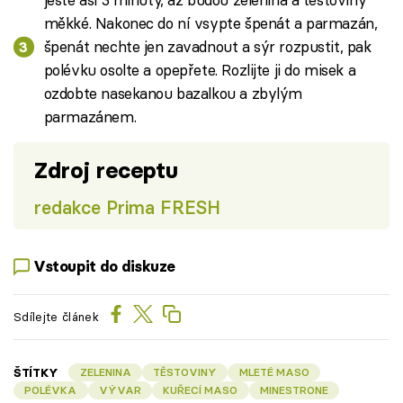
měkké. Nakonec do ní vsypte špenát a parmazán,
špenát nechte jen zavadnout a sýr rozpustit, pak
polévku osolte a opepřete. Rozlijte ji do misek a
ozdobte nasekanou bazalkou a zbylým
parmazánem.
Zdroj receptu
redakce Prima FRESH
Vstoupit do diskuze
Sdílejte článek
ŠTÍTKY
ZELENINA
TĚSTOVINY
MLETÉ MASO
POLÉVKA
VÝVAR
KUŘECÍ MASO
MINESTRONE