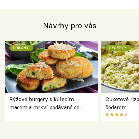
Návrhy pro vás
PŘÍLOHY
RECEPTY
Rýžové burgery s kuřecím
Cuketové rizo
masem a mrkví podávané se
čedarem
salátem – lehká a chutná večeře