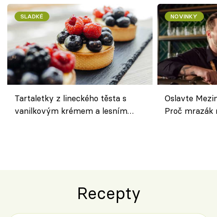
SLADKÉ
NOVINKY
Tartaletky z lineckého těsta s
Oslavte Mezin
vanilkovým krémem a lesním
Proč mrazák n
ovocem podle Bread Society
horku vsadit 
Recepty