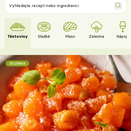
Těstoviny
Sladké
Maso
Zelenina
Nápoje
ZELENINA