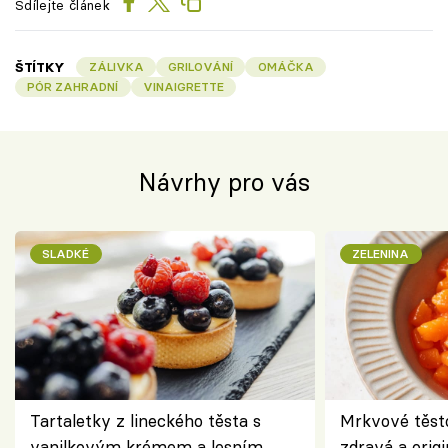
Sdílejte článek
ŠTÍTKY
ZÁLIVKA
GRILOVÁNÍ
OMÁČKA
PÓR ZAHRADNÍ
VINAIGRETTE
Návrhy pro vás
SLADKÉ
ZELENINA
Tartaletky z lineckého těsta s
Mrkvové těst
vanilkovým krémem a lesním
zdravá a origi