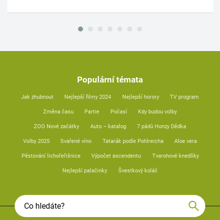
Populární témata
Jak zhubnout
Nejlepší filmy 2024
Nejlepší horory
TV program
Změna času
Partie
Počasí
Kdy budou volby
ZOO Nové začátky
Auto – katalog
7 pádů Honzy Dědka
Volby 2025
Svařené víno
Tatarák podle Pohlreicha
Aloe vera
Pěstování lichořeřišnice
Výpočet ascendentu
Tvarohové knedlíky
Nejlepší palačinky
Švestkový koláč