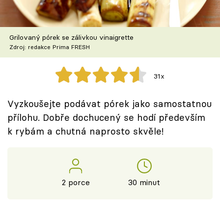
Škola vaření
Recepty z TV
Grilovaný pórek se zálivkou vinaigrette
Zdroj: redakce Prima FRESH
Speciál: Cuketa
31x
Těhotnej kuchař
Vyzkoušejte podávat pórek jako samostatnou
Sledujte prima+
přílohu. Dobře dochucený se hodí především
k rybám a chutná naprosto skvěle!
Přihlášení
Sledujte nás
2 porce
30 minut