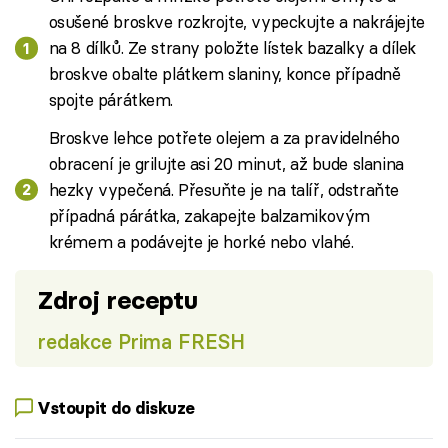
osušené broskve rozkrojte, vypeckujte a nakrájejte
na 8 dílků. Ze strany položte lístek bazalky a dílek
broskve obalte plátkem slaniny, konce případně
spojte párátkem.
Broskve lehce potřete olejem a za pravidelného
obracení je grilujte asi 20 minut, až bude slanina
hezky vypečená. Přesuňte je na talíř, odstraňte
případná párátka, zakapejte balzamikovým
krémem a podávejte je horké nebo vlahé.
Zdroj receptu
redakce Prima FRESH
Vstoupit do diskuze