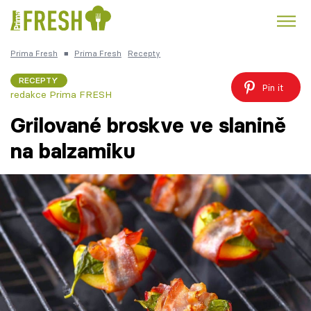
Prima Fresh
■
Prima Fresh
Recepty
Kuře
Polévky k večeři
Rychlé večeře
Trendy:
RECEPTY
Pin it
redakce Prima FRESH
Česká kuchyně
Čokoláda
Grilované broskve ve slanině
na balzamiku
Témata
Recepty
Články
TV Program