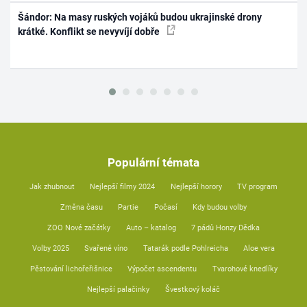
Šándor: Na masy ruských vojáků budou ukrajinské drony
krátké. Konflikt se nevyvíjí dobře
Populární témata
Jak zhubnout
Nejlepší filmy 2024
Nejlepší horory
TV program
Změna času
Partie
Počasí
Kdy budou volby
ZOO Nové začátky
Auto – katalog
7 pádů Honzy Dědka
Volby 2025
Svařené víno
Tatarák podle Pohlreicha
Aloe vera
Pěstování lichořeřišnice
Výpočet ascendentu
Tvarohové knedlíky
Nejlepší palačinky
Švestkový koláč