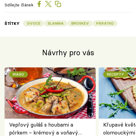
Sdílejte článek
ŠTÍTKY
OVOCE
SLANINA
BROSKEV
PÁRÁTKO
Návrhy pro vás
MASO
RECEPTY
Vepřový guláš s houbami a
Křupavé květ
pórkem – krémový a voňavý
olomouckými 