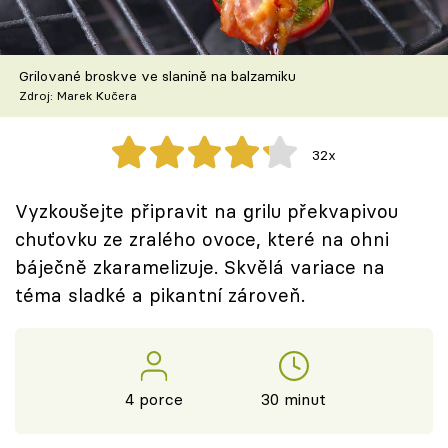
Škola vaření
Recepty z TV
Grilované broskve ve slanině na balzamiku
Zdroj: Marek Kučera
Speciál: Cuketa
32x
Těhotnej kuchař
Vyzkoušejte připravit na grilu překvapivou
Sledujte prima+
chuťovku ze zralého ovoce, které na ohni
báječně zkaramelizuje. Skvělá variace na
Přihlášení
téma sladké a pikantní zároveň.
Sledujte nás
4 porce
30 minut