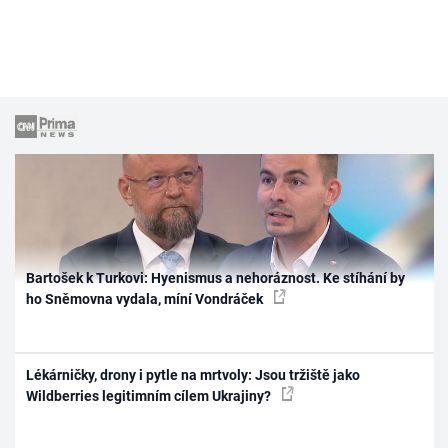
Bartošek k Turkovi: Hyenismus a nehoráznost. Ke stíhání by
ho Sněmovna vydala, míní Vondráček
Lékárničky, drony i pytle na mrtvoly: Jsou tržiště jako
Wildberries legitimním cílem Ukrajiny?