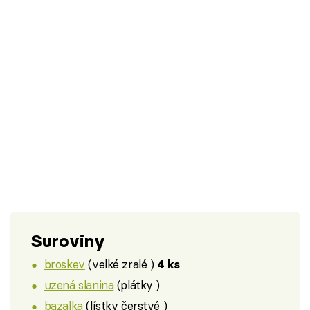
Suroviny
broskev
(velké zralé )
4 ks
uzená slanina
(plátky )
bazalka
(lístky čerstvé )