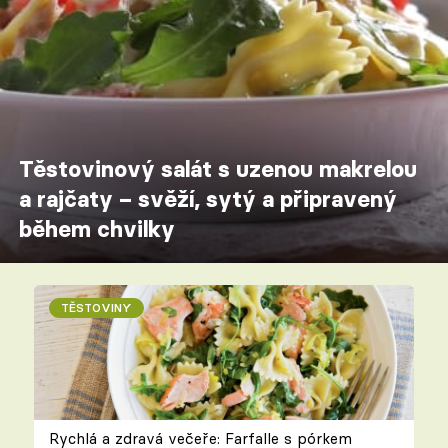
Těstovinový salát s uzenou makrelou
a rajčaty – svěží, sytý a připravený
během chvilky
TĚSTOVINY
Rychlá a zdravá večeře: Farfalle s pórkem