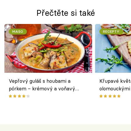
Přečtěte si také
MASO
RECEPTY
Vepřový guláš s houbami a
Křupavé květ
pórkem – krémový a voňavý
olomouckými 
pokrm z jednoho hrnce
bezlepkový o
českým sýre