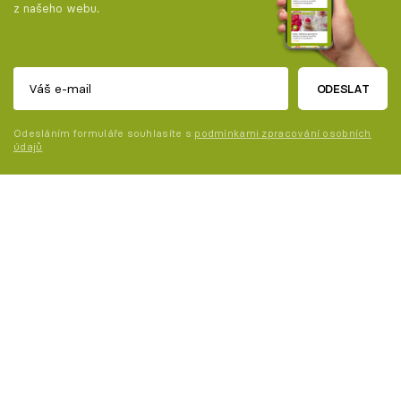
z našeho webu.
ODESLAT
Odesláním formuláře souhlasíte s
podmínkami zpracování osobních
údajů