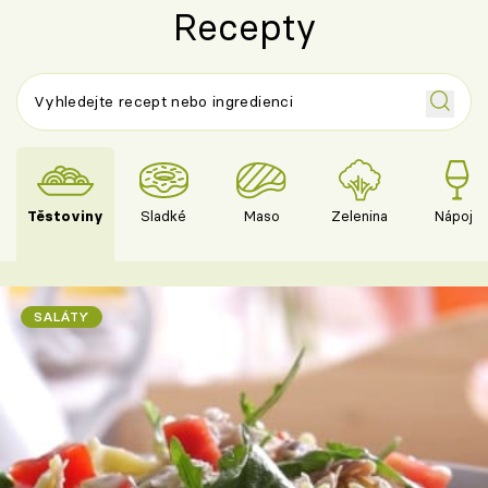
Recepty
Těstoviny
Sladké
Maso
Zelenina
Nápoje
SALÁTY