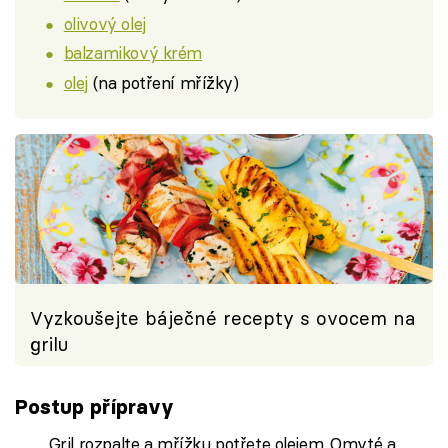
olivový olej
balzamikový krém
olej
(na potření mřížky)
Vyzkoušejte báječné recepty s ovocem na
grilu
Postup přípravy
Gril rozpalte a mřížku potřete olejem. Omyté a