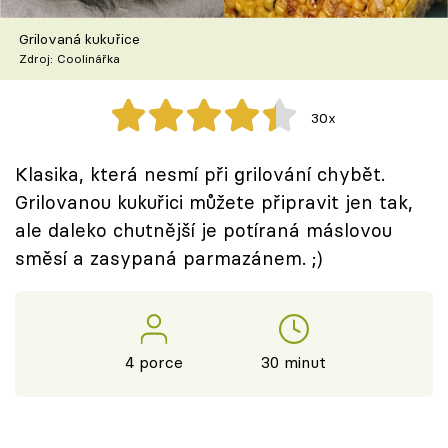
Škola vaření
Grilovaná kukuřice
Zdroj: Coolinářka
Recepty z TV
Speciál: Cuketa
30x
Těhotnej kuchař
Klasika, která nesmí při grilování chybět.
Grilovanou kukuřici můžete připravit jen tak,
Sledujte prima+
ale daleko chutnější je potíraná máslovou
směsí a zasypaná parmazánem. ;)
Přihlášení
Sledujte nás
4 porce
30 minut