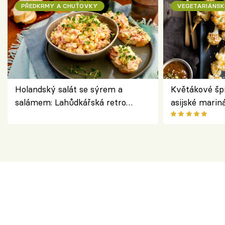
PŘEDKRMY A CHUŤOVKY
VEGETARIÁNSK
Holandský salát se sýrem a
Květákové šp
salámem: Lahůdkářská retro
asijské marin
klasika, která chutná stejně skvěle
chuťovka z gr
jako dřív