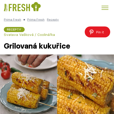
Prima Fresh
■
Prima Fresh
Recepty
Kuře
Polévky k večeři
Rychlé večeře
Trendy:
RECEPTY
Pin it
Svatava Vašková / Coolinářka
Česká kuchyně
Čokoláda
Grilovaná kukuřice
Témata
Recepty
Články
TV Program