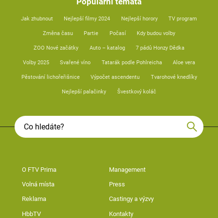
Populární témata
Jak zhubnout
Nejlepší filmy 2024
Nejlepší horory
TV program
Změna času
Partie
Počasí
Kdy budou volby
ZOO Nové začátky
Auto – katalog
7 pádů Honzy Dědka
Volby 2025
Svařené víno
Tatarák podle Pohlreicha
Aloe vera
Pěstování lichořeřišnice
Výpočet ascendentu
Tvarohové knedlíky
Nejlepší palačinky
Švestkový koláč
O FTV Prima
Management
Volná místa
Press
Reklama
Castingy a výzvy
HbbTV
Kontakty