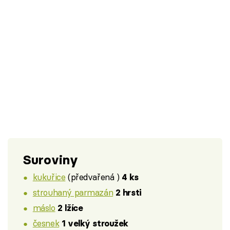
Suroviny
kukuřice
(předvařená )
4 ks
strouhaný parmazán
2 hrsti
máslo
2 lžíce
česnek
1 velký stroužek