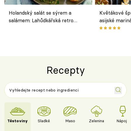
Holandský salát se sýrem a
Květákové šp
salámem: Lahůdkářská retro
asijské marin
klasika, která chutná stejně skvěle
chuťovka z gr
jako dřív
Recepty
Těstoviny
Sladké
Maso
Zelenina
Nápoje