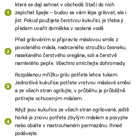
které se dají sehnat v obchodě. Stačí do nich
zapíchat špejle – budou se vám lépe grilovat, ale i
jíst. Pokud použijete čerstvou kukuřici, je třeba ji
předem uvařit doměkka v osolené vodě.
Před grilováním si připravte máslovou směs z
povoleného másla, nadrceného stroužku česneku,
nasekaného čerstvého oregána, soli a čerstvě
namletého pepře. Všechno smíchejte dohromady.
Rozpálenou mřížku grilu potřete lehce tukem.
Jednotlivé kukuřice potřete vrstvou máslové směsi
a ze všech stran ogrilujte, v průběhu je průběžně
potírejte ochuceným máslem.
Když jsou kukuřice ze všech stran ogrilované, ještě
horké je znovu potřete zbylým máslem a posypte
nebo obalte v nastrouhaném parmazánu. Ihned
podávejte.