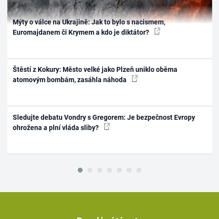
Mýty o válce na Ukrajině: Jak to bylo s nacismem,
Euromajdanem či Krymem a kdo je diktátor?
Štěstí z Kokury: Město velké jako Plzeň uniklo oběma
atomovým bombám, zasáhla náhoda
Sledujte debatu Vondry s Gregorem: Je bezpečnost Evropy
ohrožena a plní vláda sliby?