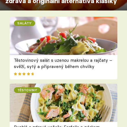
zdravá a originální alternativa klasiky
SALÁTY
Těstovinový salát s uzenou makrelou a rajčaty –
svěží, sytý a připravený během chvilky
TĚSTOVINY