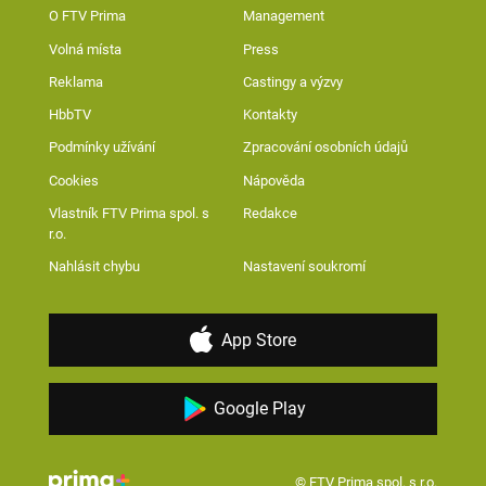
O FTV Prima
Management
Volná místa
Press
Reklama
Castingy a výzvy
HbbTV
Kontakty
Podmínky užívání
Zpracování osobních údajů
Cookies
Nápověda
Vlastník FTV Prima spol. s
Redakce
r.o.
Nahlásit chybu
Nastavení soukromí
App Store
Google Play
© FTV Prima spol. s r.o.