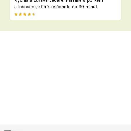
Rychlá a zdravá večeře: Farfalle s pórkem
a lososem, které zvládnete do 30 minut