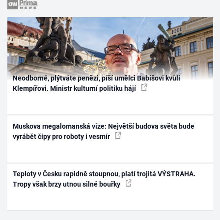
Neodborné, plýtváte penězi, píší umělci Babišovi kvůli
Klempířovi. Ministr kulturní politiku hájí
Muskova megalomanská vize: Největší budova světa bude
vyrábět čipy pro roboty i vesmír
Teploty v Česku rapidně stoupnou, platí trojitá VÝSTRAHA.
Tropy však brzy utnou silné bouřky