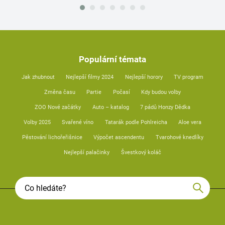
Populární témata
Jak zhubnout
Nejlepší filmy 2024
Nejlepší horory
TV program
Změna času
Partie
Počasí
Kdy budou volby
ZOO Nové začátky
Auto – katalog
7 pádů Honzy Dědka
Volby 2025
Svařené víno
Tatarák podle Pohlreicha
Aloe vera
Pěstování lichořeřišnice
Výpočet ascendentu
Tvarohové knedlíky
Nejlepší palačinky
Švestkový koláč