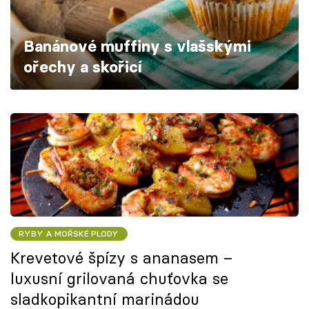
Škola vaření
Banánové muffiny s vlašskými
Recepty z TV
ořechy a skořicí
Speciál: Cuketa
Těhotnej kuchař
Sledujte prima+
Přihlášení
RYBY A MOŘSKÉ PLODY
Sledujte nás
Krevetové špízy s ananasem –
luxusní grilovaná chuťovka se
sladkopikantní marinádou