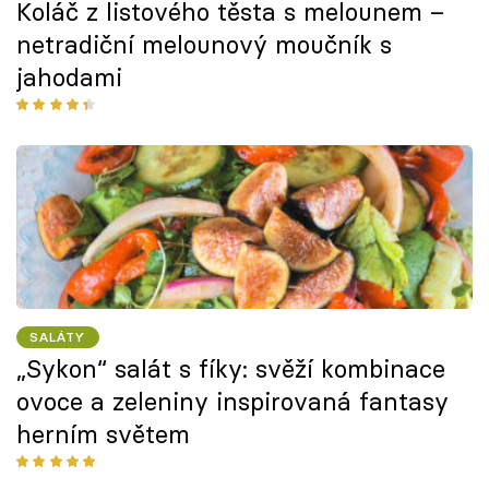
Koláč z listového těsta s melounem –
netradiční melounový moučník s
jahodami
SALÁTY
„Sykon“ salát s fíky: svěží kombinace
ovoce a zeleniny inspirovaná fantasy
herním světem