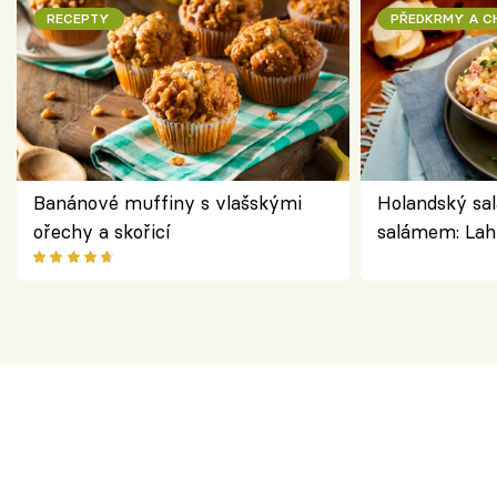
RECEPTY
PŘEDKRMY A 
Banánové muffiny s vlašskými
Holandský sal
ořechy a skořicí
salámem: Lah
klasika, která
jako dřív