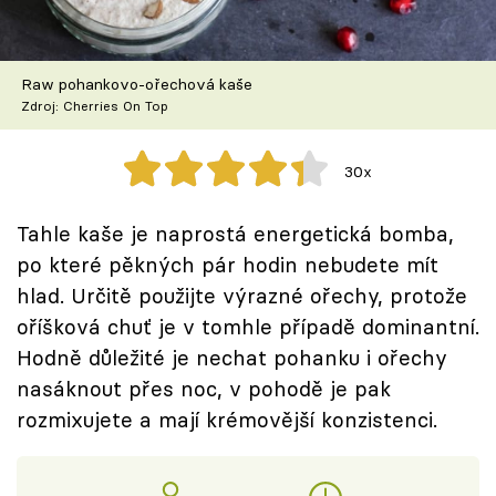
Škola vaření
Recepty z TV
Raw pohankovo-ořechová kaše
Zdroj: Cherries On Top
Speciál: Cuketa
30x
Těhotnej kuchař
Tahle kaše je naprostá energetická bomba,
Sledujte prima+
po které pěkných pár hodin nebudete mít
hlad. Určitě použijte výrazné ořechy, protože
Přihlášení
oříšková chuť je v tomhle případě dominantní.
Hodně důležité je nechat pohanku i ořechy
nasáknout přes noc, v pohodě je pak
Sledujte nás
rozmixujete a mají krémovější konzistenci.