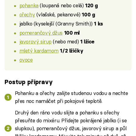
pohanka
(loupaná nebo celá)
120 g
ořechy
(vlašské, pekanové)
100 g
jablko (kyselejší (Granny Smith))
1 ks
pomerančový džus
100 ml
javorový sirup
(nebo med)
1 lžíce
mletý kardamom
1/2 lžičky
ovoce
Postup přípravy
Pohanku a ořechy zalijte studenou vodou a nechte
přes noc namáčet při pokojové teplotě.
Druhý den ráno vodu slijte a pohanku s ořechy
přesuňte do mixéru. Přidejte pokrájené jablko (i se
slupkou), pomerančový džus, javorový sirup a půl