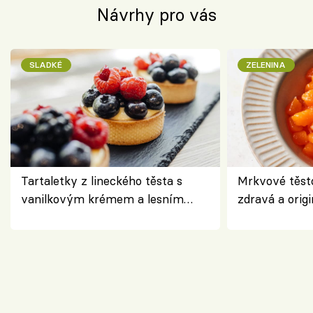
Návrhy pro vás
SLADKÉ
ZELENINA
Tartaletky z lineckého těsta s
Mrkvové těst
vanilkovým krémem a lesním
zdravá a origi
ovocem podle Bread Society
klasiky