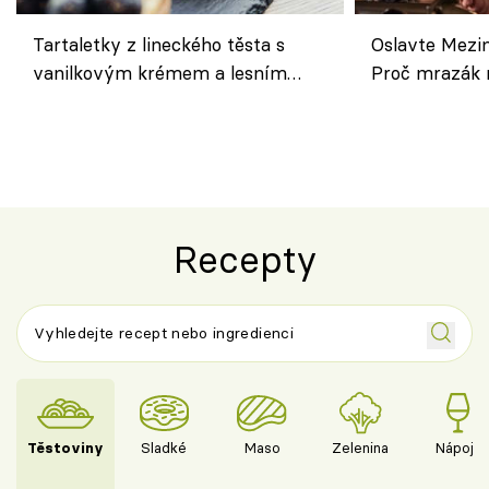
Tartaletky z lineckého těsta s
Oslavte Mezin
vanilkovým krémem a lesním
Proč mrazák n
ovocem podle Bread Society
horku vsadit 
Recepty
Těstoviny
Sladké
Maso
Zelenina
Nápoje