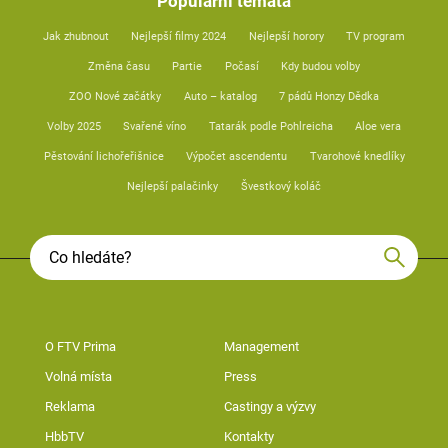
Populární témata
Jak zhubnout
Nejlepší filmy 2024
Nejlepší horory
TV program
Změna času
Partie
Počasí
Kdy budou volby
ZOO Nové začátky
Auto – katalog
7 pádů Honzy Dědka
Volby 2025
Svařené víno
Tatarák podle Pohlreicha
Aloe vera
Pěstování lichořeřišnice
Výpočet ascendentu
Tvarohové knedlíky
Nejlepší palačinky
Švestkový koláč
O FTV Prima
Management
Volná místa
Press
Reklama
Castingy a výzvy
HbbTV
Kontakty