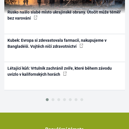
Rusko našlo slabé místo ukrajinské obrany. Útočit může téměř
bez varování
Kubek: Evropa si zdevastovala farmacii, nakupujeme v
Bangladéši. Vojtěch ničí zdravotnictví
Létající kůň: Vrtulník zachránil zvíře, které během závodu
uvízlo v kalifornských horách