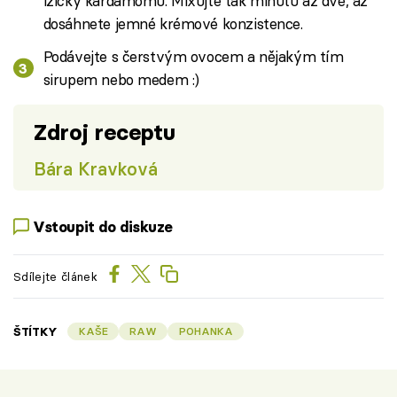
lžičky kardamomu. Mixujte tak minutu až dvě, až
dosáhnete jemné krémové konzistence.
Podávejte s čerstvým ovocem a nějakým tím
sirupem nebo medem :)
Zdroj receptu
Bára Kravková
Vstoupit do diskuze
Sdílejte článek
ŠTÍTKY
KAŠE
RAW
POHANKA