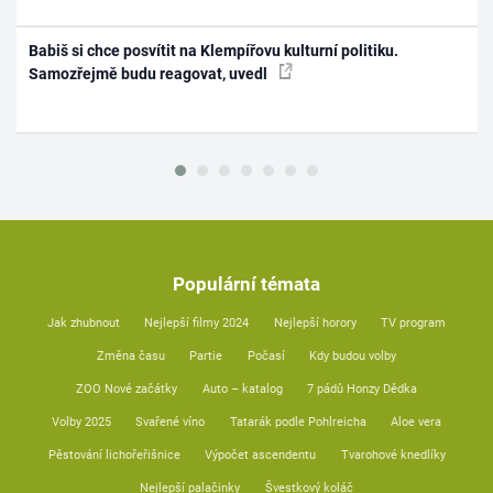
Babiš si chce posvítit na Klempířovu kulturní politiku.
Samozřejmě budu reagovat, uvedl
Populární témata
Jak zhubnout
Nejlepší filmy 2024
Nejlepší horory
TV program
Změna času
Partie
Počasí
Kdy budou volby
ZOO Nové začátky
Auto – katalog
7 pádů Honzy Dědka
Volby 2025
Svařené víno
Tatarák podle Pohlreicha
Aloe vera
Pěstování lichořeřišnice
Výpočet ascendentu
Tvarohové knedlíky
Nejlepší palačinky
Švestkový koláč