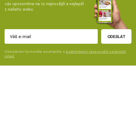
vás upozorníme na to nejnovější a nejlepší
z našeho webu.
ODESLAT
Odesláním formuláře souhlasíte s
podmínkami zpracování osobních
údajů