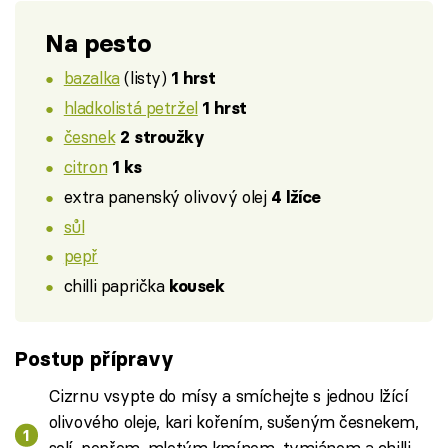
Na pesto
bazalka
(listy)
1 hrst
hladkolistá petržel
1 hrst
česnek
2 stroužky
citron
1 ks
extra panenský olivový olej
4 lžíce
sůl
pepř
chilli paprička
kousek
Postup přípravy
Cizrnu vsypte do mísy a smíchejte s jednou lžící
olivového oleje, kari kořením, sušeným česnekem,
solí, pepřem, mletým kmínem, tymiánem a chilli.