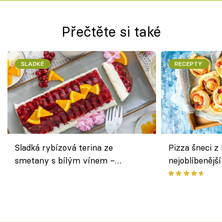
Přečtěte si také
SLADKÉ
RECEPTY
Sladká rybízová terina ze
Pizza šneci z 
smetany s bílým vínem –
nejoblíbenějš
osvěžující dezert s ovocem