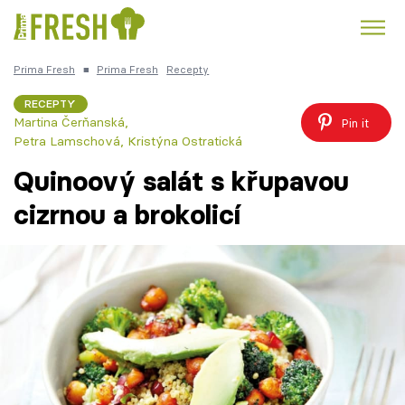
Prima Fresh
■
Prima Fresh
Recepty
Kuře
Polévky k večeři
Rychlé večeře
Trendy:
RECEPTY
Martina Čerňanská
,
Pin it
Česká kuchyně
Čokoláda
Petra Lamschová, Kristýna Ostratická
Quinoový salát s křupavou
cizrnou a brokolicí
Témata
Recepty
Články
TV Program