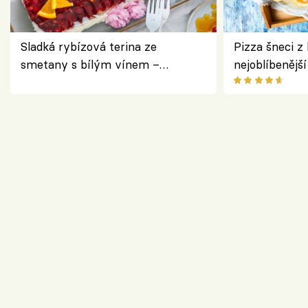
Sladká rybízová terina ze
Pizza šneci z 
smetany s bílým vínem –
nejoblíbenějš
osvěžující dezert s ovocem