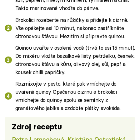
Takto marinované vhoďte do pánve.
Brokolici rozeberte na růžičky a přidejte k cizrně.
Vše opékejte asi 10 minut, nakonec zastříkněte
citronovou šťávou. Mezitím si připravte quinou.
Quinou uvařte v osolené vodě (trvá to asi 15 minut).
Do mixéru vložte bazalkové listy, petrželku, česnek,
citronovou šťávu a kůru, olivový olej, sůl, pepř a
kousek chilli papričky.
Rozmixujte v pesto, které pak vmíchejte do
uvařené quinoy. Opečenou cizrnu a brokolici
vmíchejte do quinoy spolu se semínky z
granátového jablka a ozdobte plátky avokáda.
Zdroj receptu
Petra Lamschová, Kristýna Ostratická