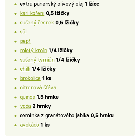
extra panenský olivový olej
1 lžíce
kari koření
0,5 lžičky
sušený česnek
0,5 lžičky
sůl
pepř
mletý kmín
1/4 lžičky
sušený tymián
1/4 lžičky
chilli
1/4 lžičky
brokolice
1 ks
citronová šťáva
quinoa
1,5 hrnku
voda
2 hrnky
semínka z granátového jablka
0,5 hrnku
avokádo
1 ks