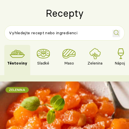
Recepty
Těstoviny
Sladké
Maso
Zelenina
Nápoje
ZELENINA