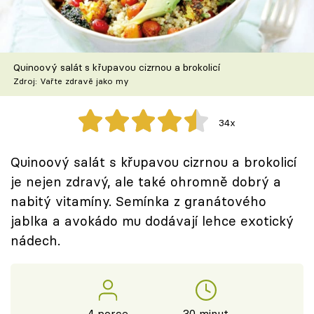
Škola vaření
Recepty z TV
Quinoový salát s křupavou cizrnou a brokolicí
Speciál: Cuketa
Zdroj: Vařte zdravě jako my
Těhotnej kuchař
34x
Sledujte prima+
Quinoový salát s křupavou cizrnou a brokolicí
je nejen zdravý, ale také ohromně dobrý a
Přihlášení
nabitý vitamíny. Semínka z granátového
jablka a avokádo mu dodávají lehce exotický
nádech.
Sledujte nás
4 porce
30 minut