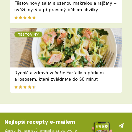
Těstovinový salát s uzenou makrelou a rajčaty –
svěží, sytý a připravený během chvilky
TĚSTOVINY
Rychlá a zdravá večeře: Farfalle s pórkem
a lososem, které zvládnete do 30 minut
Nejlepší recepty e-mailem
Zanechte nám svůj e-mail a až 5x týdně