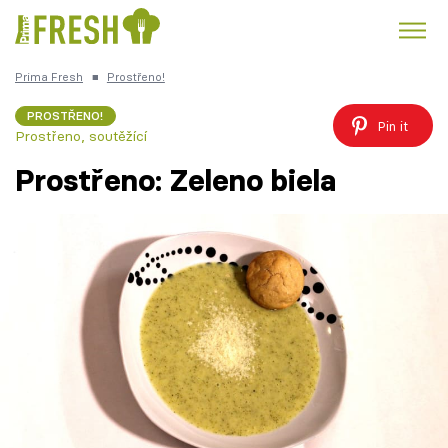
Prima Fresh
■
Prostřeno!
Kuře
Polévky k večeři
Rychlé večeře
Trendy:
PROSTŘENO!
Pin it
Prostřeno, soutěžící
Česká kuchyně
Čokoláda
Prostřeno: Zeleno biela
Témata
Recepty
Články
TV Program