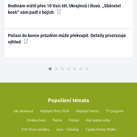
Rodinám vrátil přes 10 tisíc těl, Ukrajinců i Rusů. „Sběratel
kostí“ sám padl v bojích
Počasí do konce prázdnin může překvapit. Detaily prozrazuje
výhled
Populární témata
Jak zhubnout
Nejlepší filmy 2024
Nejlepší horory
TV program
Změna času
Partie
Počasí
Kdy budou volby
ZOO Nové začátky
Auto – katalog
7 pádů Honzy Dědka