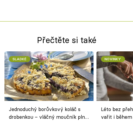
Přečtěte si také
SLADKÉ
NOVINKY
Jednoduchý borůvkový koláč s
Léto bez přeh
drobenkou – vláčný moučník plný
vařit i během
ovoce