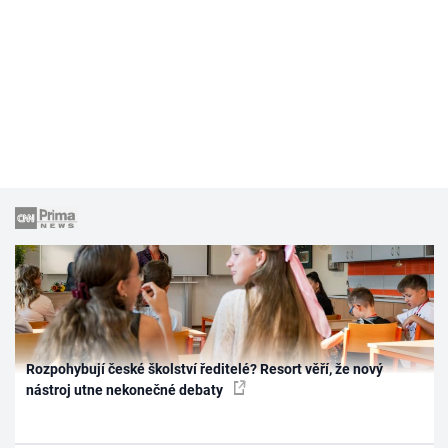
Rozpohybují české školství ředitelé? Resort věří, že nový
nástroj utne nekonečné debaty