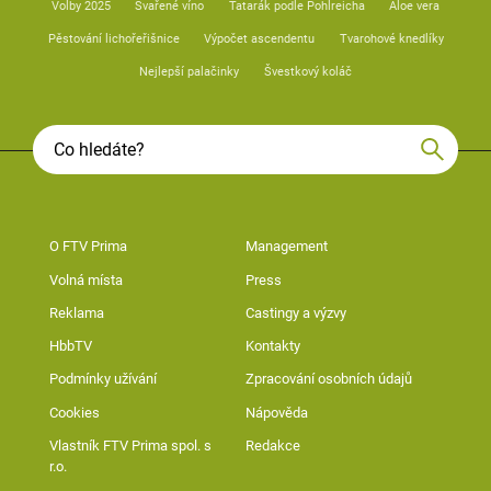
Volby 2025
Svařené víno
Tatarák podle Pohlreicha
Aloe vera
Pěstování lichořeřišnice
Výpočet ascendentu
Tvarohové knedlíky
Nejlepší palačinky
Švestkový koláč
O FTV Prima
Management
Volná místa
Press
Reklama
Castingy a výzvy
HbbTV
Kontakty
Podmínky užívání
Zpracování osobních údajů
Cookies
Nápověda
Vlastník FTV Prima spol. s
Redakce
r.o.