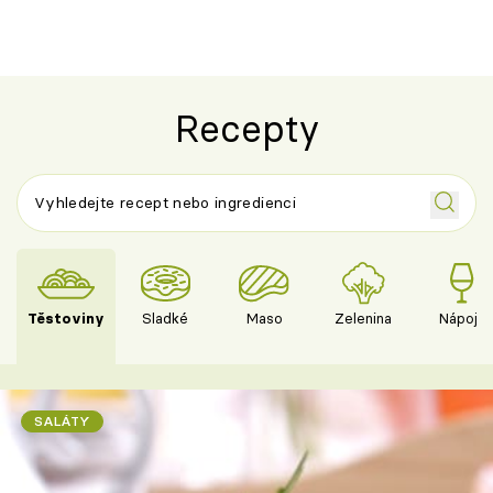
Recepty
Těstoviny
Sladké
Maso
Zelenina
Nápoje
SALÁTY