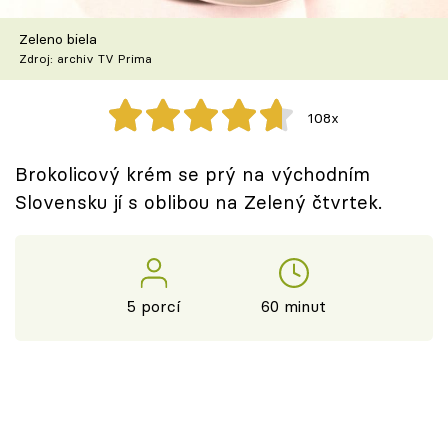
Škola vaření
Zeleno biela
Zdroj: archiv TV Prima
Recepty z TV
Speciál: Cuketa
108x
Těhotnej kuchař
Brokolicový krém se prý na východním
Slovensku jí s oblibou na Zelený čtvrtek.
Sledujte prima+
Přihlášení
5 porcí
60 minut
Sledujte nás