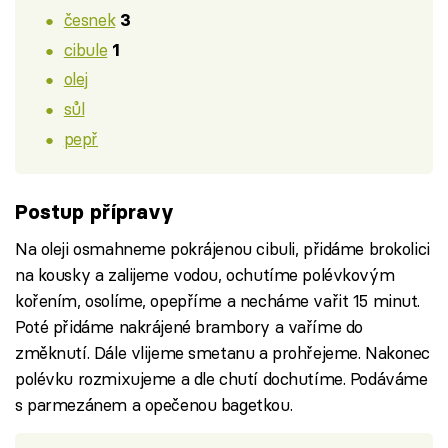
česnek
3
cibule
1
olej
sůl
pepř
Postup přípravy
Na oleji osmahneme pokrájenou cibuli, přidáme brokolici
na kousky a zalijeme vodou, ochutíme polévkovým
kořením, osolíme, opepříme a necháme vařit 15 minut.
Poté přidáme nakrájené brambory a vaříme do
změknutí. Dále vlijeme smetanu a prohřejeme. Nakonec
polévku rozmixujeme a dle chutí dochutíme. Podáváme
s parmezánem a opečenou bagetkou.