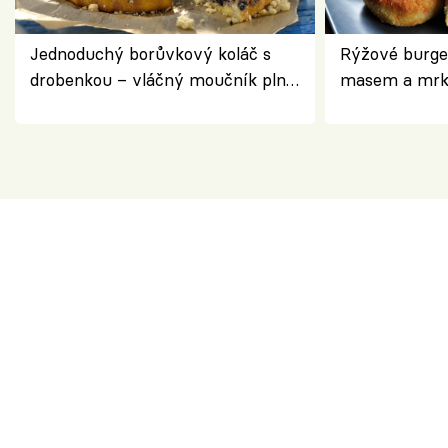
Jednoduchý borůvkový koláč s
Rýžové burge
drobenkou – vláčný moučník plný
masem a mrk
ovoce
salátem – leh