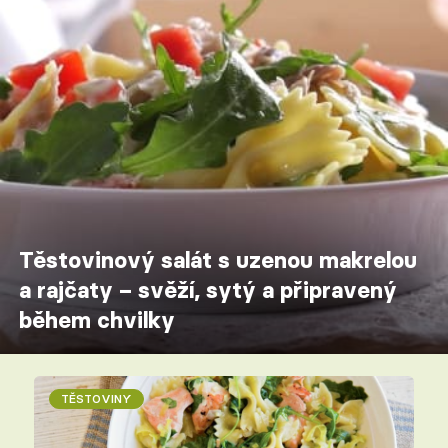
Těstovinový salát s uzenou makrelou
a rajčaty – svěží, sytý a připravený
během chvilky
TĚSTOVINY