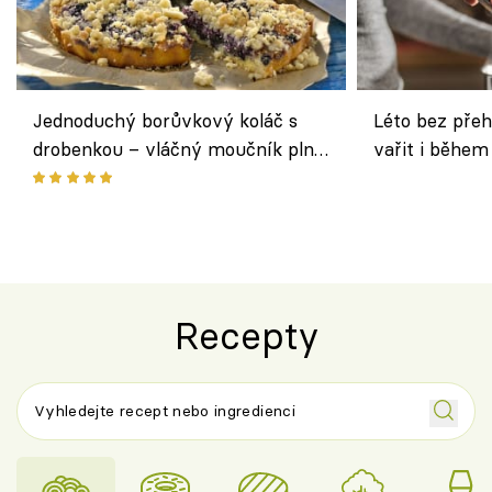
Jednoduchý borůvkový koláč s
Léto bez přeh
drobenkou – vláčný moučník plný
vařit i během
ovoce
Recepty