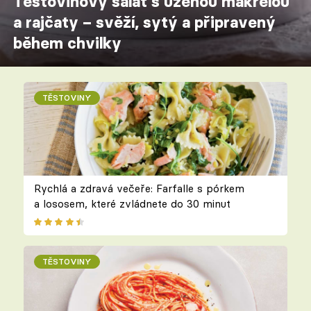
Těstovinový salát s uzenou makrelou
a rajčaty – svěží, sytý a připravený
během chvilky
TĚSTOVINY
Rychlá a zdravá večeře: Farfalle s pórkem
a lososem, které zvládnete do 30 minut
TĚSTOVINY