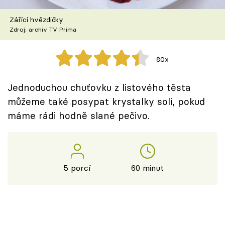
Škola vaření
Zářící hvězdičky
Zdroj: archiv TV Prima
Recepty z TV
Speciál: Cuketa
80x
Těhotnej kuchař
Jednoduchou chuťovku z listového těsta
můžeme také posypat krystalky soli, pokud
Sledujte prima+
máme rádi hodně slané pečivo.
Přihlášení
5 porcí
60 minut
Sledujte nás