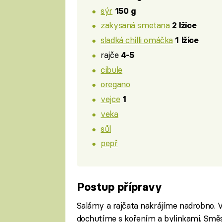
sýr
150 g
zakysaná smetana
2 lžíce
sladká chilli omáčka
1 lžíce
rajče
4-5
cibule
oregano
vejce
1
veka
sůl
pepř
Postup přípravy
Salámy a rajčata nakrájíme nadrobno. 
dochutíme s kořením a bylinkami. Směs