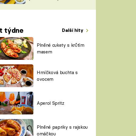
TORKY
ESH
t týdne
Další hity
Plněné cukety s krůtím
masem
Hrníčková buchta s
ovocem
Aperol Spritz
Plněné papriky s rajskou
omáčkou