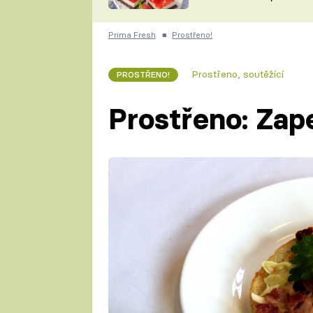
nepotřebujete troubu
ZDENĚK
ČESKO NA TALÍŘI
POHLREICH
Prima Fresh
■
Prostřeno!
KAROLÍNA,
JAROSLAV SAPÍK
DOMÁCÍ
Prostřeno, soutěžící
PROSTŘENO!
KUCHAŘKA
KAROLÍNA
KAMBERSKÁ
Prostřeno: Zap