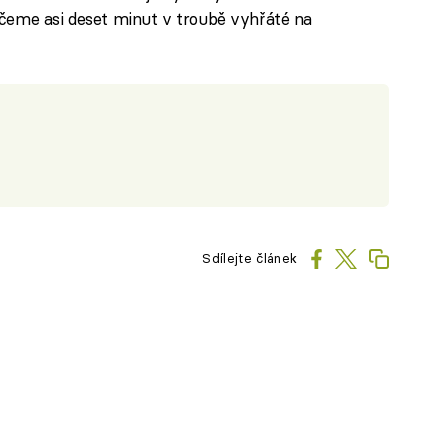
čeme asi deset minut v troubě vyhřáté na
Sdílejte článek