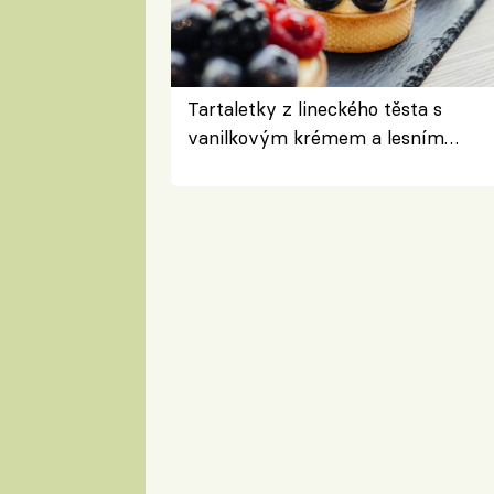
Tartaletky z lineckého těsta s
vanilkovým krémem a lesním
ovocem podle Bread Society