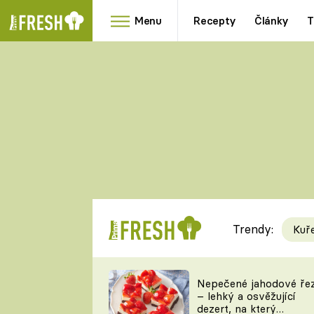
Menu
Recepty
Články
T
Oblíbené
Přílohy
recepty
HRANOLKY
HOUBY
KNEDLÍKY
DÝNĚ
KAŠE
RYCHLOVKY
Trendy:
Kuř
Populární
Videorecept
Nepečené jahodové ře
– lehký a osvěžující
kuchaři
dezert, na který
TEĎ VAŘÍ ŠÉF!