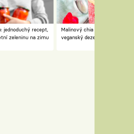
: jednoduchý recept,
Malinový chia pudink s kokose
etní zeleninu na zimu
veganský dezert plný ovoce a
ořechů