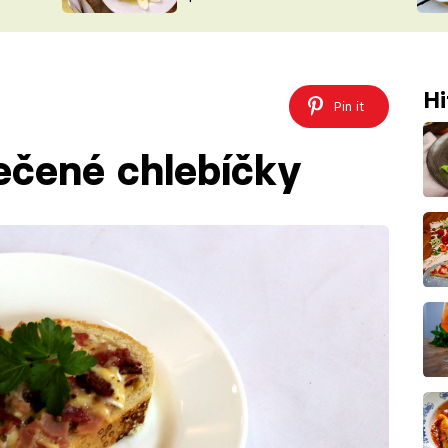
ŠÉFREDAK
VYCHYTÁVKY
SOUTĚŽ FR
NA NÁKUPECH
ČASOPIS
Hi
Pin it
ečené chlebíčky