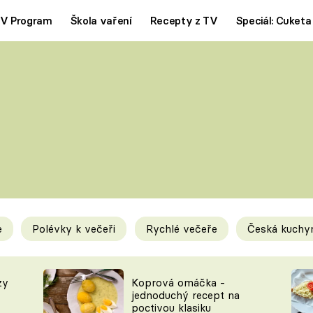
V Program
Škola vaření
Recepty z TV
Speciál: Cuketa
Polévky
Saláty
ČESKÁ KLASIKA
TĚSTOVIN
SILNÉ VÝVARY
SLADKÉ
KRÉMOVÉ
BEZMASÁ J
e
Polévky k večeři
Rychlé večeře
Česká kuchy
y
Tipy a triky
Novink
zy
Koprová omáčka -
jednoduchý recept na
poctivou klasiku
KAM ZA JÍDLEM
BLOG