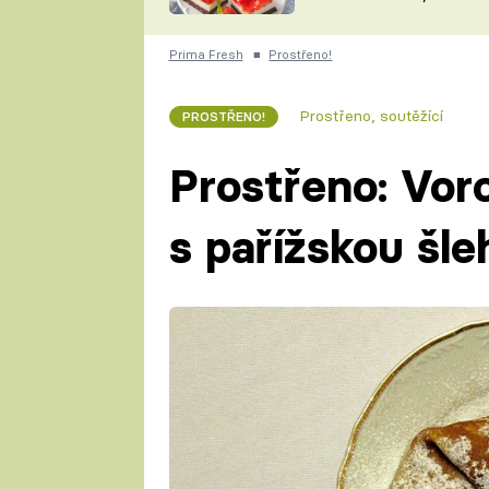
nepotřebujete troubu
ZDENĚK
ČESKO NA TALÍŘI
POHLREICH
Prima Fresh
■
Prostřeno!
KAROLÍNA,
JAROSLAV SAPÍK
DOMÁCÍ
Prostřeno, soutěžící
PROSTŘENO!
KUCHAŘKA
KAROLÍNA
KAMBERSKÁ
Prostřeno: Vor
s pařížskou šl