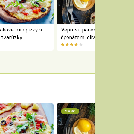
ákové minipizzy s
Vepřová panenka plněná rajčat
tvarůžky:
špenátem, olivami a fetou –
běd s typicky
perfektní středomořský recept
m
roládu
MASO