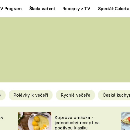
V Program
Škola vaření
Recepty z TV
Speciál: Cuketa
Polévky
Saláty
ČESKÁ KLASIKA
TĚSTOVIN
SILNÉ VÝVARY
SLADKÉ
KRÉMOVÉ
BEZMASÁ J
e
Polévky k večeři
Rychlé večeře
Česká kuchy
y
Tipy a triky
Novink
zy
Koprová omáčka -
jednoduchý recept na
poctivou klasiku
KAM ZA JÍDLEM
BLOG