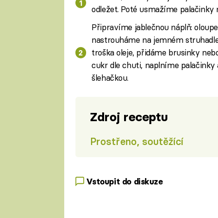
odležet. Poté usmažíme palačinky 
Připravíme jablečnou náplň: oloupe
nastrouháme na jemném struhadle. 
troška oleje, přidáme brusinky ne
cukr dle chuti, naplníme palačink
šlehačkou.
Zdroj receptu
Prostřeno, soutěžící
Vstoupit do diskuze