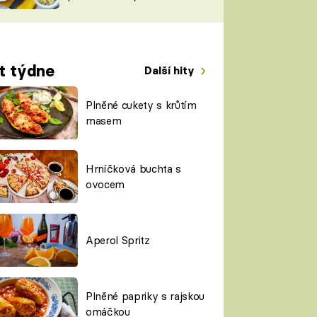
TORKY
ESH
t týdne
Další hity
Plněné cukety s krůtím
masem
Hrníčková buchta s
ovocem
Aperol Spritz
Plněné papriky s rajskou
omáčkou