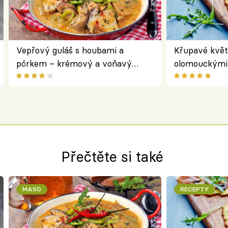
Vepřový guláš s houbami a
Křupavé květ
pórkem – krémový a voňavý
olomouckými 
pokrm z jednoho hrnce
bezlepkový o
českým sýre
Přečtěte si také
MASO
RECEPTY