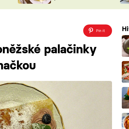
ŠÉFREDAK
VYCHYTÁVKY
SOUTĚŽ FR
NA NÁKUPECH
ČASOPIS
Hi
Pin it
oněžské palačinky
ehačkou