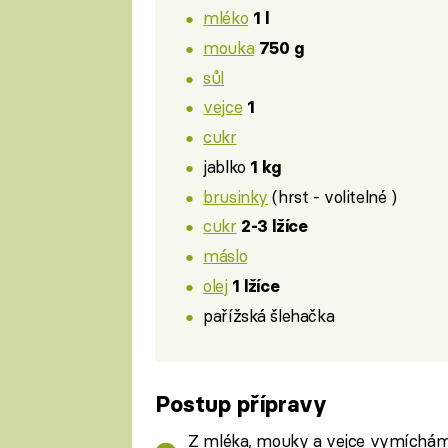
mléko
1 l
mouka
750 g
sůl
vejce
1
cukr
jablko
1 kg
brusinky
(hrst - volitelné )
cukr
2-3 lžíce
máslo
olej
1 lžíce
pařížská šlehačka
Postup přípravy
Z mléka, mouky a vejce vymícháme