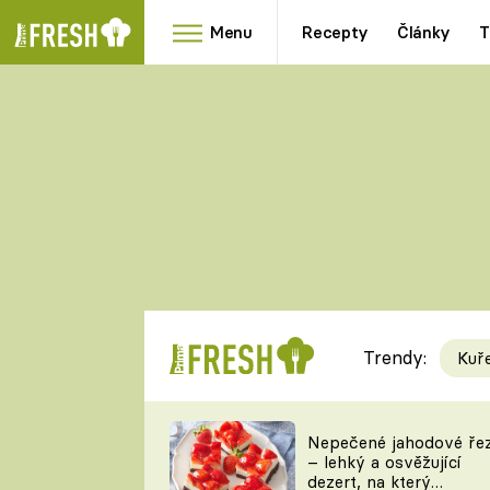
Menu
Recepty
Články
T
Oblíbené
Přílohy
recepty
HRANOLKY
HOUBY
KNEDLÍKY
DÝNĚ
KAŠE
RYCHLOVKY
Trendy:
Kuř
Populární
Videorecept
Nepečené jahodové ře
– lehký a osvěžující
kuchaři
dezert, na který
TEĎ VAŘÍ ŠÉF!