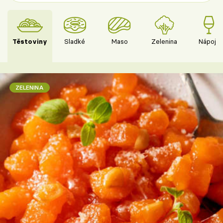
Těstoviny
Sladké
Maso
Zelenina
Nápoje
ZELENINA