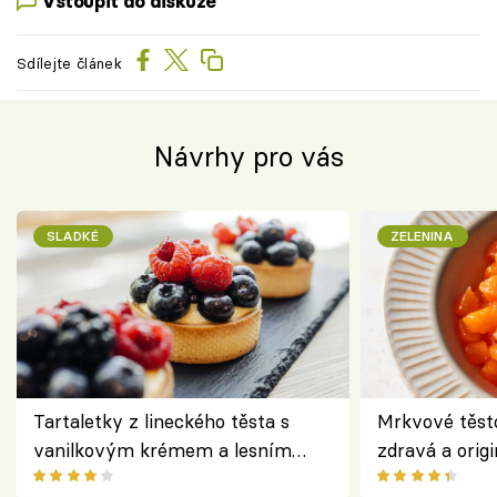
Vstoupit do diskuze
Sdílejte článek
Návrhy pro vás
SLADKÉ
ZELENINA
Tartaletky z lineckého těsta s
Mrkvové těst
vanilkovým krémem a lesním
zdravá a origi
ovocem podle Bread Society
klasiky