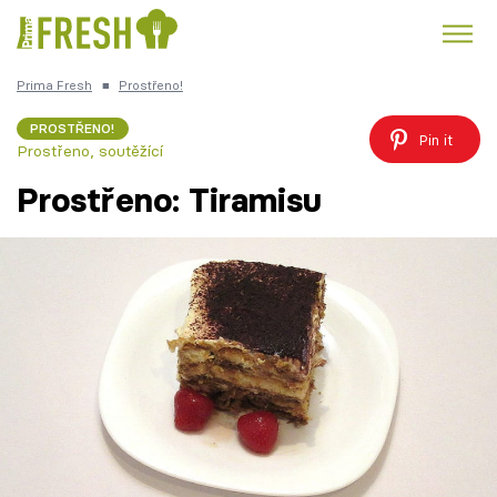
Prima Fresh
■
Prostřeno!
Kuře
Polévky k večeři
Rychlé večeře
Trendy:
PROSTŘENO!
Pin it
Prostřeno, soutěžící
Česká kuchyně
Čokoláda
Prostřeno: Tiramisu
Témata
Recepty
Články
TV Program