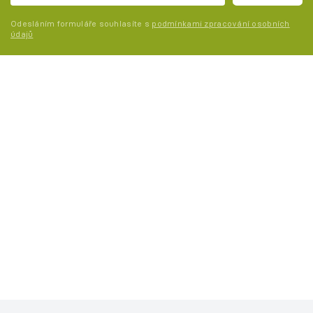
Odesláním formuláře souhlasíte s
podmínkami zpracování osobních
údajů