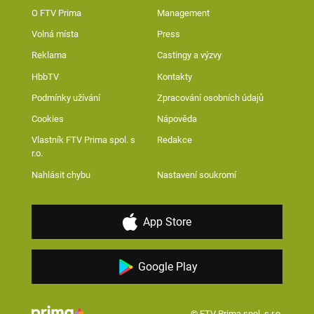
O FTV Prima
Management
Volná místa
Press
Reklama
Castingy a výzvy
HbbTV
Kontakty
Podmínky užívání
Zpracování osobních údajů
Cookies
Nápověda
Vlastník FTV Prima spol. s
Redakce
r.o.
Nahlásit chybu
Nastavení soukromí
App Store
Google Play
© FTV Prima spol. s r.o.