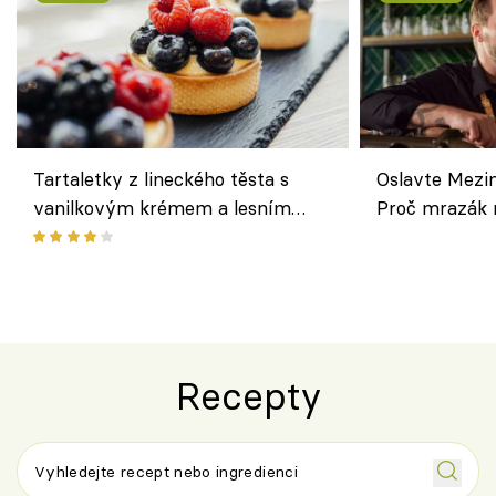
Tartaletky z lineckého těsta s
Oslavte Mezin
vanilkovým krémem a lesním
Proč mrazák n
ovocem podle Bread Society
horku vsadit 
Recepty