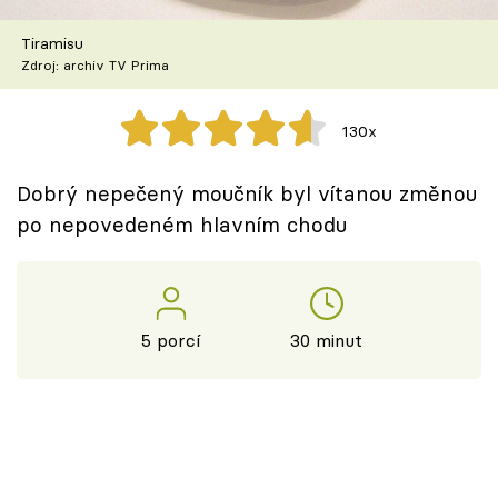
Škola vaření
Tiramisu
Zdroj: archiv TV Prima
Recepty z TV
Speciál: Cuketa
130x
Těhotnej kuchař
Dobrý nepečený moučník byl vítanou změnou
po nepovedeném hlavním chodu
Sledujte prima+
Přihlášení
5 porcí
30 minut
Sledujte nás