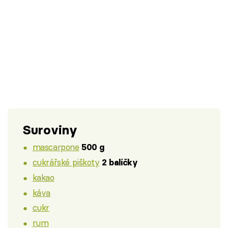
Suroviny
mascarpone
500 g
cukrářské piškoty
2 balíčky
kakao
káva
cukr
rum