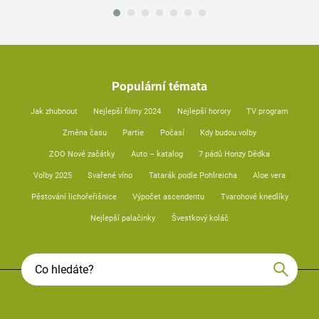
Populární témata
Jak zhubnout
Nejlepší filmy 2024
Nejlepší horory
TV program
Změna času
Partie
Počasí
Kdy budou volby
ZOO Nové začátky
Auto – katalog
7 pádů Honzy Dědka
Volby 2025
Svařené víno
Tatarák podle Pohlreicha
Aloe vera
Pěstování lichořeřišnice
Výpočet ascendentu
Tvarohové knedlíky
Nejlepší palačinky
Švestkový koláč