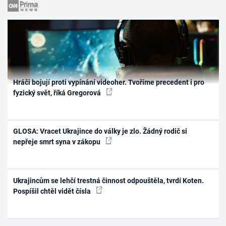
Hráči bojují proti vypínání videoher. Tvoříme precedent i pro
fyzický svět, říká Gregorová
GLOSA: Vracet Ukrajince do války je zlo. Žádný rodič si
nepřeje smrt syna v zákopu
Ukrajincům se lehčí trestná činnost odpouštěla, tvrdí Koten.
Pospíšil chtěl vidět čísla