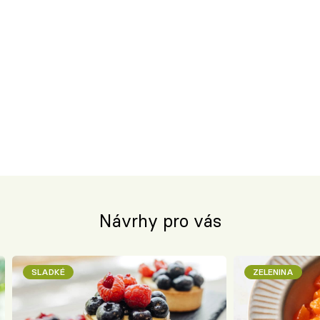
Návrhy pro vás
SLADKÉ
ZELENINA