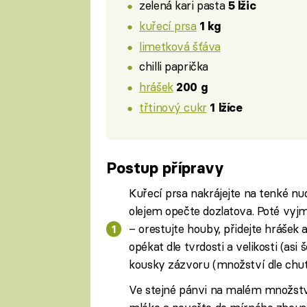
zelená kari pasta
5 lžic
kuřecí prsa
1 kg
limetková šťáva
chilli paprička
hrášek
200 g
třtinový cukr
1 lžíce
Postup přípravy
Kuřecí prsa nakrájejte na tenké nud
olejem opečte dozlatova. Poté vyjm
– orestujte houby, přidejte hrášek 
opékat dle tvrdosti a velikosti (asi 
kousky zázvoru (množství dle chut
Ve stejné pánvi na malém množství 