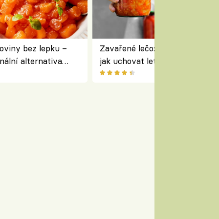
oviny bez lepku –
Zavařené lečo: jednoduchý rece
nální alternativa
jak uchovat letní zeleninu na 