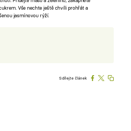
nutí. Přidejte maso a zeleninu, zakápněte
ukrem. Vše nechte ještě chvíli prohřát a
šenou jasmínovou rýží.
Sdílejte článek