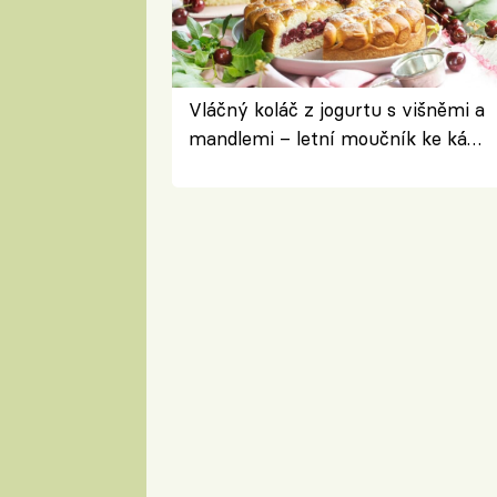
Vláčný koláč z jogurtu s višněmi a
mandlemi – letní moučník ke kávě
i na oslavu