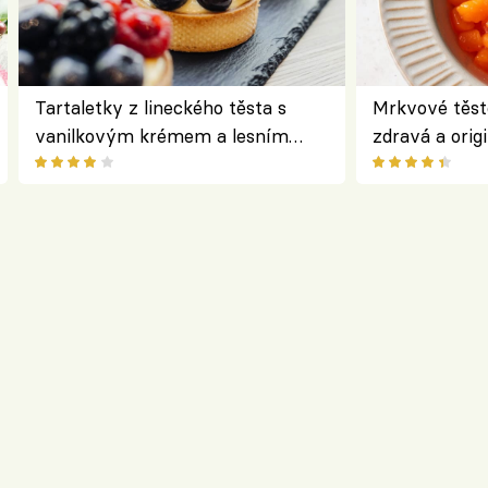
Tartaletky z lineckého těsta s
Mrkvové těst
vanilkovým krémem a lesním
zdravá a origi
ovocem podle Bread Society
klasiky