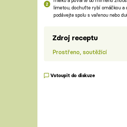
mléko a povařte do mírného zhoust
limetou, dochuťte rybí omáčkou a c
podávejte spolu s vařenou nebo du
Zdroj receptu
Prostřeno, soutěžící
Vstoupit do diskuze