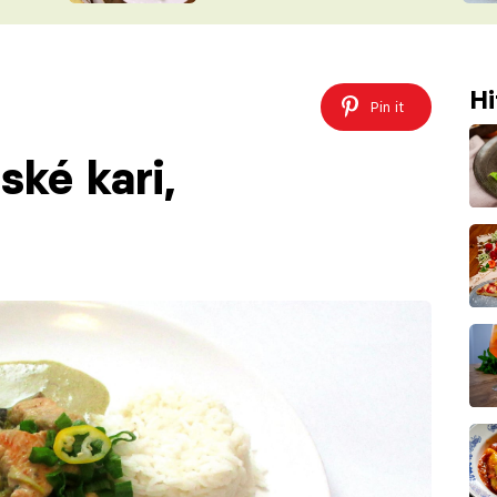
ŠÉFREDAK
VYCHYTÁVKY
SOUTĚŽ FR
NA NÁKUPECH
Hi
ČASOPIS
Pin it
ské kari,