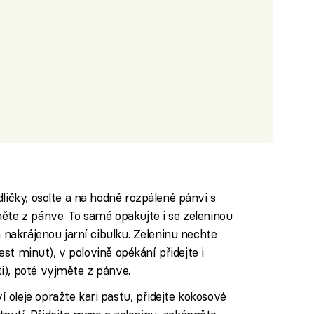
ličky, osolte a na hodně rozpálené pánvi s
ěte z pánve. To samé opakujte i se zeleninou
a nakrájenou jarní cibulku. Zeleninu nechte
šest minut), v polovině opékání přidejte i
i), poté vyjměte z pánve.
oleje opražte kari pastu, přidejte kokosové