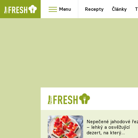
Menu
Recepty
Články
T
Oblíbené
Přílohy
recepty
HRANOLKY
HOUBY
KNEDLÍKY
DÝNĚ
KAŠE
RYCHLOVKY
Nepečené jahodové ře
Populární
Videorecept
– lehký a osvěžující
kuchaři
dezert, na který
TEĎ VAŘÍ ŠÉF!