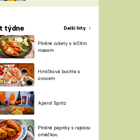
TORKY
ESH
t týdne
Další hity
Plněné cukety s krůtím
masem
Hrníčková buchta s
ovocem
Aperol Spritz
Plněné papriky s rajskou
omáčkou