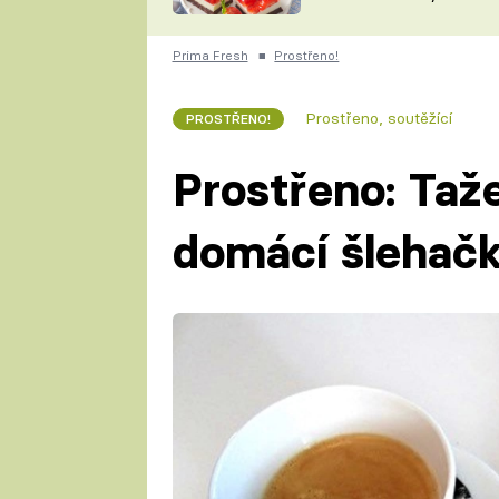
nepotřebujete troubu
ZDENĚK
ČESKO NA TALÍŘI
POHLREICH
Prima Fresh
■
Prostřeno!
KAROLÍNA,
JAROSLAV SAPÍK
DOMÁCÍ
Prostřeno, soutěžící
PROSTŘENO!
KUCHAŘKA
KAROLÍNA
KAMBERSKÁ
Prostřeno: Taže
domácí šlehačk