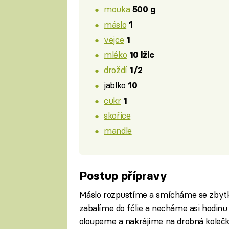
mouka
500 g
máslo
1
vejce
1
mléko
10 lžic
droždí
1/2
jablko
10
cukr
1
skořice
mandle
Postup přípravy
Máslo rozpustíme a smícháme se zbytk
zabalíme do fólie a necháme asi hodinu o
oloupeme a nakrájíme na drobná kolečka