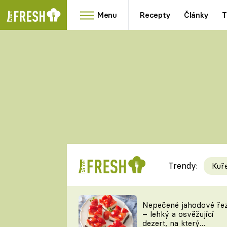
Menu
Recepty
Články
T
Oblíbené
Přílohy
recepty
HRANOLKY
HOUBY
KNEDLÍKY
DÝNĚ
KAŠE
RYCHLOVKY
Trendy:
Kuř
Populární
Videorecept
Nepečené jahodové ře
– lehký a osvěžující
kuchaři
dezert, na který
TEĎ VAŘÍ ŠÉF!