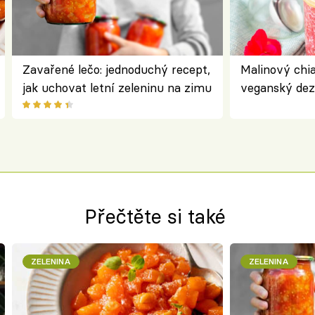
Zavařené lečo: jednoduchý recept,
Malinový chi
jak uchovat letní zeleninu na zimu
veganský dez
ořechů
Přečtěte si také
ZELENINA
ZELENINA