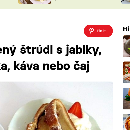
ŠÉFREDAK
VYCHYTÁVKY
SOUTĚŽ FR
NA NÁKUPECH
ČASOPIS
Hi
Pin it
ný štrúdl s jablky,
a, káva nebo čaj