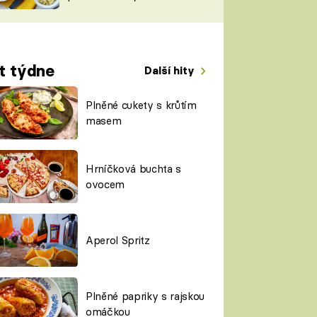
TORKY
ESH
t týdne
Další hity
Plněné cukety s krůtím
masem
Hrníčková buchta s
ovocem
Aperol Spritz
Plněné papriky s rajskou
omáčkou