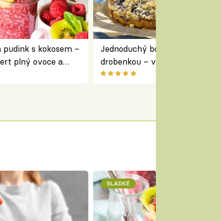
a pudink s kokosem –
Jednoduchý borůvkový koláč s
ert plný ovoce a
drobenkou – vláčný moučník p
ovoce
SLADKÉ