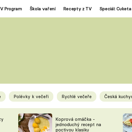
V Program
Škola vaření
Recepty z TV
Speciál: Cuketa
Polévky
Saláty
ČESKÁ KLASIKA
TĚSTOVIN
SILNÉ VÝVARY
SLADKÉ
KRÉMOVÉ
BEZMASÁ J
e
Polévky k večeři
Rychlé večeře
Česká kuchy
y
Tipy a triky
Novink
zy
Koprová omáčka -
jednoduchý recept na
poctivou klasiku
KAM ZA JÍDLEM
BLOG