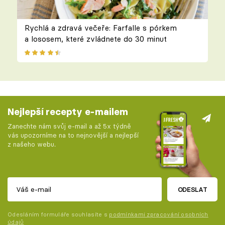
Rychlá a zdravá večeře: Farfalle s pórkem
a lososem, které zvládnete do 30 minut
Nejlepší recepty e-mailem
Zanechte nám svůj e-mail a až 5x týdně
vás upozorníme na to nejnovější a nejlepší
z našeho webu.
ODESLAT
Odesláním formuláře souhlasíte s
podmínkami zpracování osobních
údajů