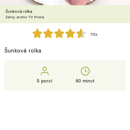
Škola vaření
Šunková rolka
Zdroj: archiv TV Prima
Recepty z TV
Speciál: Cuketa
70x
Těhotnej kuchař
Šunková rolka
Sledujte prima+
Přihlášení
5 porcí
60 minut
Sledujte nás