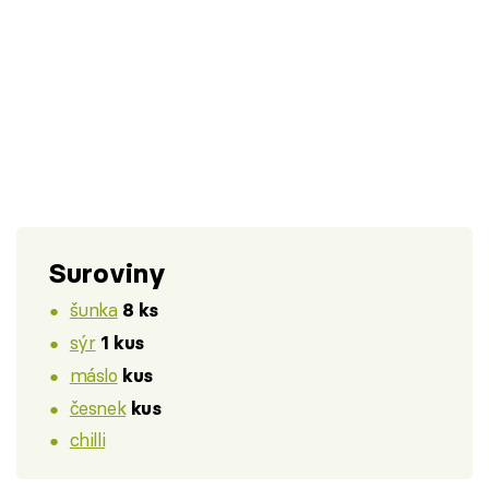
Suroviny
šunka
8 ks
sýr
1 kus
máslo
kus
česnek
kus
chilli