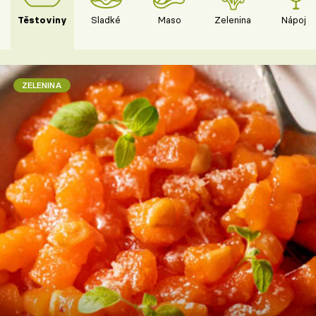
Těstoviny
Sladké
Maso
Zelenina
Nápoje
ZELENINA