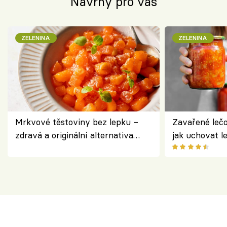
Návrhy pro vás
ZELENINA
ZELENINA
Mrkvové těstoviny bez lepku –
Zavařené lečo
zdravá a originální alternativa
jak uchovat l
klasiky