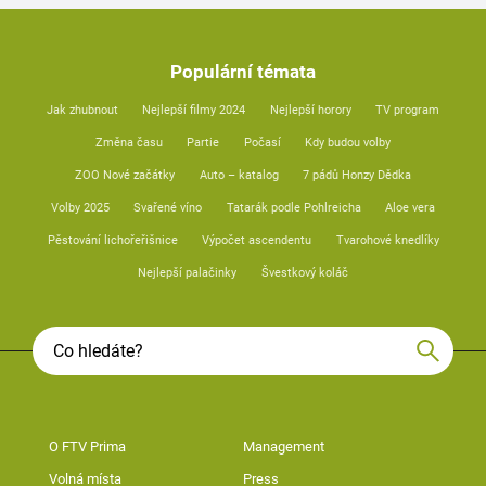
Populární témata
Jak zhubnout
Nejlepší filmy 2024
Nejlepší horory
TV program
Změna času
Partie
Počasí
Kdy budou volby
ZOO Nové začátky
Auto – katalog
7 pádů Honzy Dědka
Volby 2025
Svařené víno
Tatarák podle Pohlreicha
Aloe vera
Pěstování lichořeřišnice
Výpočet ascendentu
Tvarohové knedlíky
Nejlepší palačinky
Švestkový koláč
O FTV Prima
Management
Volná místa
Press