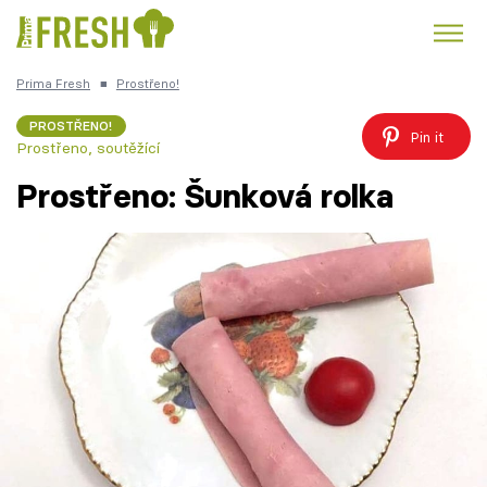
Prima Fresh
■
Prostřeno!
Kuře
Polévky k večeři
Rychlé večeře
Trendy:
PROSTŘENO!
Pin it
Prostřeno, soutěžící
Česká kuchyně
Čokoláda
Prostřeno: Šunková rolka
Témata
Recepty
Články
TV Program