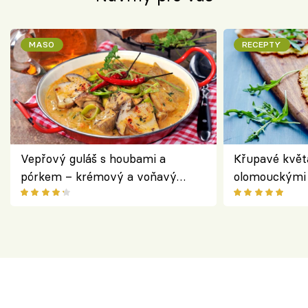
MASO
RECEPTY
Vepřový guláš s houbami a
Křupavé květ
pórkem – krémový a voňavý
olomouckými 
pokrm z jednoho hrnce
bezlepkový o
českým sýre