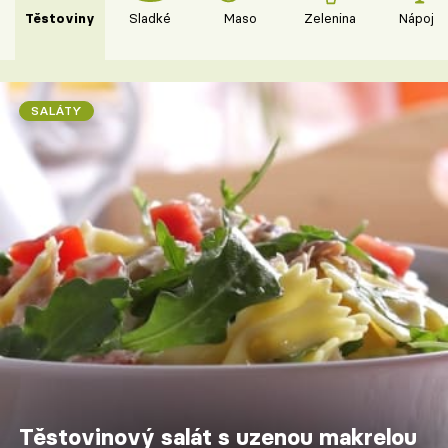
Těstoviny
Sladké
Maso
Zelenina
Nápoje
SALÁTY
Těstovinový salát s uzenou makrelou