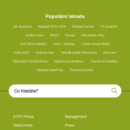
Populární témata
Jak zhubnout
Nejlepší filmy 2024
Nejlepší horory
TV program
Změna času
Partie
Počasí
Kdy budou volby
ZOO Nové začátky
Auto – katalog
7 pádů Honzy Dědka
Volby 2025
Svařené víno
Tatarák podle Pohlreicha
Aloe vera
Pěstování lichořeřišnice
Výpočet ascendentu
Tvarohové knedlíky
Nejlepší palačinky
Švestkový koláč
O FTV Prima
Management
Volná místa
Press