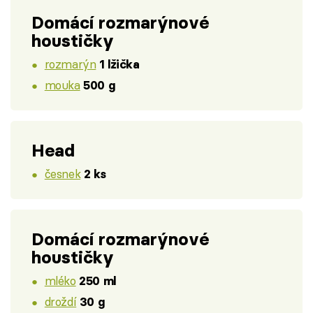
Domácí rozmarýnové
houstičky
rozmarýn
1 lžička
mouka
500 g
Head
česnek
2 ks
Domácí rozmarýnové
houstičky
mléko
250 ml
droždí
30 g