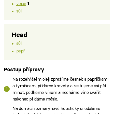
vejce
1
sůl
Head
sůl
pepř
Postup přípravy
Na rozehřátém oleji zpražíme česnek s papričkami
a tymiánem, přidáme krevety a restujeme asi pět
minut, podlijeme vínem a necháme víno svařit,
nakonec přidáme máslo.
Na domácí rozmarýnové houstičky si uděláme