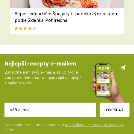
Super jednoduše: Špagety s paprikovým pestem
podle Zdeňka Pohlreicha
Nejlepší recepty e-mailem
Zanechte nám svůj e-mail a až 5x týdně
vás upozorníme na to nejnovější a nejlepší
z našeho webu.
ODESLAT
Odesláním formuláře souhlasíte s
podmínkami zpracování osobních
údajů