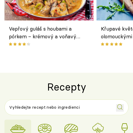
Vepřový guláš s houbami a
Křupavé květ
pórkem – krémový a voňavý
olomouckými 
pokrm z jednoho hrnce
bezlepkový o
českým sýre
Recepty