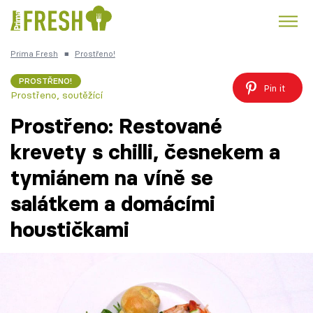
Prima Fresh
■
Prostřeno!
Kuře
Polévky k večeři
Rychlé večeře
Trendy:
PROSTŘENO!
Pin it
Prostřeno, soutěžící
Česká kuchyně
Čokoláda
Prostřeno: Restované
krevety s chilli, česnekem a
tymiánem na víně se
Témata
salátkem a domácími
Recepty
houstičkami
Články
TV Program