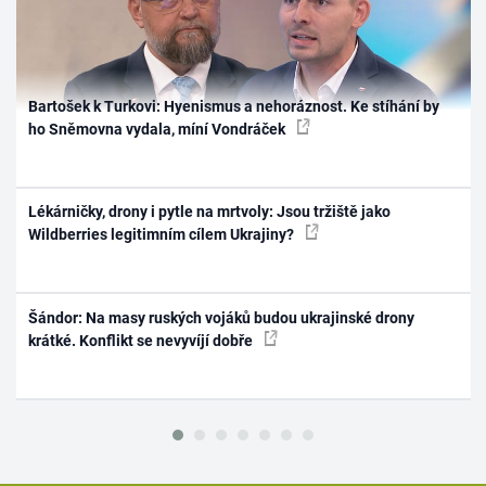
Bartošek k Turkovi: Hyenismus a nehoráznost. Ke stíhání by
ho Sněmovna vydala, míní Vondráček
Lékárničky, drony i pytle na mrtvoly: Jsou tržiště jako
Wildberries legitimním cílem Ukrajiny?
Šándor: Na masy ruských vojáků budou ukrajinské drony
krátké. Konflikt se nevyvíjí dobře