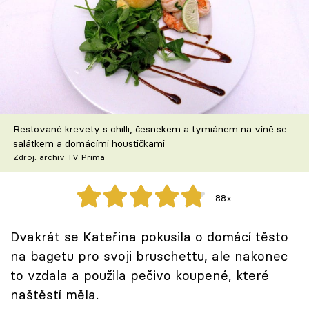
Škola vaření
Recepty z TV
Speciál: Cuketa
Těhotnej kuchař
Restované krevety s chilli, česnekem a tymiánem na víně se
salátkem a domácími houstičkami
Sledujte prima+
Zdroj: archiv TV Prima
Přihlášení
88x
Dvakrát se Kateřina pokusila o domácí těsto
Sledujte nás
na bagetu pro svoji bruschettu, ale nakonec
to vzdala a použila pečivo koupené, které
naštěstí měla.