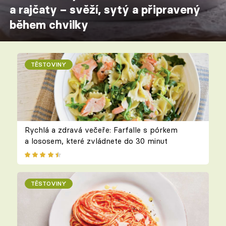
a rajčaty – svěží, sytý a připravený
během chvilky
TĚSTOVINY
Rychlá a zdravá večeře: Farfalle s pórkem
a lososem, které zvládnete do 30 minut
TĚSTOVINY