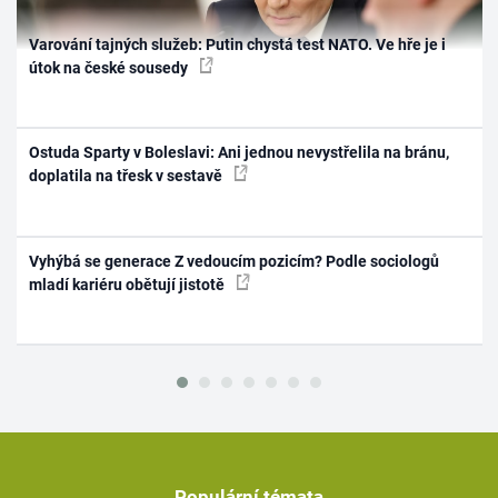
Varování tajných služeb: Putin chystá test NATO. Ve hře je i
útok na české sousedy
Ostuda Sparty v Boleslavi: Ani jednou nevystřelila na bránu,
doplatila na třesk v sestavě
Vyhýbá se generace Z vedoucím pozicím? Podle sociologů
mladí kariéru obětují jistotě
Populární témata