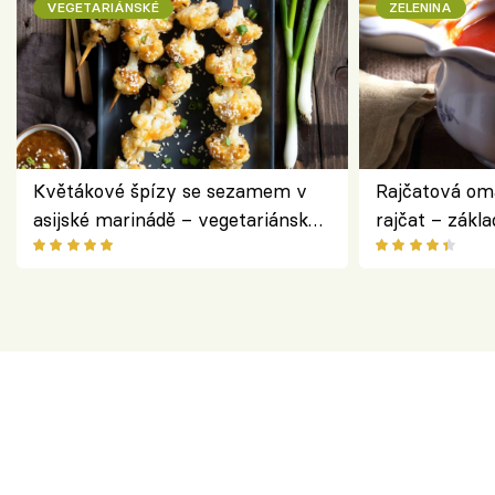
VEGETARIÁNSKÉ
ZELENINA
Květákové špízy se sezamem v
Rajčatová om
asijské marinádě – vegetariánská
rajčat – zákla
chuťovka z grilu