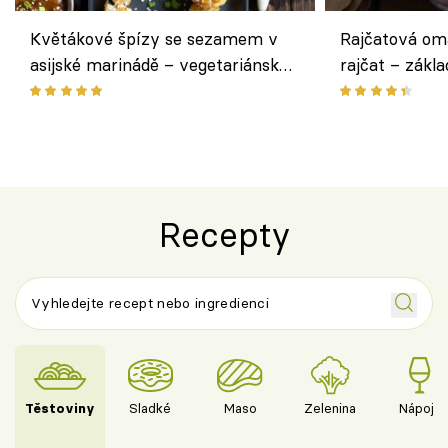
Květákové špízy se sezamem v
Rajčatová om
asijské marinádě – vegetariánská
rajčat – zákla
chuťovka z grilu
Recepty
Těstoviny
Sladké
Maso
Zelenina
Nápoje