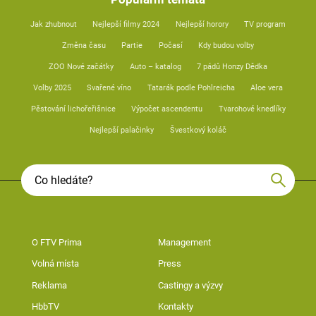
Jak zhubnout
Nejlepší filmy 2024
Nejlepší horory
TV program
Změna času
Partie
Počasí
Kdy budou volby
ZOO Nové začátky
Auto – katalog
7 pádů Honzy Dědka
Volby 2025
Svařené víno
Tatarák podle Pohlreicha
Aloe vera
Pěstování lichořeřišnice
Výpočet ascendentu
Tvarohové knedlíky
Nejlepší palačinky
Švestkový koláč
O FTV Prima
Management
Volná místa
Press
Reklama
Castingy a výzvy
HbbTV
Kontakty