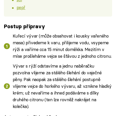
pepř
Postup přípravy
Kuřecí vývar (může obsahovat i kousky vařeného
masa) přivedeme k varu, přilijeme vodu, vsypeme
rýži a vaříme cca 15 minut doměkka. Mezitím v
míse prošleháme vejce se šťávou z jednoho citronu.
Vývar s rýží odstavíme a jednu naběračku
pozvolna vlijeme za stálého šlehání do vaječné
pěny. Pak naopak za stálého šlehání postupně
vlijeme vejce do horkého vývaru, až vznikne hladký
krém; už nevaříme a ihned podáváme s dílky
druhého citronu (ten lze rovněž nakrájet na
kolečka).