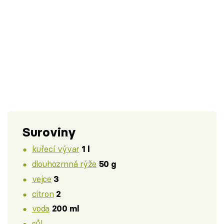
Suroviny
kuřecí vývar
1 l
dlouhozrnná rýže
50 g
vejce
3
citron
2
voda
200 ml
sůl