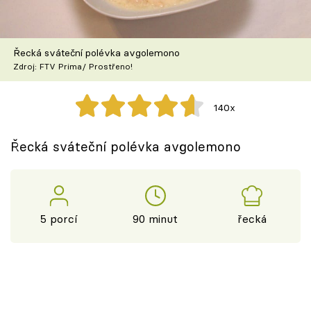
Škola vaření
Recepty z TV
Řecká sváteční polévka avgolemono
Zdroj: FTV Prima/ Prostřeno!
Speciál: Cuketa
140x
Těhotnej kuchař
Řecká sváteční polévka avgolemono
Sledujte prima+
Přihlášení
5 porcí
90 minut
řecká
Sledujte nás