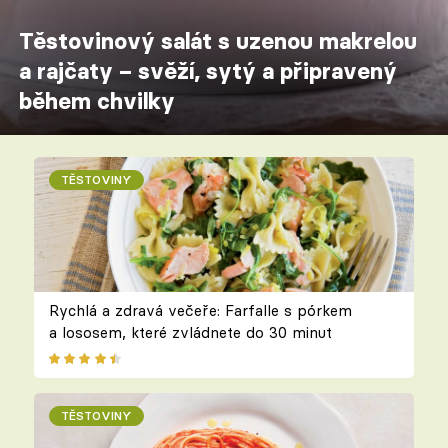
Těstovinový salát s uzenou makrelou
a rajčaty – svěží, sytý a připravený
během chvilky
TĚSTOVINY
Rychlá a zdravá večeře: Farfalle s pórkem
a lososem, které zvládnete do 30 minut
TĚSTOVINY