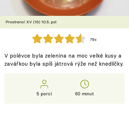
Škola vaření
Recepty z TV
Prostreno! XV (16) 10.5. pol
Speciál: Cuketa
78x
Těhotnej kuchař
V polévce byla zelenina na moc velké kusy a
Sledujte prima+
zavářkou byla spíš játrová rýže než knedlíčky.
Přihlášení
5 porcí
60 minut
Sledujte nás