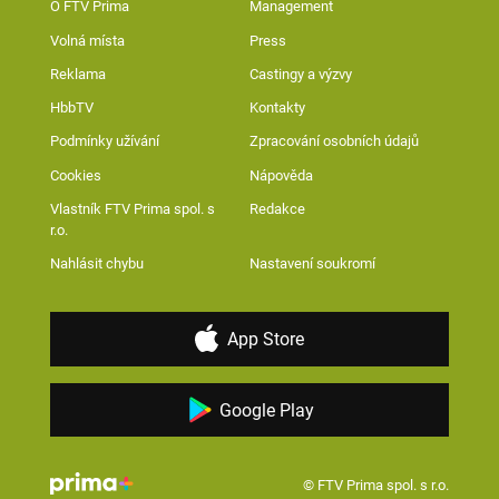
O FTV Prima
Management
Volná místa
Press
Reklama
Castingy a výzvy
HbbTV
Kontakty
Podmínky užívání
Zpracování osobních údajů
Cookies
Nápověda
Vlastník FTV Prima spol. s
Redakce
r.o.
Nahlásit chybu
Nastavení soukromí
App Store
Google Play
© FTV Prima spol. s r.o.