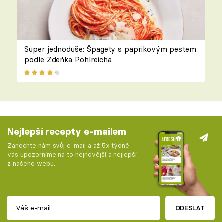
Super jednoduše: Špagety s paprikovým pestem
podle Zdeňka Pohlreicha
Nejlepší recepty e-mailem
Zanechte nám svůj e-mail a až 5x týdně
vás upozorníme na to nejnovější a nejlepší
z našeho webu.
ODESLAT