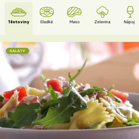
Těstoviny
Sladké
Maso
Zelenina
Nápoje
SALÁTY