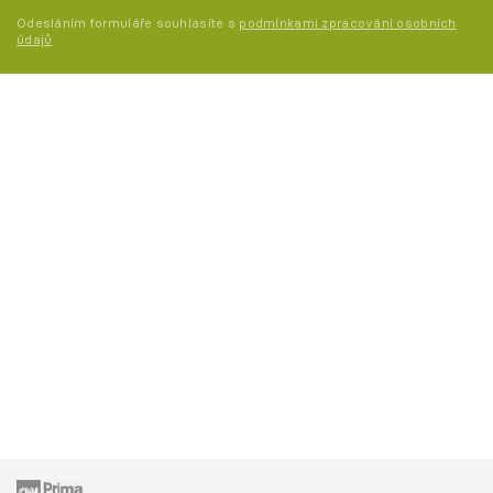
Odesláním formuláře souhlasíte s
podmínkami zpracování osobních
údajů