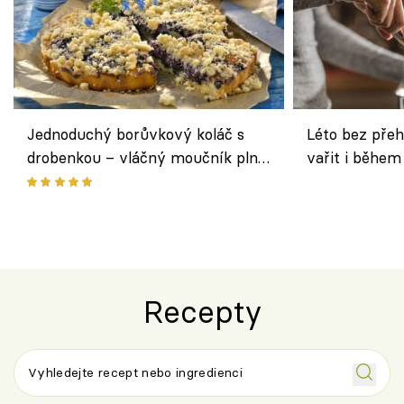
Jednoduchý borůvkový koláč s
Léto bez přeh
drobenkou – vláčný moučník plný
vařit i během
ovoce
Recepty