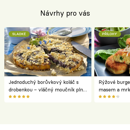
Návrhy pro vás
SLADKÉ
PŘÍLOHY
Jednoduchý borůvkový koláč s
Rýžové burge
drobenkou – vláčný moučník plný
masem a mrk
ovoce
salátem – leh