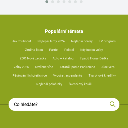
Populární témata
Jak zhubnout
Nejlepší filmy 2024
Nejlepší horory
TV program
Změna času
Partie
Počasí
Kdy budou volby
ZOO Nové začátky
Auto – katalog
7 pádů Honzy Dědka
Volby 2025
Svařené víno
Tatarák podle Pohlreicha
Aloe vera
Pěstování lichořeřišnice
Výpočet ascendentu
Tvarohové knedlíky
Nejlepší palačinky
Švestkový koláč