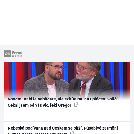
Vondra: Babiše nehlídáte, ale svítíte mu na uplácení voličů.
Čekal jsem od vás víc, řekl Gregor
Nebeská podívaná nad Českem se blíží. Působivé zatmění