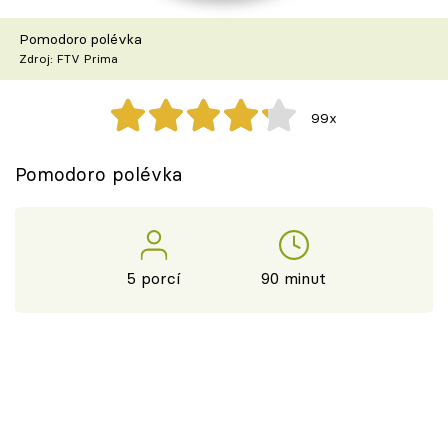
Škola vaření
Pomodoro polévka
Zdroj: FTV Prima
Recepty z TV
Speciál: Cuketa
99x
Těhotnej kuchař
Pomodoro polévka
Sledujte prima+
Přihlášení
5 porcí
90 minut
Sledujte nás