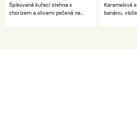
Špikovaná kuřecí stehna s
Karamelové s
chorizem a olivami pečená na
banánu, vloče
letní zelenině – šťavnaté maso s
snídaně do sk
výraznou chutí inspirovanou
Španělskem