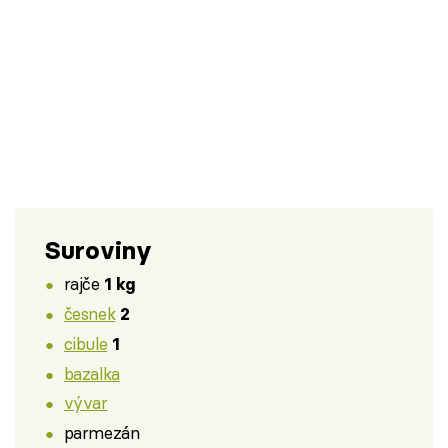
Suroviny
rajče
1 kg
česnek
2
cibule
1
bazalka
vývar
parmezán