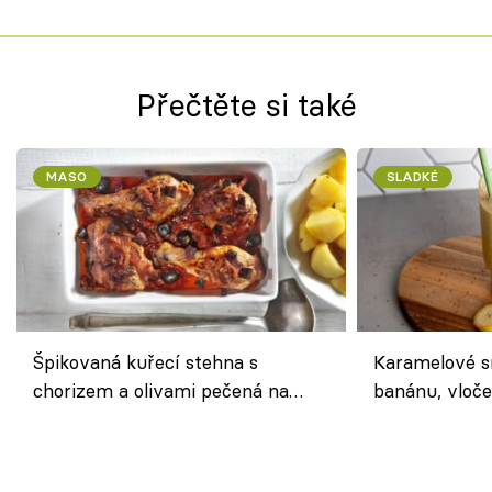
Přečtěte si také
MASO
SLADKÉ
Špikovaná kuřecí stehna s
Karamelové s
chorizem a olivami pečená na
banánu, vloče
letní zelenině – šťavnaté maso s
snídaně do sk
výraznou chutí inspirovanou
Španělskem