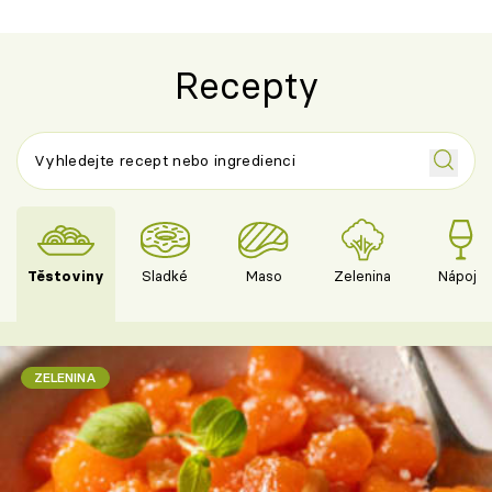
Recepty
Těstoviny
Sladké
Maso
Zelenina
Nápoje
ZELENINA