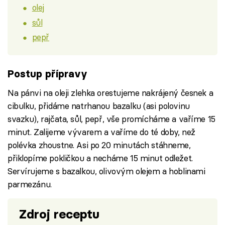
olej
sůl
pepř
Postup přípravy
Na pánvi na oleji zlehka orestujeme nakrájený česnek a
cibulku, přidáme natrhanou bazalku (asi polovinu
svazku), rajčata, sůl, pepř, vše promícháme a vaříme 15
minut. Zalijeme vývarem a vaříme do té doby, než
polévka zhoustne. Asi po 20 minutách stáhneme,
přiklopíme pokličkou a necháme 15 minut odležet.
Servírujeme s bazalkou, olivovým olejem a hoblinami
parmezánu.
Zdroj receptu