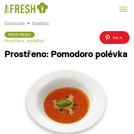
Prima Fresh
■
Prostřeno!
Kuře
Polévky k večeři
Rychlé večeře
Trendy:
PROSTŘENO!
Pin it
Prostřeno, soutěžící
Česká kuchyně
Čokoláda
Prostřeno: Pomodoro polévka
Témata
Recepty
Články
TV Program