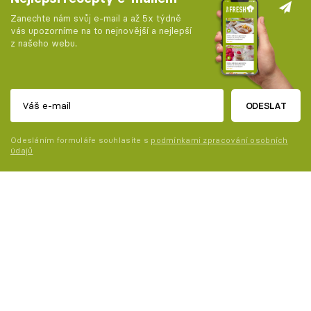
Zanechte nám svůj e-mail a až 5x týdně
vás upozorníme na to nejnovější a nejlepší
z našeho webu.
ODESLAT
Odesláním formuláře souhlasíte s
podmínkami zpracování osobních
údajů