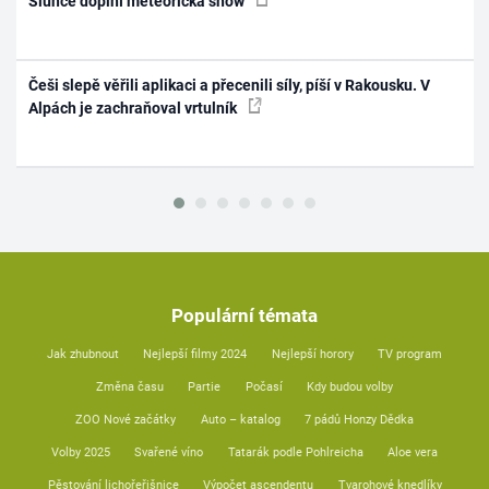
Slunce doplní meteorická show
Češi slepě věřili aplikaci a přecenili síly, píší v Rakousku. V
Alpách je zachraňoval vrtulník
Populární témata
Jak zhubnout
Nejlepší filmy 2024
Nejlepší horory
TV program
Změna času
Partie
Počasí
Kdy budou volby
ZOO Nové začátky
Auto – katalog
7 pádů Honzy Dědka
Volby 2025
Svařené víno
Tatarák podle Pohlreicha
Aloe vera
Pěstování lichořeřišnice
Výpočet ascendentu
Tvarohové knedlíky