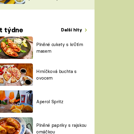
TORKY
ESH
t týdne
Další hity
Plněné cukety s krůtím
masem
Hrníčková buchta s
ovocem
Aperol Spritz
Plněné papriky s rajskou
omáčkou