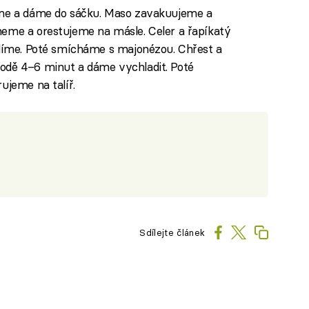
íme a dáme do sáčku. Maso zavakuujeme a
meme a orestujeme na másle. Celer a řapíkatý
olíme. Poté smícháme s majonézou. Chřest a
odě 4–6 minut a dáme vychladit. Poté
ujeme na talíř.
Sdílejte článek