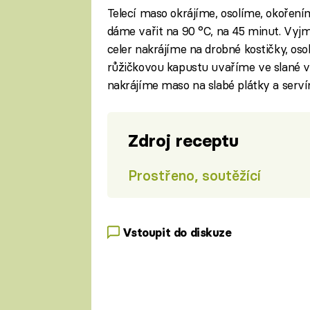
Telecí maso okrájíme, osolíme, okořen
dáme vařit na 90 °C, na 45 minut. Vyj
celer nakrájíme na drobné kostičky, os
růžičkovou kapustu uvaříme ve slané v
nakrájíme maso na slabé plátky a servír
Zdroj receptu
Prostřeno, soutěžící
Vstoupit do diskuze