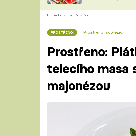
nepotřebujete troubu
ZDENĚK
ČESKO NA TALÍŘI
POHLREICH
Prima Fresh
■
Prostřeno!
KAROLÍNA,
JAROSLAV SAPÍK
DOMÁCÍ
Prostřeno, soutěžící
PROSTŘENO!
KUCHAŘKA
KAROLÍNA
KAMBERSKÁ
Prostřeno: Plá
telecího masa 
majonézou