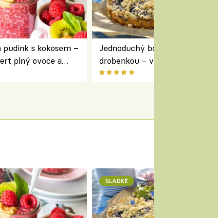
a pudink s kokosem –
Jednoduchý borůvkový koláč s
ert plný ovoce a
drobenkou – vláčný moučník p
ovoce
SLADKÉ