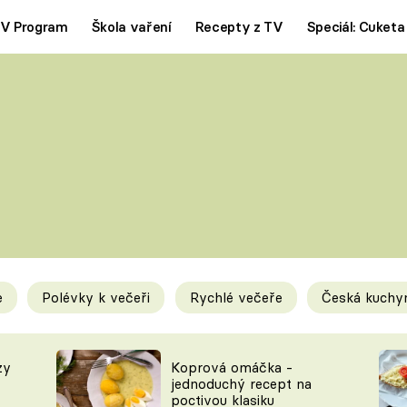
V Program
Škola vaření
Recepty z TV
Speciál: Cuketa
Polévky
Saláty
ČESKÁ KLASIKA
TĚSTOVIN
SILNÉ VÝVARY
SLADKÉ
KRÉMOVÉ
BEZMASÁ J
e
Polévky k večeři
Rychlé večeře
Česká kuchy
y
Tipy a triky
Novink
zy
Koprová omáčka -
jednoduchý recept na
poctivou klasiku
KAM ZA JÍDLEM
BLOG