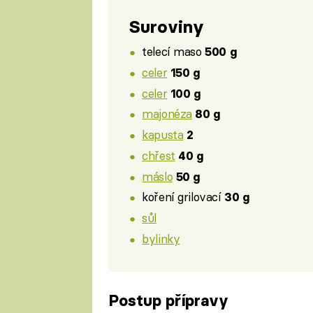
Suroviny
telecí maso
500 g
celer
150 g
celer
100 g
majonéza
80 g
kapusta
2
chřest
40 g
máslo
50 g
koření grilovací
30 g
sůl
bylinky
Postup přípravy