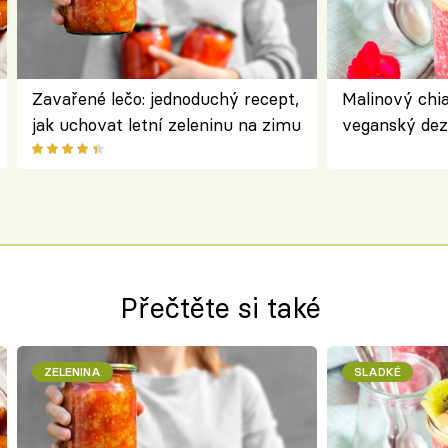
Zavařené lečo: jednoduchý recept,
Malinový chi
jak uchovat letní zeleninu na zimu
veganský dez
ořechů
Přečtěte si také
ZELENINA
SLADKÉ