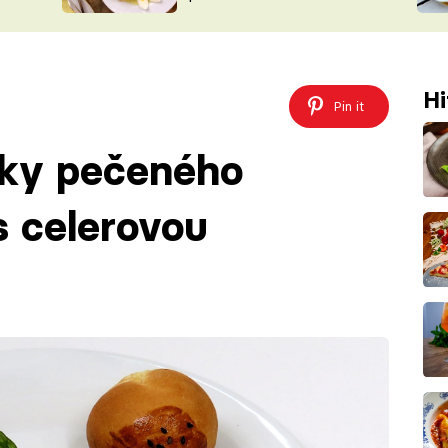
ŠÉFREDAK
VYCHYTÁVKY
SOUTĚŽ FR
NA NÁKUPECH
ČASOPIS
Hi
Pin it
tky pečeného
s celerovou