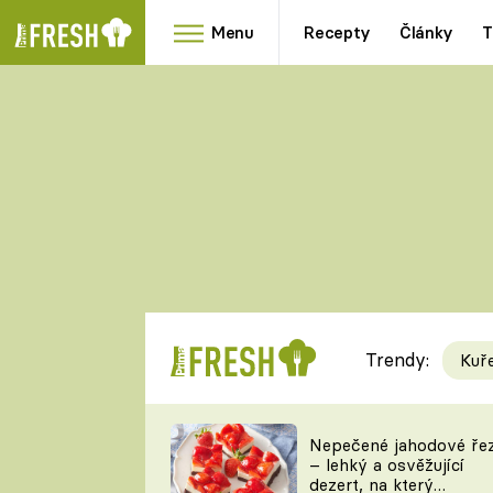
Menu
Recepty
Články
T
Oblíbené
Přílohy
recepty
HRANOLKY
HOUBY
KNEDLÍKY
DÝNĚ
KAŠE
RYCHLOVKY
Trendy:
Kuř
Populární
Videorecept
Nepečené jahodové ře
– lehký a osvěžující
kuchaři
dezert, na který
TEĎ VAŘÍ ŠÉF!