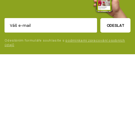
ODESLAT
Odesláním formuláře souhlasíte s
podmínkami zpracování osobních
údajů