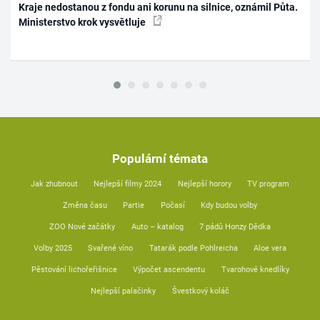
Kraje nedostanou z fondu ani korunu na silnice, oznámil Půta.
Ministerstvo krok vysvětluje
Populární témata
Jak zhubnout
Nejlepší filmy 2024
Nejlepší horory
TV program
Změna času
Partie
Počasí
Kdy budou volby
ZOO Nové začátky
Auto – katalog
7 pádů Honzy Dědka
Volby 2025
Svařené víno
Tatarák podle Pohlreicha
Aloe vera
Pěstování lichořeřišnice
Výpočet ascendentu
Tvarohové knedlíky
Nejlepší palačinky
Švestkový koláč