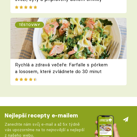
TĚSTOVINY
Rychlá a zdravá večeře: Farfalle s pórkem
a lososem, které zvládnete do 30 minut
Nejlepší recepty e-mailem
Zanechte nám svůj e-mail a až 5x týdně
vás upozorníme na to nejnovější a nejlepší
z našeho webu.