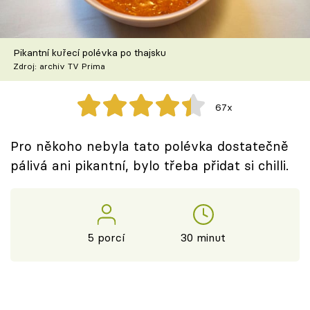
Škola vaření
Recepty z TV
Pikantní kuřecí polévka po thajsku
Zdroj: archiv TV Prima
Speciál: Cuketa
67x
Těhotnej kuchař
Pro někoho nebyla tato polévka dostatečně
Sledujte prima+
pálivá ani pikantní, bylo třeba přidat si chilli.
Přihlášení
5 porcí
30 minut
Sledujte nás