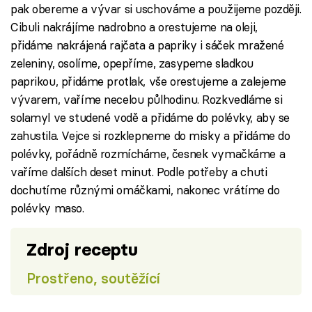
pak obereme a vývar si uschováme a použijeme později.
Cibuli nakrájíme nadrobno a orestujeme na oleji,
přidáme nakrájená rajčata a papriky i sáček mražené
zeleniny, osolíme, opepříme, zasypeme sladkou
paprikou, přidáme protlak, vše orestujeme a zalejeme
vývarem, vaříme necelou půlhodinu. Rozkvedláme si
solamyl ve studené vodě a přidáme do polévky, aby se
zahustila. Vejce si rozklepneme do misky a přidáme do
polévky, pořádně rozmícháme, česnek vymačkáme a
vaříme dalších deset minut. Podle potřeby a chuti
dochutíme různými omáčkami, nakonec vrátíme do
polévky maso.
Zdroj receptu
Prostřeno, soutěžící