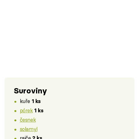
Suroviny
kuře
1 ks
pórek
1 ks
česnek
solamyl
rajče
2 ks