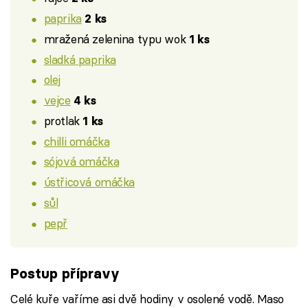
paprika
2 ks
mražená zelenina typu wok
1 ks
sladká paprika
olej
vejce
4 ks
protlak
1 ks
chilli omáčka
sójová omáčka
ústřicová omáčka
sůl
pepř
Postup přípravy
Celé kuře vaříme asi dvě hodiny v osolené vodě. Maso