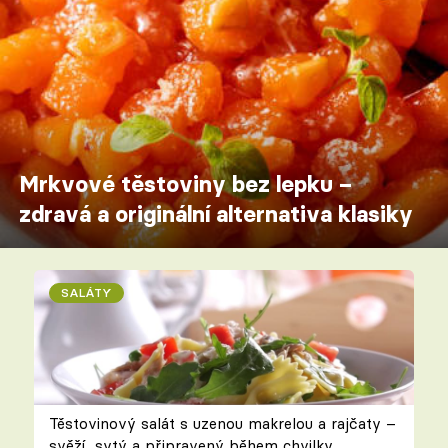
Mrkvové těstoviny bez lepku –
zdravá a originální alternativa klasiky
SALÁTY
Těstovinový salát s uzenou makrelou a rajčaty –
svěží, sytý a připravený během chvilky