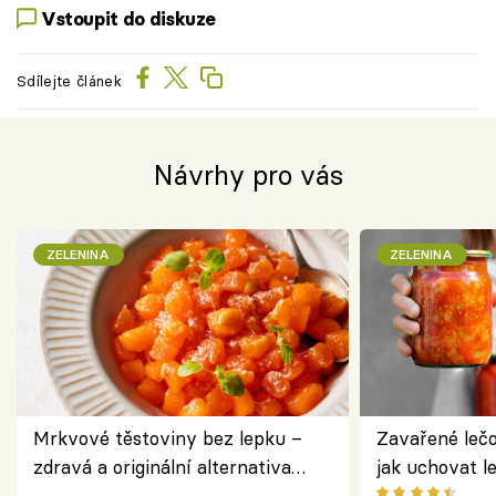
Vstoupit do diskuze
Sdílejte článek
Návrhy pro vás
ZELENINA
ZELENINA
Mrkvové těstoviny bez lepku –
Zavařené lečo
zdravá a originální alternativa
jak uchovat l
klasiky