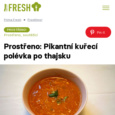
Prima Fresh
■
Prostřeno!
Kuře
Polévky k večeři
Rychlé večeře
Trendy:
PROSTŘENO!
Pin it
Prostřeno, soutěžící
Česká kuchyně
Čokoláda
Prostřeno: Pikantní kuřecí
polévka po thajsku
Témata
Recepty
Články
TV Program