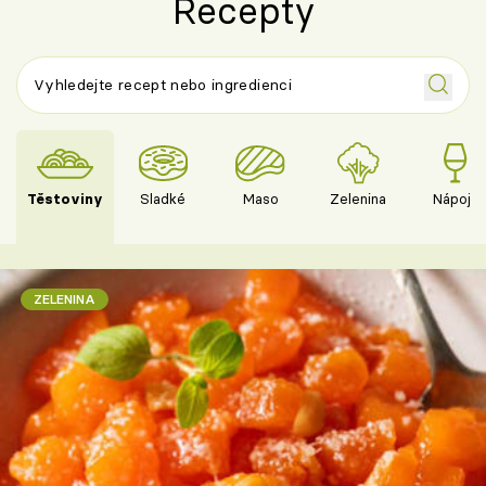
Recepty
Těstoviny
Sladké
Maso
Zelenina
Nápoje
ZELENINA