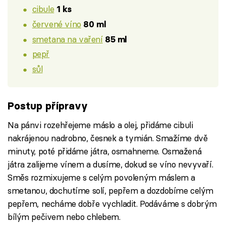
cibule
1 ks
červené víno
80 ml
smetana na vaření
85 ml
pepř
sůl
Postup přípravy
Na pánvi rozehřejeme máslo a olej, přidáme cibuli
nakrájenou nadrobno, česnek a tymián. Smažíme dvě
minuty, poté přidáme játra, osmahneme. Osmažená
játra zalijeme vínem a dusíme, dokud se víno nevyvaří.
Směs rozmixujeme s celým povoleným máslem a
smetanou, dochutíme solí, pepřem a dozdobíme celým
pepřem, necháme dobře vychladit. Podáváme s dobrým
bílým pečivem nebo chlebem.