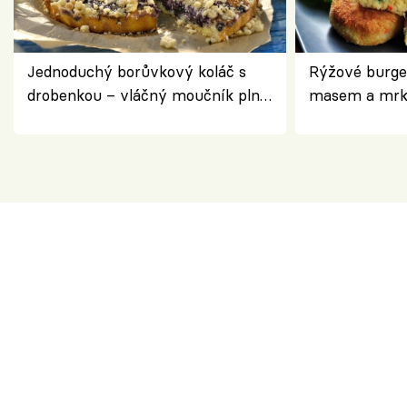
Jednoduchý borůvkový koláč s
Rýžové burge
drobenkou – vláčný moučník plný
masem a mrk
ovoce
salátem – leh