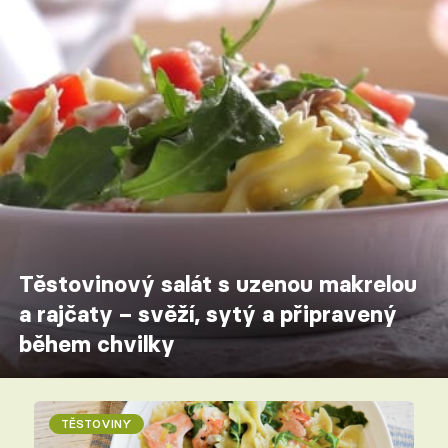
Těstovinový salát s uzenou makrelou
a rajčaty – svěží, sytý a připravený
během chvilky
TĚSTOVINY