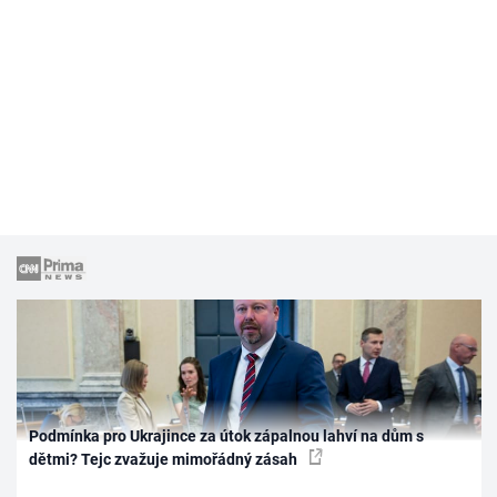
Podmínka pro Ukrajince za útok zápalnou lahví na dům s
dětmi? Tejc zvažuje mimořádný zásah