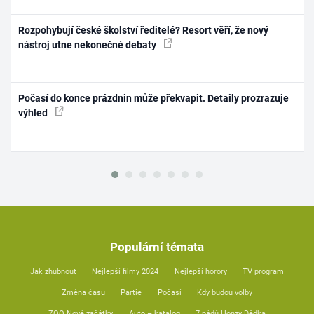
Rozpohybují české školství ředitelé? Resort věří, že nový
nástroj utne nekonečné debaty
Počasí do konce prázdnin může překvapit. Detaily prozrazuje
výhled
Populární témata
Jak zhubnout
Nejlepší filmy 2024
Nejlepší horory
TV program
Změna času
Partie
Počasí
Kdy budou volby
ZOO Nové začátky
Auto – katalog
7 pádů Honzy Dědka