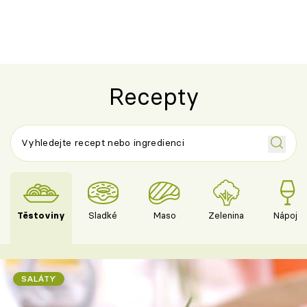
Recepty
Těstoviny
Sladké
Maso
Zelenina
Nápoje
SALÁTY