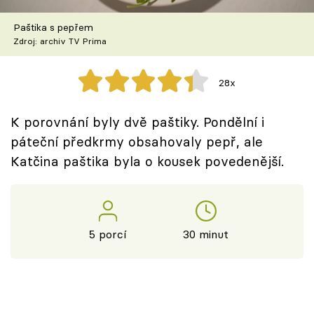
Škola vaření
Paštika s pepřem
Zdroj: archiv TV Prima
Recepty z TV
Speciál: Cuketa
28x
Těhotnej kuchař
K porovnání byly dvě paštiky. Pondělní i
páteční předkrmy obsahovaly pepř, ale
Sledujte prima+
Katčina paštika byla o kousek povedenější.
Přihlášení
5 porcí
30 minut
Sledujte nás