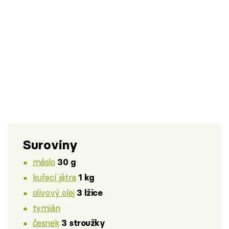
Suroviny
máslo
30 g
kuřecí játra
1 kg
olivový olej
3 lžíce
tymián
česnek
3 stroužky