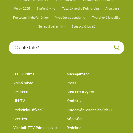
Volby 2025
Svařené víno
Tatarák podle Pohlreicha
Aloe vera
Pěstování lichořeřišnice
Výpočet ascendentu
Tvarohové knedlíky
Nejlepší palačinky
Švestkový koláč
O FTV Prima
Management
Volná místa
Press
Reklama
Castingy a výzvy
HbbTV
Kontakty
Podmínky užívání
Zpracování osobních údajů
Cookies
Nápověda
Vlastník FTV Prima spol. s
Redakce