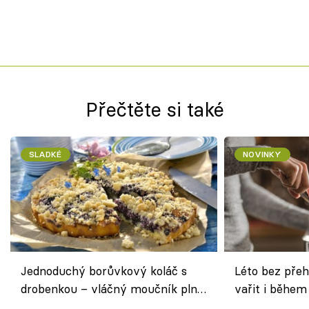
Přečtěte si také
SLADKÉ
NOVINKY
Jednoduchý borůvkový koláč s
Léto bez přeh
drobenkou – vláčný moučník plný
vařit i během
ovoce