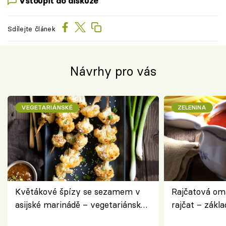
Vstoupit do diskuze
Sdílejte článek
Návrhy pro vás
VEGETARIÁNSKÉ
ZELENINA
Květákové špízy se sezamem v
Rajčatová om
asijské marinádě – vegetariánská
rajčat – zákla
chuťovka z grilu