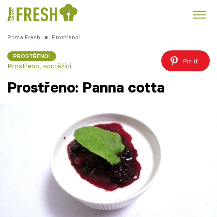
Prima Fresh
■
Prostřeno!
Kuře
Polévky k večeři
Rychlé večeře
Trendy:
PROSTŘENO!
Pin it
Prostřeno, soutěžící
Česká kuchyně
Čokoláda
Prostřeno: Panna cotta
Témata
Recepty
Články
TV Program