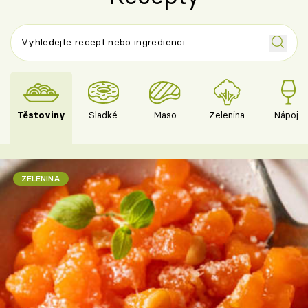
Těstoviny
Sladké
Maso
Zelenina
Nápoje
ZELENINA