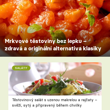
Mrkvové těstoviny bez lepku –
zdravá a originální alternativa klasiky
SALÁTY
Těstovinový salát s uzenou makrelou a rajčaty –
svěží, sytý a připravený během chvilky