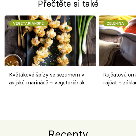
Přečtěte si také
VEGETARIÁNSKÉ
ZELENINA
Květákové špízy se sezamem v
Rajčatová om
asijské marinádě – vegetariánská
rajčat – zákla
chuťovka z grilu
Recepty