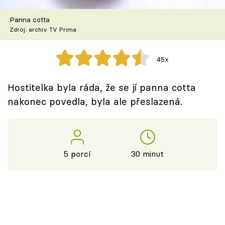
Škola vaření
Panna cotta
Zdroj: archiv TV Prima
Recepty z TV
Speciál: Cuketa
45x
Těhotnej kuchař
Hostitelka byla ráda, že se jí panna cotta
nakonec povedla, byla ale přeslazená.
Sledujte prima+
Přihlášení
5 porcí
30 minut
Sledujte nás