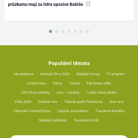
průzkumu mají za lídra opozice Babiše
Populární témata
Jak zhubnout
Nejlepší filmy 2024
Nejlepší horory
TV program
Změna času
Partie
Počasí
Kdy budou volby
ZOO Nové začátky
Auto – katalog
7 pádů Honzy Dědka
Volby 2025
Svařené víno
Tatarák podle Pohlreicha
Aloe vera
Pěstování lichořeřišnice
Výpočet ascendentu
Tvarohové knedlíky
Nejlepší palačinky
Švestkový koláč