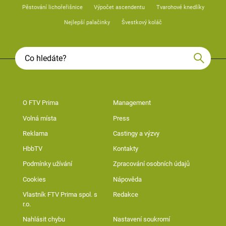
Pěstování lichořeřišnice
Výpočet ascendentu
Tvarohové knedlíky
Nejlepší palačinky
Švestkový koláč
O FTV Prima
Management
Volná místa
Press
Reklama
Castingy a výzvy
HbbTV
Kontakty
Podmínky užívání
Zpracování osobních údajů
Cookies
Nápověda
Vlastník FTV Prima spol. s
Redakce
r.o.
Nahlásit chybu
Nastavení soukromí