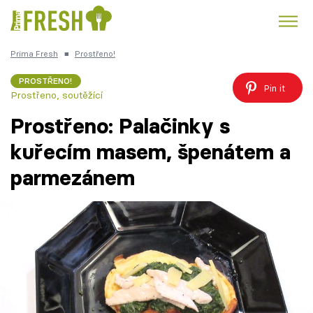
Prima Fresh
■
Prostřeno!
Kuře
Polévky k večeři
Rychlé večeře
Trendy:
PROSTŘENO!
Pin it
Prostřeno, soutěžící
Česká kuchyně
Čokoláda
Prostřeno: Palačinky s
kuřecím masem, špenátem a
parmezánem
Témata
Recepty
Články
TV Program