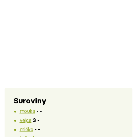
Suroviny
mouka
- -
vejce
3 -
mléko
- -