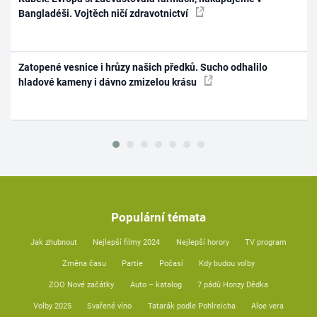
Bangladéši. Vojtěch ničí zdravotnictví
Zatopené vesnice i hrůzy našich předků. Sucho odhalilo
hladové kameny i dávno zmizelou krásu
Populární témata
Jak zhubnout
Nejlepší filmy 2024
Nejlepší horory
TV program
Změna času
Partie
Počasí
Kdy budou volby
ZOO Nové začátky
Auto – katalog
7 pádů Honzy Dědka
Volby 2025
Svařené víno
Tatarák podle Pohlreicha
Aloe vera