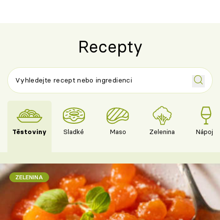
Recepty
Těstoviny
Sladké
Maso
Zelenina
Nápoje
ZELENINA