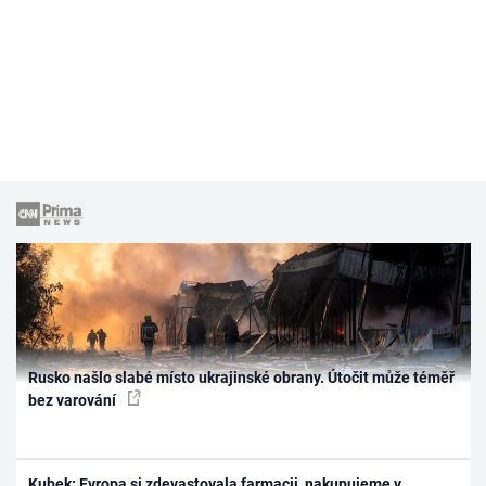
Rusko našlo slabé místo ukrajinské obrany. Útočit může téměř
bez varování
Kubek: Evropa si zdevastovala farmacii, nakupujeme v