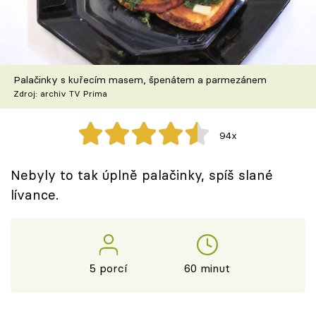
Škola vaření
Recepty z TV
Palačinky s kuřecím masem, špenátem a parmezánem
Speciál: Cuketa
Zdroj: archiv TV Prima
Těhotnej kuchař
94x
Sledujte prima+
Nebyly to tak úplně palačinky, spíš slané
lívance.
Přihlášení
Sledujte nás
5 porcí
60 minut