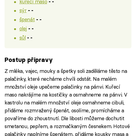
kuřecí maso
- -
sýr
- -
špenát
- -
olej
- -
sůl
- -
Postup přípravy
Z mléka, vajec, mouky a špetky soli zaděláme těsto na
palačinky, které necháme chvíli odstát. Na malém
množství oleje upečeme palačinky na pánvi. Kuřecí
maso nakrájíme na kostičky a osmahneme na pánvi. V
kastrolu na malém množství oleje osmahneme cibuli,
přidáme rozmražený špenát, osolíme, promícháme a
povaříme do zhoustnutí. Dle libosti můžeme dochutit
smetanou, pepřem, a rozmačkaným česnekem. Hotové
palačinky naplníme špenátem, přidáme kousky masa a