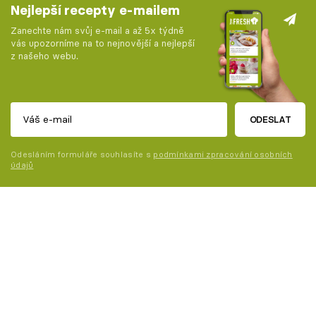
Nejlepší recepty e-mailem
Zanechte nám svůj e-mail a až 5x týdně
vás upozorníme na to nejnovější a nejlepší
z našeho webu.
ODESLAT
Odesláním formuláře souhlasíte s
podmínkami zpracování osobních
údajů