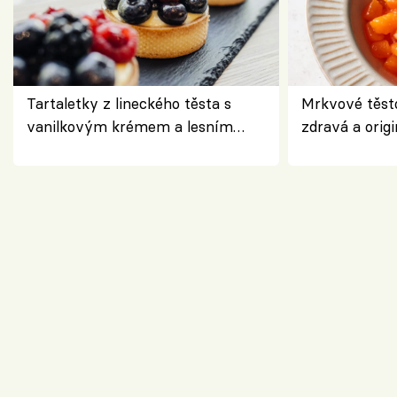
Tartaletky z lineckého těsta s
Mrkvové těst
vanilkovým krémem a lesním
zdravá a origi
ovocem podle Bread Society
klasiky