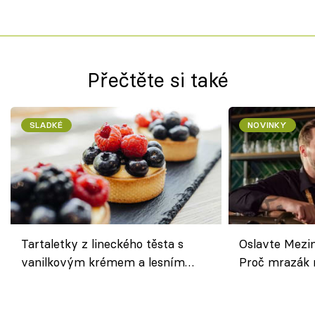
Přečtěte si také
SLADKÉ
NOVINKY
Tartaletky z lineckého těsta s
Oslavte Mezin
vanilkovým krémem a lesním
Proč mrazák n
ovocem podle Bread Society
horku vsadit 