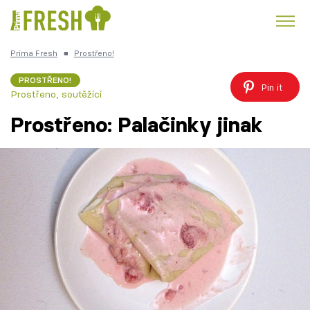
Prima Fresh
■
Prostřeno!
Kuře
Polévky k večeři
Rychlé večeře
Trendy:
PROSTŘENO!
Pin it
Prostřeno, soutěžící
Česká kuchyně
Čokoláda
Prostřeno: Palačinky jinak
Témata
Recepty
Články
TV Program