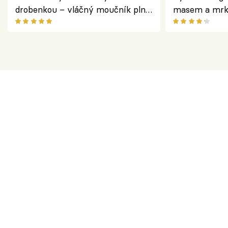
drobenkou – vláčný moučník plný
masem a mrk
ovoce
salátem – leh