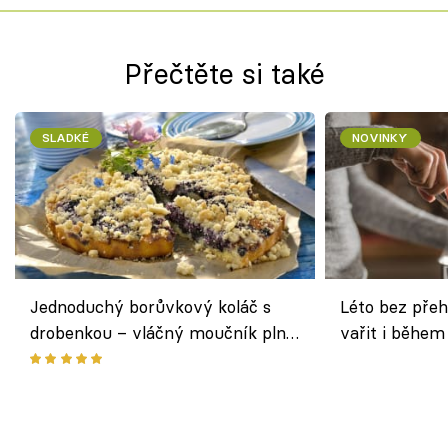
Přečtěte si také
SLADKÉ
NOVINKY
Jednoduchý borůvkový koláč s
Léto bez přeh
drobenkou – vláčný moučník plný
vařit i během
ovoce