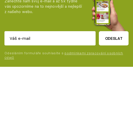
Zanechte nám svůj e-mail a až 5x týdně
vás upozorníme na to nejnovější a nejlepší
z našeho webu.
ODESLAT
Odesláním formuláře souhlasíte s
podmínkami zpracování osobních
údajů