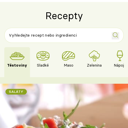
Recepty
Těstoviny
Sladké
Maso
Zelenina
Nápoje
SALÁTY