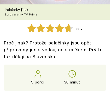
Škola vaření
Palačinky jinak
Zdroj: archiv TV Prima
Recepty z TV
Speciál: Cuketa
80x
Těhotnej kuchař
Proč jinak? Protože palačinky jsou opět
připraveny jen s vodou, ne s mlékem. Prý to
Sledujte prima+
tak dělají na Slovensku…
Přihlášení
5 porcí
30 minut
Sledujte nás