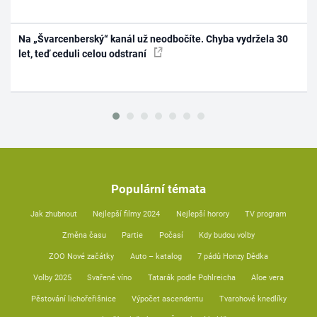
Na „Švarcenberský“ kanál už neodbočíte. Chyba vydržela 30
let, teď ceduli celou odstraní
Populární témata
Jak zhubnout
Nejlepší filmy 2024
Nejlepší horory
TV program
Změna času
Partie
Počasí
Kdy budou volby
ZOO Nové začátky
Auto – katalog
7 pádů Honzy Dědka
Volby 2025
Svařené víno
Tatarák podle Pohlreicha
Aloe vera
Pěstování lichořeřišnice
Výpočet ascendentu
Tvarohové knedlíky