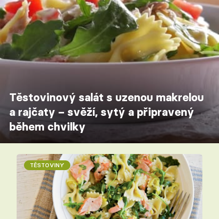
Těstovinový salát s uzenou makrelou
a rajčaty – svěží, sytý a připravený
během chvilky
TĚSTOVINY