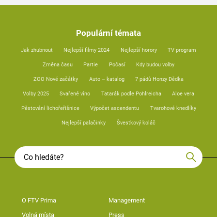
Populární témata
Jak zhubnout
Nejlepší filmy 2024
Nejlepší horory
TV program
Změna času
Partie
Počasí
Kdy budou volby
ZOO Nové začátky
Auto – katalog
7 pádů Honzy Dědka
Volby 2025
Svařené víno
Tatarák podle Pohlreicha
Aloe vera
Pěstování lichořeřišnice
Výpočet ascendentu
Tvarohové knedlíky
Nejlepší palačinky
Švestkový koláč
O FTV Prima
Management
Volná místa
Press