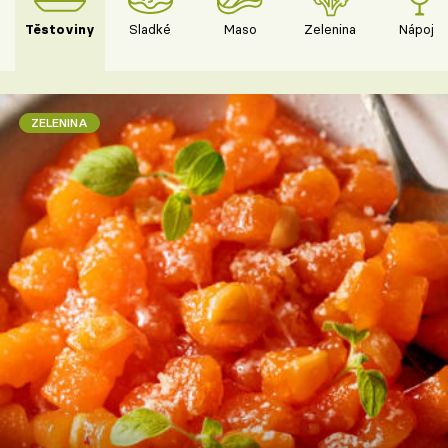
Těstoviny
Sladké
Maso
Zelenina
Nápoje
ZELENINA