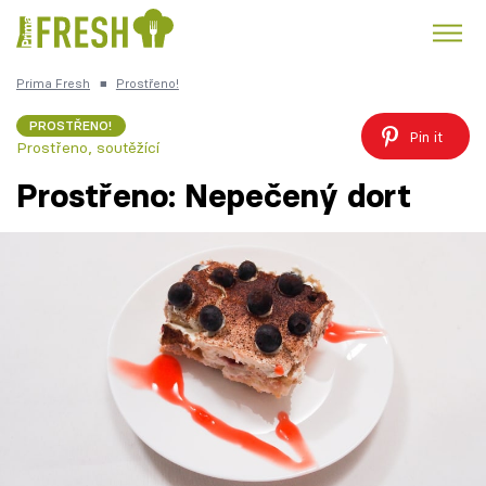
Prima Fresh
■
Prostřeno!
Kuře
Polévky k večeři
Rychlé večeře
Trendy:
PROSTŘENO!
Pin it
Prostřeno, soutěžící
Česká kuchyně
Čokoláda
Prostřeno: Nepečený dort
Témata
Přihlášení
Sledujte nás