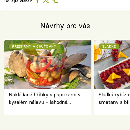
Sdílejte článek
Návrhy pro vás
PŘEDKRMY A CHUŤOVKY
SLADKÉ
Nakládané hříbky s paprikami v
Sladká rybízo
kyselém nálevu – lahodná
smetany s bí
chuťovka do spíže
osvěžující de