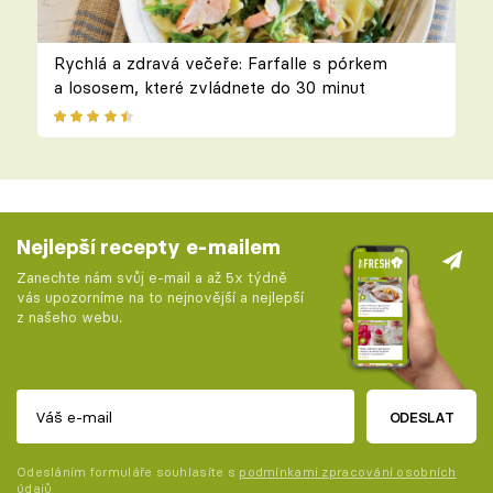
Rychlá a zdravá večeře: Farfalle s pórkem
a lososem, které zvládnete do 30 minut
Nejlepší recepty e-mailem
Zanechte nám svůj e-mail a až 5x týdně
vás upozorníme na to nejnovější a nejlepší
z našeho webu.
ODESLAT
Odesláním formuláře souhlasíte s
podmínkami zpracování osobních
údajů