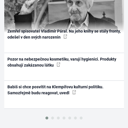
Zemřel spisovatel Vladimír Páral. Na jeho knihy se stály fronty,
odešel v den svých narozenin
Pozor na nebezpečnou kosmetiku, varují hygienici. Produkty
obsahují zakázanou látku
Babiš si chce posvítit na Klempířovu kulturní politiku.
Samozřejmě budu reagovat, uvedl