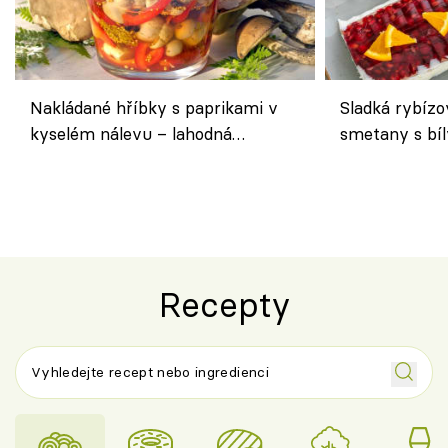
Nakládané hříbky s paprikami v
Sladká rybízo
kyselém nálevu – lahodná
smetany s bí
chuťovka do spíže
osvěžující de
Recepty