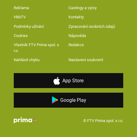
Reklama
Castingy a výzvy
HbbTV
Kontakty
Podmínky užívání
Zpracování osobních údajů
Cookies
Nápověda
Vlastník FTV Prima spol. s
Redakce
r.o.
Nahlásit chybu
Nastavení soukromí
App Store
Google Play
© FTV Prima spol. s r.o.