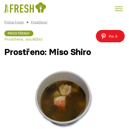
Prima Fresh
■
Prostřeno!
Kuře
Polévky k večeři
Rychlé večeře
Trendy:
PROSTŘENO!
Pin it
Prostřeno, soutěžící
Česká kuchyně
Čokoláda
Prostřeno: Miso Shiro
Témata
Recepty
Články
TV Program