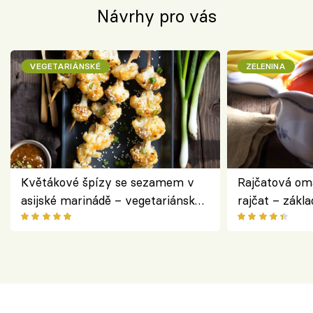
Návrhy pro vás
VEGETARIÁNSKÉ
ZELENINA
Květákové špízy se sezamem v
Rajčatová om
asijské marinádě – vegetariánská
rajčat – zákla
chuťovka z grilu