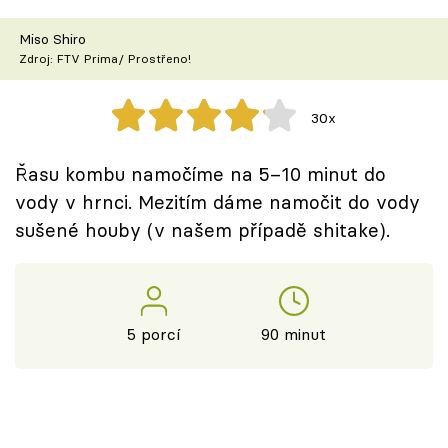
Škola vaření
Miso Shiro
Zdroj: FTV Prima/ Prostřeno!
Recepty z TV
Speciál: Cuketa
30x
Těhotnej kuchař
Řasu kombu namočíme na 5–10 minut do
vody v hrnci. Mezitím dáme namočit do vody
Sledujte prima+
sušené houby (v našem případě shitake).
Přihlášení
5 porcí
90 minut
Sledujte nás