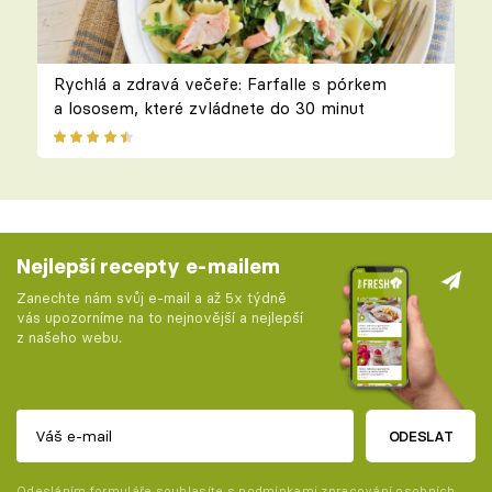
Rychlá a zdravá večeře: Farfalle s pórkem
a lososem, které zvládnete do 30 minut
Nejlepší recepty e-mailem
Zanechte nám svůj e-mail a až 5x týdně
vás upozorníme na to nejnovější a nejlepší
z našeho webu.
ODESLAT
Odesláním formuláře souhlasíte s
podmínkami zpracování osobních