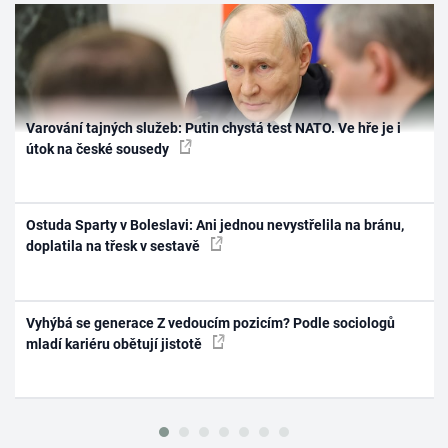
Varování tajných služeb: Putin chystá test NATO. Ve hře je i
útok na české sousedy
Ostuda Sparty v Boleslavi: Ani jednou nevystřelila na bránu,
doplatila na třesk v sestavě
Vyhýbá se generace Z vedoucím pozicím? Podle sociologů
mladí kariéru obětují jistotě