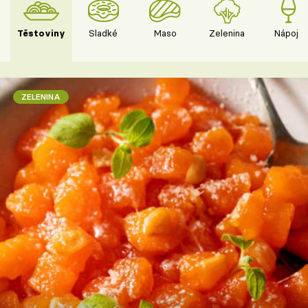
Těstoviny
Sladké
Maso
Zelenina
Nápoje
ZELENINA