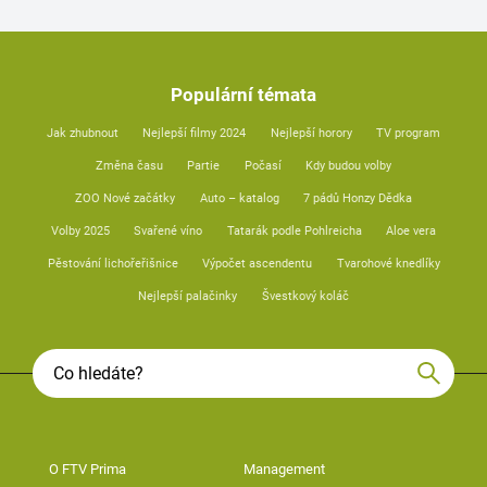
Populární témata
Jak zhubnout
Nejlepší filmy 2024
Nejlepší horory
TV program
Změna času
Partie
Počasí
Kdy budou volby
ZOO Nové začátky
Auto – katalog
7 pádů Honzy Dědka
Volby 2025
Svařené víno
Tatarák podle Pohlreicha
Aloe vera
Pěstování lichořeřišnice
Výpočet ascendentu
Tvarohové knedlíky
Nejlepší palačinky
Švestkový koláč
O FTV Prima
Management