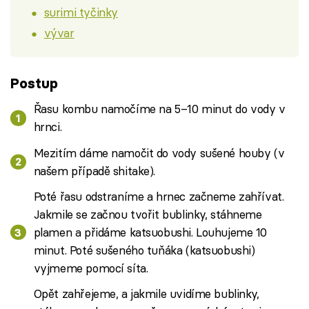
surimi tyčinky
vývar
Postup
Řasu kombu namočíme na 5–10 minut do vody v
hrnci.
Mezitím dáme namočit do vody sušené houby (v
našem případě shitake).
Poté řasu odstraníme a hrnec začneme zahřívat.
Jakmile se začnou tvořit bublinky, stáhneme
plamen a přidáme katsuobushi. Louhujeme 10
minut. Poté sušeného tuňáka (katsuobushi)
vyjmeme pomocí síta.
Opět zahřejeme, a jakmile uvidíme bublinky,