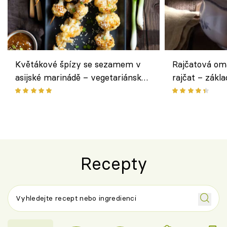
Květákové špízy se sezamem v
Rajčatová om
asijské marinádě – vegetariánská
rajčat – zákla
chuťovka z grilu
Recepty