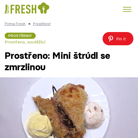
Prima Fresh
■
Prostřeno!
Kuře
Polévky k večeři
Rychlé večeře
Trendy:
PROSTŘENO!
Pin it
Prostřeno, soutěžící
Česká kuchyně
Čokoláda
Prostřeno: Mini štrúdl se
zmrzlinou
Témata
Recepty
Články
TV Program