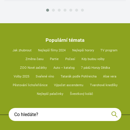
Populární témata
Jak zhubnout
Nejlepší filmy 2024
Nejlepší horory
TV program
Změna času
Partie
Počasí
Kdy budou volby
ZOO Nové začátky
Auto – katalog
7 pádů Honzy Dědka
Volby 2025
Svařené víno
Tatarák podle Pohlreicha
Aloe vera
Pěstování lichořeřišnice
Výpočet ascendentu
Tvarohové knedlíky
Nejlepší palačinky
Švestkový koláč