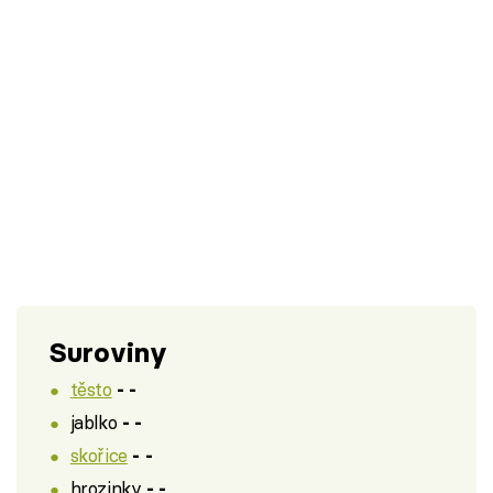
Suroviny
těsto
- -
jablko
- -
skořice
- -
hrozinky
- -