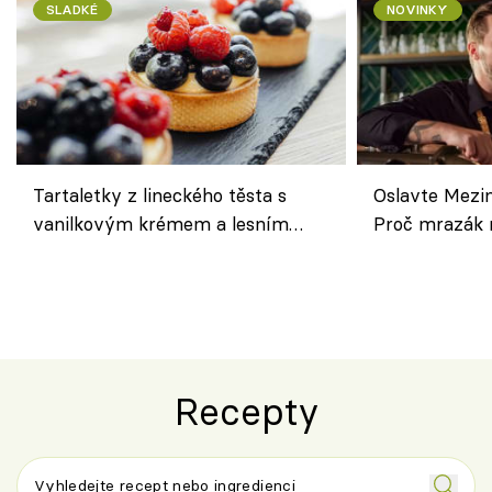
SLADKÉ
NOVINKY
Tartaletky z lineckého těsta s
Oslavte Mezin
vanilkovým krémem a lesním
Proč mrazák n
ovocem podle Bread Society
horku vsadit 
Recepty