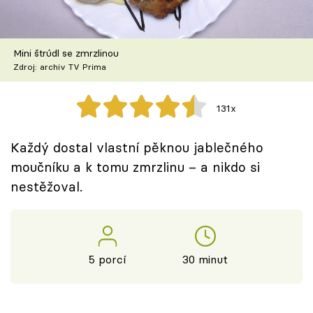
Škola vaření
Recepty z TV
Mini štrúdl se zmrzlinou
Zdroj: archiv TV Prima
Speciál: Cuketa
131x
Těhotnej kuchař
Každý dostal vlastní pěknou jablečného
Sledujte prima+
moučníku a k tomu zmrzlinu – a nikdo si
nestěžoval.
Přihlášení
Sledujte nás
5 porcí
30 minut