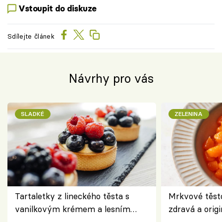
Vstoupit do diskuze
Sdílejte článek
Návrhy pro vás
SLADKÉ
ZELENINA
Tartaletky z lineckého těsta s
Mrkvové těst
vanilkovým krémem a lesním
zdravá a origi
ovocem podle Bread Society
klasiky