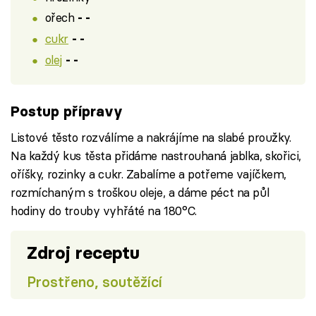
ořech
- -
cukr
- -
olej
- -
Postup přípravy
Listové těsto rozválíme a nakrájíme na slabé proužky.
Na každý kus těsta přidáme nastrouhaná jablka, skořici,
oříšky, rozinky a cukr. Zabalíme a potřeme vajíčkem,
rozmíchaným s troškou oleje, a dáme péct na půl
hodiny do trouby vyhřáté na 180°C.
Zdroj receptu
Prostřeno, soutěžící