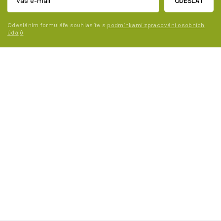
ODESLAT
Odesláním formuláře souhlasíte s
podmínkami zpracování osobních
údajů