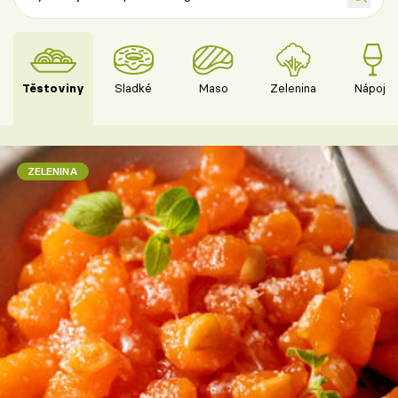
Těstoviny
Sladké
Maso
Zelenina
Nápoje
ZELENINA