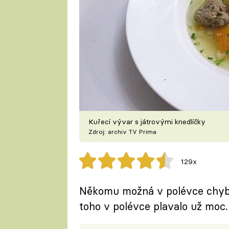
Kuřecí vývar s játrovými knedlíčky
Zdroj: archiv TV Prima
129x
Někomu možná v polévce chyběl
toho v polévce plavalo už moc.