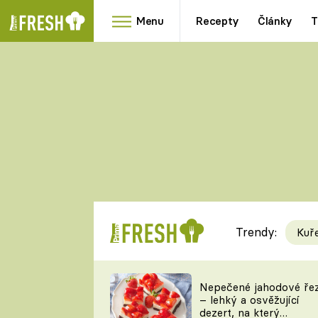
Menu
Recepty
Články
T
Oblíbené
Přílohy
recepty
HRANOLKY
HOUBY
KNEDLÍKY
DÝNĚ
KAŠE
RYCHLOVKY
Trendy:
Kuř
Populární
Videorecept
Nepečené jahodové ře
– lehký a osvěžující
kuchaři
dezert, na který
TEĎ VAŘÍ ŠÉF!