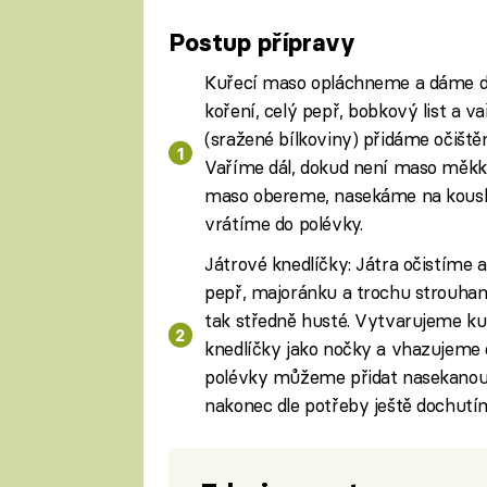
Postup přípravy
Kuřecí maso opláchneme a dáme do
koření, celý pepř, bobkový list a v
(sražené bílkoviny) přidáme očiště
Vaříme dál, dokud není maso měkké
maso obereme, nasekáme na kousky,
vrátíme do polévky.
Játrové knedlíčky: Játra očistíme 
pepř, majoránku a trochu strouhan
tak středně husté. Vytvarujeme ku
knedlíčky jako nočky a vhazujeme 
polévky můžeme přidat nasekanou 
nakonec dle potřeby ještě dochutí