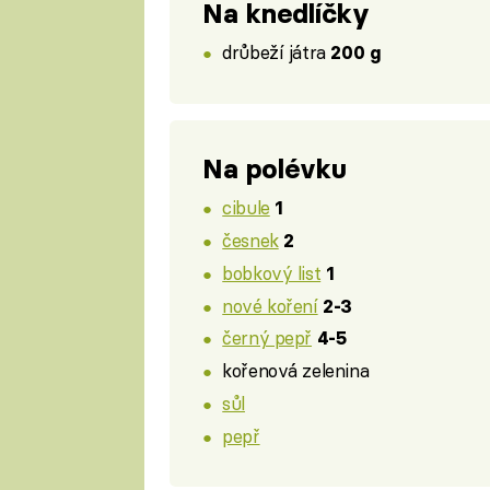
Na knedlíčky
drůbeží játra
200 g
Na polévku
cibule
1
česnek
2
bobkový list
1
nové koření
2-3
černý pepř
4-5
kořenová zelenina
sůl
pepř