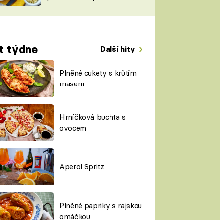
TORKY
ESH
t týdne
Další hity
Plněné cukety s krůtím
masem
Hrníčková buchta s
ovocem
Aperol Spritz
Plněné papriky s rajskou
omáčkou