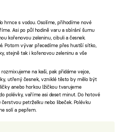
 hrnce s vodou. Osolíme, přihodíme nové
aříme. Asi po půl hodině varu a sbírání šumu
nou kořenovou zeleninu, cibuli a česnek.
. Potom vývar přecedíme přes hustší sítko,
 stejně tak i kořenovou zeleninu a vše
a rozmixujeme na kaši, pak přidáme vejce,
ky, utřený česnek, vzniklé těsto by mělo být
ličky anebo horkou lžičkou tvarujeme
do polévky, vaříme asi deset minut. Do hotové
čerstvou petrželku nebo libeček. Polévku
me solí a pepřem.