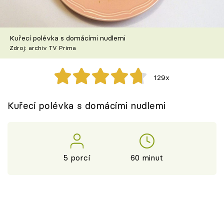
Škola vaření
Recepty z TV
Kuřecí polévka s domácími nudlemi
Zdroj: archiv TV Prima
Speciál: Cuketa
129x
Těhotnej kuchař
Kuřecí polévka s domácími nudlemi
Sledujte prima+
Přihlášení
5 porcí
60 minut
Sledujte nás