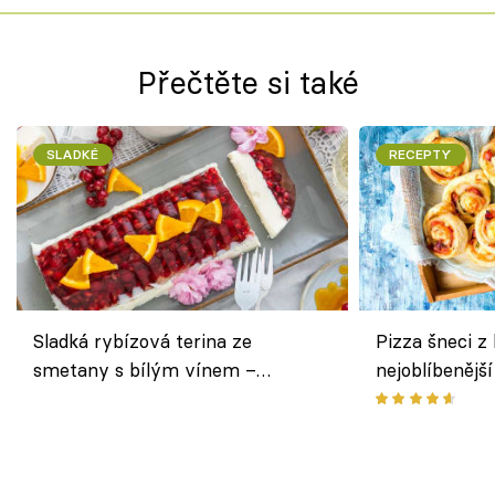
Přečtěte si také
SLADKÉ
RECEPTY
Sladká rybízová terina ze
Pizza šneci z 
smetany s bílým vínem –
nejoblíbenějš
osvěžující dezert s ovocem