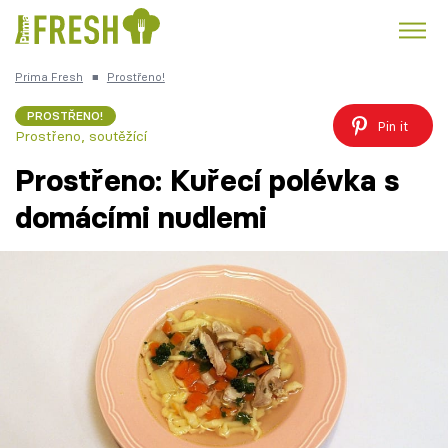
Prima Fresh
■
Prostřeno!
Kuře
Polévky k večeři
Rychlé večeře
Trendy:
PROSTŘENO!
Pin it
Prostřeno, soutěžící
Česká kuchyně
Čokoláda
Prostřeno: Kuřecí polévka s
domácími nudlemi
Témata
Recepty
Články
TV Program