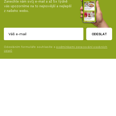
Zanechte nám svůj e-mail a až 5x týdně
vás upozorníme na to nejnovější a nejlepší
z našeho webu.
ODESLAT
Odesláním formuláře souhlasíte s
podmínkami zpracování osobních
údajů