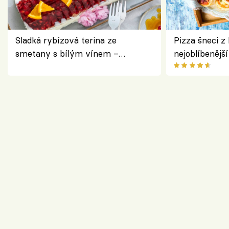
Sladká rybízová terina ze
Pizza šneci z 
smetany s bílým vínem –
nejoblíbenějš
osvěžující dezert s ovocem