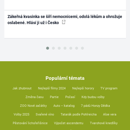
Zákeřná kvasinka se šíří nemocnicemi, odolá lékům a ohrožuje
oslabené. Hlásí ji už i Česko
Populární témata
Jak zhubnout
Nejlepší filmy 2024
Nejlepší horory
TV program
Změna času
Partie
Počasí
Kdy budou volby
ZOO Nové začátky
Auto – katalog
7 pádů Honzy Dědka
Volby 2025
Svařené víno
Tatarák podle Pohlreicha
Aloe vera
Pěstování lichořeřišnice
Výpočet ascendentu
Tvarohové knedlíky