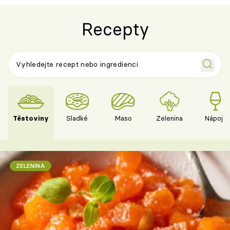
Recepty
Těstoviny
Sladké
Maso
Zelenina
Nápoje
ZELENINA