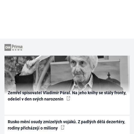
Zemřel spisovatel Vladimír Páral. Na jeho knihy se stály fronty,
odešel v den svých narozenin
Rusko mění osudy zmizelých vojáků. Z padlých dělá dezertéry,
rodiny přicházejí o miliony