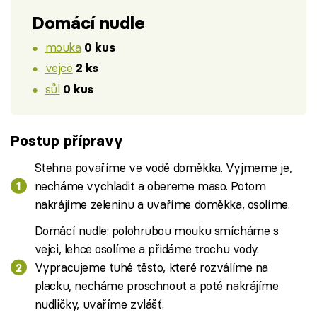
Domácí nudle
mouka
0 kus
vejce
2 ks
sůl
0 kus
Postup přípravy
Stehna povaříme ve vodě doměkka. Vyjmeme je,
necháme vychladit a obereme maso. Potom
nakrájíme zeleninu a uvaříme doměkka, osolíme.
Domácí nudle: polohrubou mouku smícháme s
vejci, lehce osolíme a přidáme trochu vody.
Vypracujeme tuhé těsto, které rozválíme na
placku, necháme proschnout a poté nakrájíme
nudličky, uvaříme zvlášť.