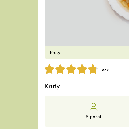
Kruty
88x
Kruty
5 porcí