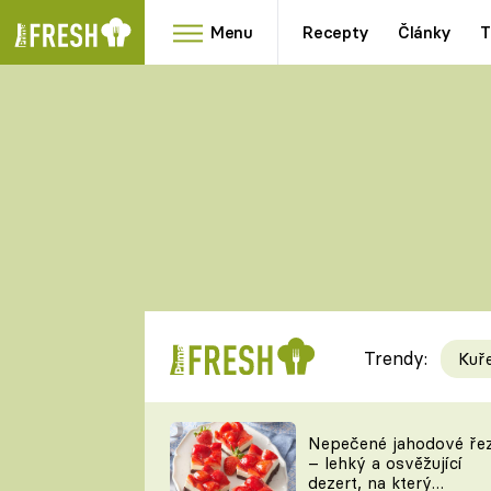
Menu
Recepty
Články
T
Oblíbené
Přílohy
recepty
HRANOLKY
HOUBY
KNEDLÍKY
DÝNĚ
KAŠE
RYCHLOVKY
Trendy:
Kuř
Populární
Videorecept
Nepečené jahodové ře
– lehký a osvěžující
kuchaři
dezert, na který
TEĎ VAŘÍ ŠÉF!