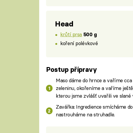
Head
krůtí prsa
500 g
koření polévkové
Postup přípravy
Maso dáme do hrnce a vaříme cca 
zeleninu, okořeníme a vaříme ješt
kterou jsme zvlášť uvařili ve slané
Zavářka: Ingredience smícháme doh
nastrouháme na struhadle.