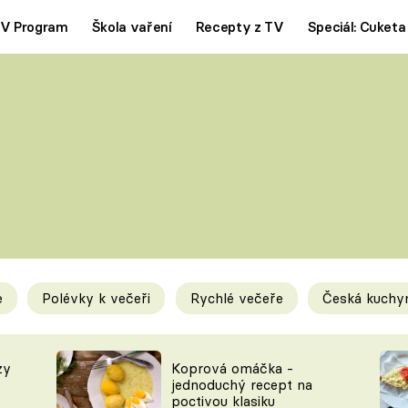
V Program
Škola vaření
Recepty z TV
Speciál: Cuketa
Polévky
Saláty
ČESKÁ KLASIKA
TĚSTOVIN
SILNÉ VÝVARY
SLADKÉ
KRÉMOVÉ
BEZMASÁ J
e
Polévky k večeři
Rychlé večeře
Česká kuchy
y
Tipy a triky
Novink
zy
Koprová omáčka -
jednoduchý recept na
poctivou klasiku
KAM ZA JÍDLEM
BLOG