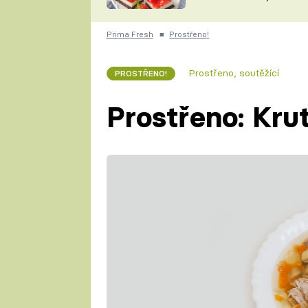
nepotřebujete troubu
ZDENĚK
ČESKO NA TALÍŘI
POHLREICH
Prima Fresh
■
Prostřeno!
KAROLÍNA,
JAROSLAV SAPÍK
DOMÁCÍ
Prostřeno, soutěžící
PROSTŘENO!
KUCHAŘKA
KAROLÍNA
KAMBERSKÁ
Prostřeno: Kru