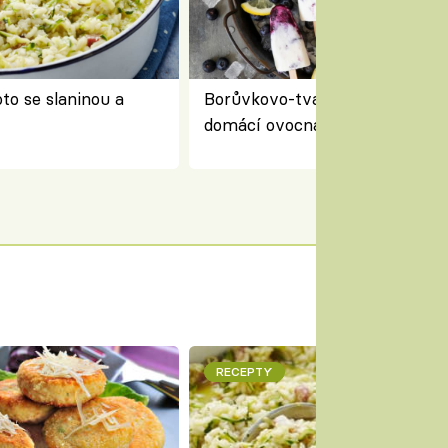
to se slaninou a
Borůvkovo-tvarohové nanuky 
domácí ovocná zmrzlina na dř
RECEPTY