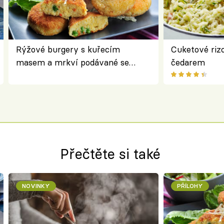
Rýžové burgery s kuřecím
Cuketové rizo
masem a mrkví podávané se
čedarem
salátem – lehká a chutná večeře
Přečtěte si také
NOVINKY
PŘÍLOHY