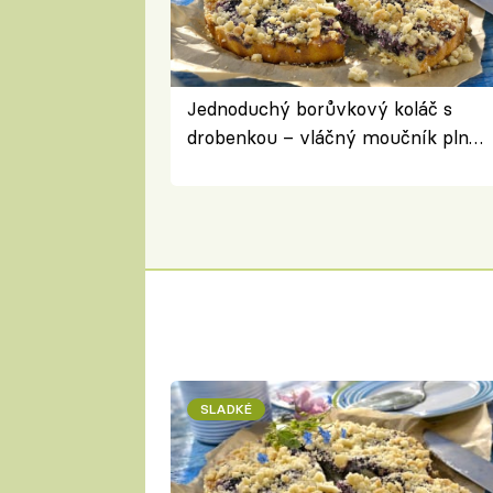
Jednoduchý borůvkový koláč s
drobenkou – vláčný moučník plný
ovoce
SLADKÉ