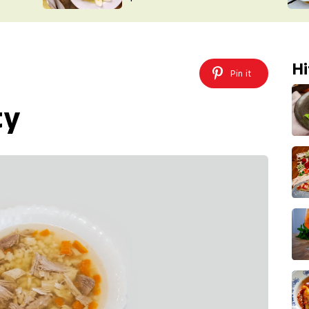
ŠÉFREDAK
VYCHYTÁVKY
SOUTĚŽ FR
NA NÁKUPECH
ČASOPIS
Hi
Pin it
ty