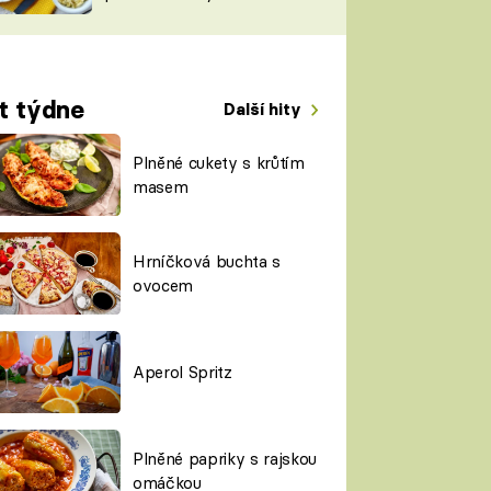
TORKY
ESH
t týdne
Další hity
Plněné cukety s krůtím
masem
Hrníčková buchta s
ovocem
Aperol Spritz
Plněné papriky s rajskou
omáčkou