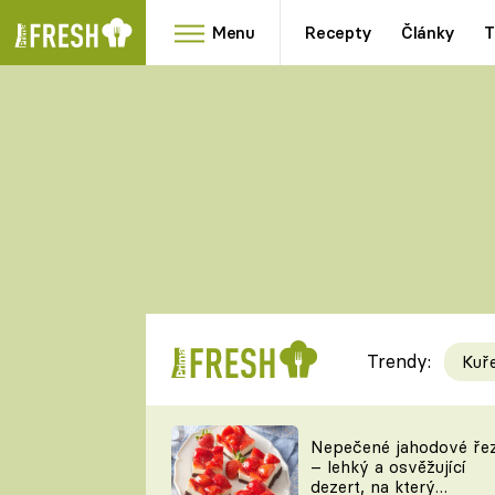
Menu
Recepty
Články
T
Oblíbené
Přílohy
recepty
HRANOLKY
HOUBY
KNEDLÍKY
DÝNĚ
KAŠE
RYCHLOVKY
Trendy:
Kuř
Populární
Videorecept
Nepečené jahodové ře
– lehký a osvěžující
kuchaři
dezert, na který
TEĎ VAŘÍ ŠÉF!