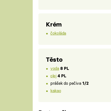
Krém
čokoláda
Těsto
voda
8 PL
olej
4 PL
prášek do pečiva
1/2
kakao