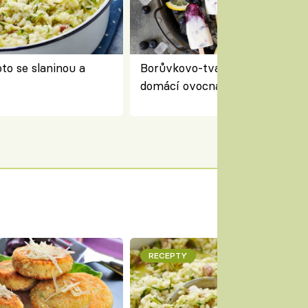
to se slaninou a
Borůvkovo-tvarohové nanuky 
domácí ovocná zmrzlina na dř
RECEPTY