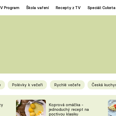
V Program
Škola vaření
Recepty z TV
Speciál: Cuketa
Polévky
Saláty
ČESKÁ KLASIKA
TĚSTOVIN
SILNÉ VÝVARY
SLADKÉ
KRÉMOVÉ
BEZMASÁ J
e
Polévky k večeři
Rychlé večeře
Česká kuchy
y
Tipy a triky
Novink
zy
Koprová omáčka -
jednoduchý recept na
poctivou klasiku
KAM ZA JÍDLEM
BLOG