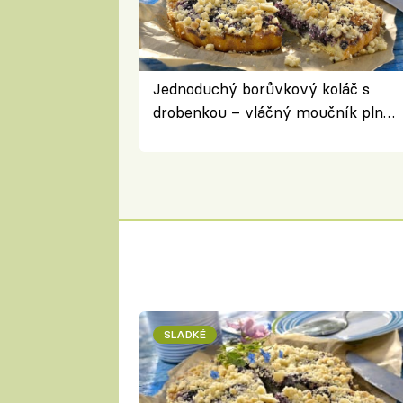
Jednoduchý borůvkový koláč s
drobenkou – vláčný moučník plný
ovoce
SLADKÉ