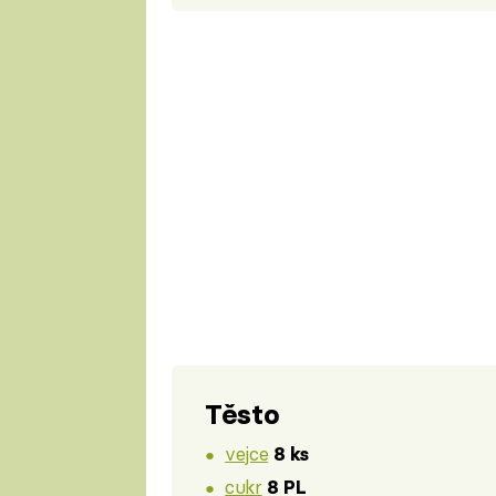
Těsto
vejce
8 ks
cukr
8 PL