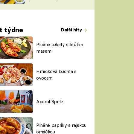
TORKY
ESH
t týdne
Další hity
Plněné cukety s krůtím
masem
Hrníčková buchta s
ovocem
Aperol Spritz
Plněné papriky s rajskou
omáčkou