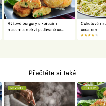
Rýžové burgery s kuřecím
Cuketové rizo
masem a mrkví podávané se
čedarem
salátem – lehká a chutná večeře
Přečtěte si také
NOVINKY
PŘÍLOHY