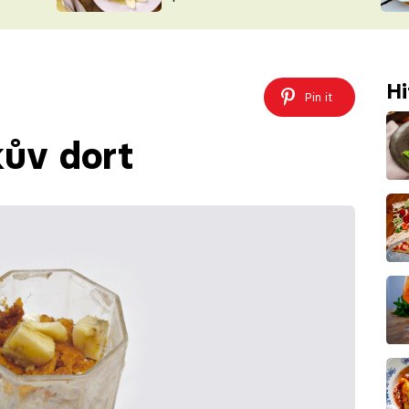
ŠÉFREDAK
VYCHYTÁVKY
SOUTĚŽ FR
NA NÁKUPECH
ČASOPIS
Hi
Pin it
kův dort