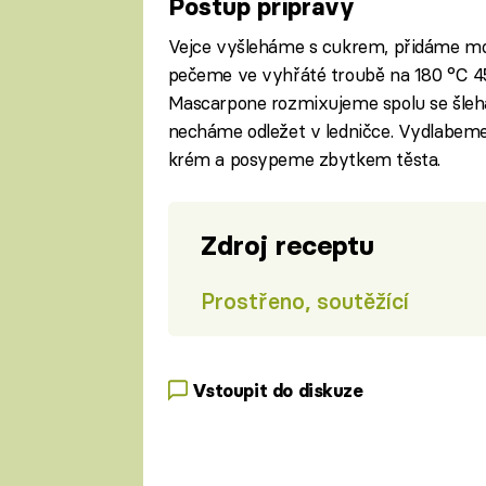
Postup přípravy
Vejce vyšleháme s cukrem, přidáme mou
pečeme ve vyhřáté troubě na 180 °C 45
Mascarpone rozmixujeme spolu se šleh
necháme odležet v ledničce. Vydlabem
krém a posypeme zbytkem těsta.
Zdroj receptu
Prostřeno, soutěžící
Vstoupit do diskuze