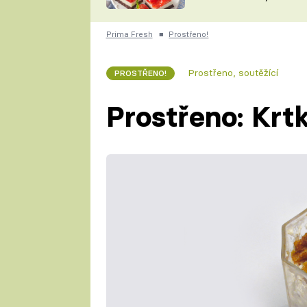
nepotřebujete troubu
ZDENĚK
ČESKO NA TALÍŘI
POHLREICH
Prima Fresh
■
Prostřeno!
KAROLÍNA,
JAROSLAV SAPÍK
DOMÁCÍ
Prostřeno, soutěžící
PROSTŘENO!
KUCHAŘKA
KAROLÍNA
KAMBERSKÁ
Prostřeno: Krt