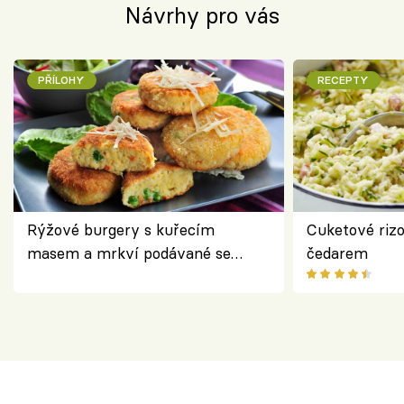
Návrhy pro vás
PŘÍLOHY
RECEPTY
Rýžové burgery s kuřecím
Cuketové rizo
masem a mrkví podávané se
čedarem
salátem – lehká a chutná večeře