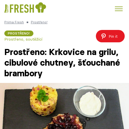
Prima Fresh
■
Prostřeno!
Kuře
Polévky k večeři
Rychlé večeře
Trendy:
PROSTŘENO!
Pin it
Prostřeno, soutěžící
Česká kuchyně
Čokoláda
Prostřeno: Krkovice na grilu,
cibulové chutney, šťouchané
brambory
Témata
Recepty
Články
TV Program