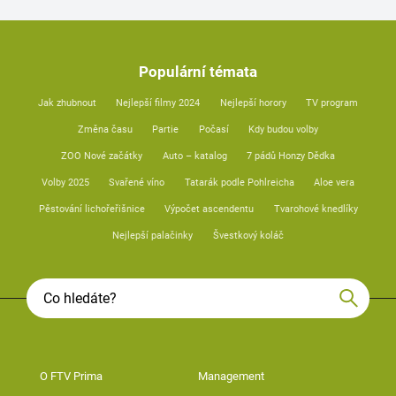
Populární témata
Jak zhubnout
Nejlepší filmy 2024
Nejlepší horory
TV program
Změna času
Partie
Počasí
Kdy budou volby
ZOO Nové začátky
Auto – katalog
7 pádů Honzy Dědka
Volby 2025
Svařené víno
Tatarák podle Pohlreicha
Aloe vera
Pěstování lichořeřišnice
Výpočet ascendentu
Tvarohové knedlíky
Nejlepší palačinky
Švestkový koláč
O FTV Prima
Management