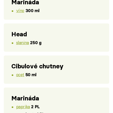
Marináda
víno
300 ml
Head
slanina
250 g
Cibulové chutney
ocet
50 ml
Marináda
paprika
2 PL