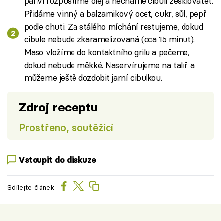
pánvi rozpustíme olej a necháme cibuli zesklovatět.
Přidáme vinný a balzamikový ocet, cukr, sůl, pepř
podle chuti. Za stálého míchání restujeme, dokud
cibule nebude zkaramelizovaná (cca 15 minut).
Maso vložíme do kontaktního grilu a pečeme,
dokud nebude měkké. Naservírujeme na talíř a
můžeme ještě dozdobit jarní cibulkou.
Zdroj receptu
Prostřeno, soutěžící
Vstoupit do diskuze
Sdílejte článek