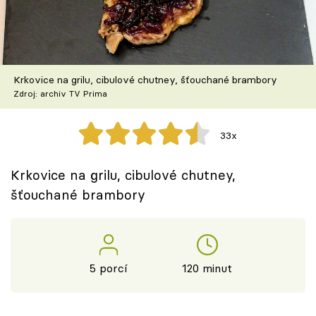
Škola vaření
Recepty z TV
Krkovice na grilu, cibulové chutney, šťouchané brambory
Speciál: Cuketa
Zdroj: archiv TV Prima
Těhotnej kuchař
33x
Sledujte prima+
Krkovice na grilu, cibulové chutney,
šťouchané brambory
Přihlášení
Sledujte nás
5 porcí
120 minut