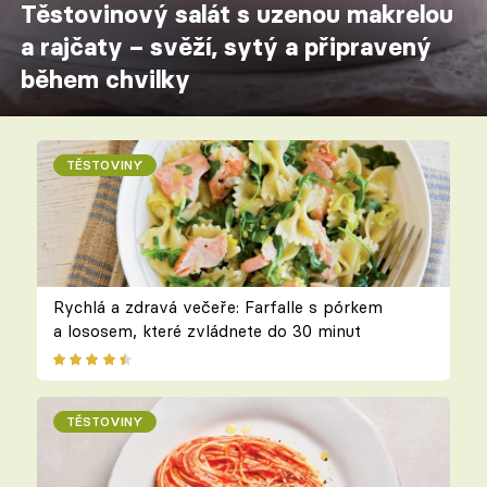
Těstovinový salát s uzenou makrelou
a rajčaty – svěží, sytý a připravený
během chvilky
TĚSTOVINY
Rychlá a zdravá večeře: Farfalle s pórkem
a lososem, které zvládnete do 30 minut
TĚSTOVINY