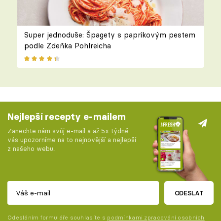
Super jednoduše: Špagety s paprikovým pestem
podle Zdeňka Pohlreicha
Nejlepší recepty e-mailem
Zanechte nám svůj e-mail a až 5x týdně
vás upozorníme na to nejnovější a nejlepší
z našeho webu.
ODESLAT
Odesláním formuláře souhlasíte s
podmínkami zpracování osobních