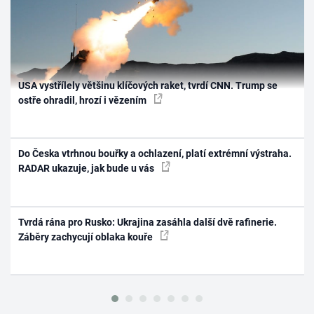
USA vystřílely většinu klíčových raket, tvrdí CNN. Trump se
ostře ohradil, hrozí i vězením
Do Česka vtrhnou bouřky a ochlazení, platí extrémní výstraha.
RADAR ukazuje, jak bude u vás
Tvrdá rána pro Rusko: Ukrajina zasáhla další dvě rafinerie.
Záběry zachycují oblaka kouře