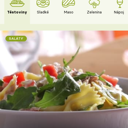
Těstoviny
Sladké
Maso
Zelenina
Nápoje
SALÁTY