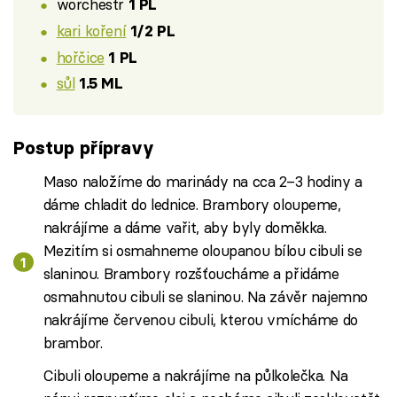
worchestr
1 PL
kari koření
1/2 PL
hořčice
1 PL
sůl
1.5 ML
Postup přípravy
Maso naložíme do marinády na cca 2–3 hodiny a
dáme chladit do lednice. Brambory oloupeme,
nakrájíme a dáme vařit, aby byly doměkka.
Mezitím si osmahneme oloupanou bílou cibuli se
slaninou. Brambory rozšťoucháme a přidáme
osmahnutou cibuli se slaninou. Na závěr najemno
nakrájíme červenou cibuli, kterou vmícháme do
brambor.
Cibuli oloupeme a nakrájíme na půlkolečka. Na