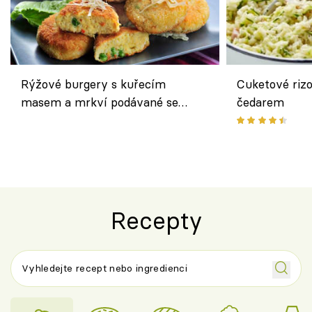
Rýžové burgery s kuřecím
Cuketové rizo
masem a mrkví podávané se
čedarem
salátem – lehká a chutná večeře
Recepty