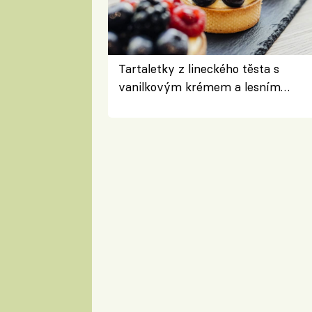
Tartaletky z lineckého těsta s
vanilkovým krémem a lesním
ovocem podle Bread Society