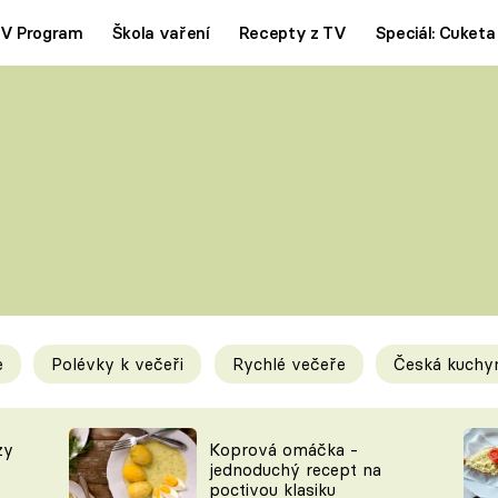
V Program
Škola vaření
Recepty z TV
Speciál: Cuketa
Polévky
Saláty
ČESKÁ KLASIKA
TĚSTOVIN
SILNÉ VÝVARY
SLADKÉ
KRÉMOVÉ
BEZMASÁ J
e
Polévky k večeři
Rychlé večeře
Česká kuchy
y
Tipy a triky
Novink
zy
Koprová omáčka -
jednoduchý recept na
poctivou klasiku
KAM ZA JÍDLEM
BLOG