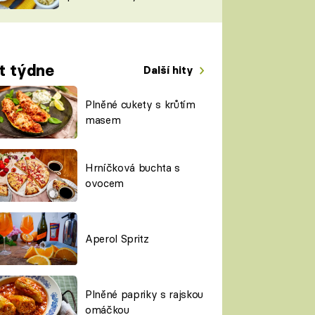
TORKY
ESH
t týdne
Další hity
Plněné cukety s krůtím
masem
Hrníčková buchta s
ovocem
Aperol Spritz
Plněné papriky s rajskou
omáčkou