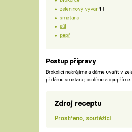
zeleninový vývar
1 l
smetana
sůl
pepř
Postup přípravy
Brokolici nakrájíme a dáme uvařit v z
přidáme smetanu, osolíme a opepříme.
Zdroj receptu
Prostřeno, soutěžící