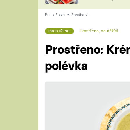
nepotřebujete troubu
ZDENĚK
ČESKO NA TALÍŘI
POHLREICH
Prima Fresh
■
Prostřeno!
KAROLÍNA,
JAROSLAV SAPÍK
DOMÁCÍ
Prostřeno, soutěžící
PROSTŘENO!
KUCHAŘKA
KAROLÍNA
KAMBERSKÁ
Prostřeno: Kré
polévka