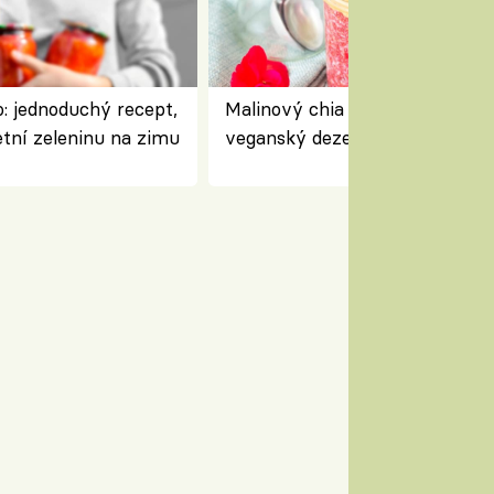
: jednoduchý recept,
Malinový chia pudink s kokose
etní zeleninu na zimu
veganský dezert plný ovoce a
ořechů