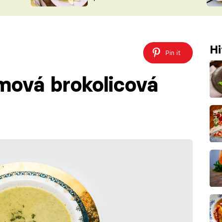
ŠÉFREDAK
VYCHYTÁVKY
SOUTĚŽ FR
NA NÁKUPECH
ČASOPIS
Hi
Pin it
mová brokolicová