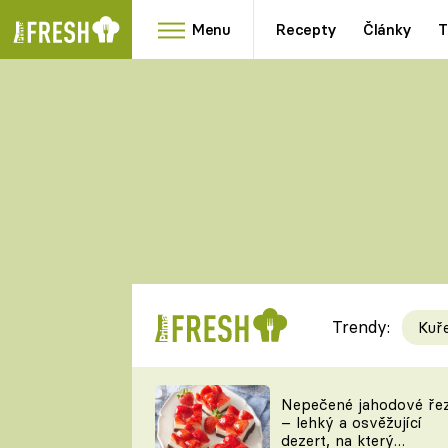
Menu
Recepty
Články
T
Oblíbené
Přílohy
recepty
HRANOLKY
HOUBY
KNEDLÍKY
DÝNĚ
KAŠE
RYCHLOVKY
Trendy:
Kuř
Populární
Videorecept
Nepečené jahodové ře
– lehký a osvěžující
kuchaři
dezert, na který
TEĎ VAŘÍ ŠÉF!