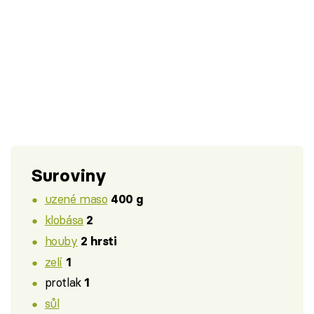
Suroviny
uzené maso
400 g
klobása
2
houby
2 hrsti
zelí
1
protlak
1
sůl