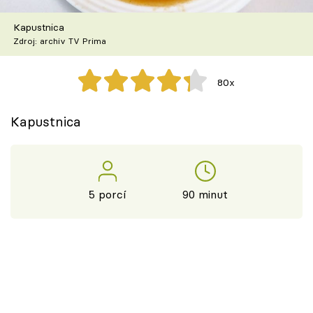
Škola vaření
Kapustnica
Zdroj: archiv TV Prima
Recepty z TV
Speciál: Cuketa
80x
Těhotnej kuchař
Kapustnica
Sledujte prima+
Přihlášení
5 porcí
90 minut
Sledujte nás