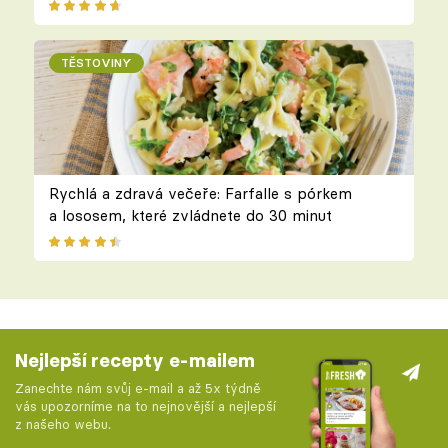
TĚSTOVINY
Rychlá a zdravá večeře: Farfalle s pórkem
a lososem, které zvládnete do 30 minut
Nejlepší recepty e-mailem
Zanechte nám svůj e-mail a až 5x týdně
vás upozorníme na to nejnovější a nejlepší
z našeho webu.