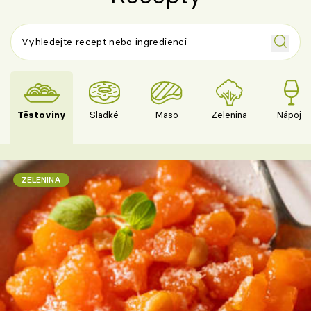
Těstoviny
Sladké
Maso
Zelenina
Nápoje
ZELENINA