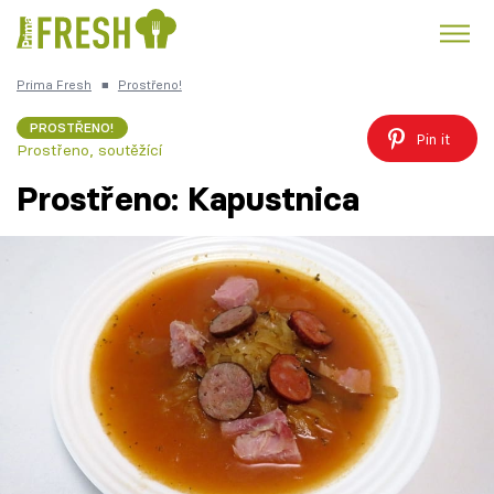
Prima Fresh
■
Prostřeno!
Kuře
Polévky k večeři
Rychlé večeře
Trendy:
PROSTŘENO!
Pin it
Prostřeno, soutěžící
Česká kuchyně
Čokoláda
Prostřeno: Kapustnica
Témata
Recepty
Články
TV Program