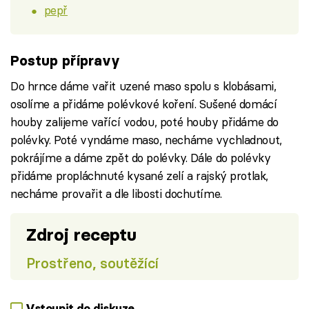
pepř
Postup přípravy
Do hrnce dáme vařit uzené maso spolu s klobásami,
osolíme a přidáme polévkové koření. Sušené domácí
houby zalijeme vařící vodou, poté houby přidáme do
polévky. Poté vyndáme maso, necháme vychladnout,
pokrájíme a dáme zpět do polévky. Dále do polévky
přidáme propláchnuté kysané zelí a rajský protlak,
necháme provařit a dle libosti dochutíme.
Zdroj receptu
Prostřeno, soutěžící
Vstoupit do diskuze