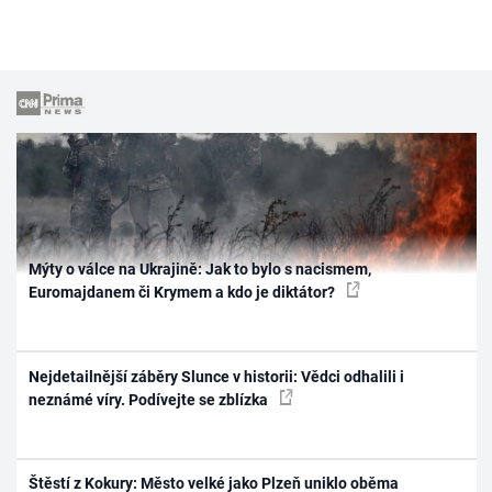
Mýty o válce na Ukrajině: Jak to bylo s nacismem,
Euromajdanem či Krymem a kdo je diktátor?
Nejdetailnější záběry Slunce v historii: Vědci odhalili i
neznámé víry. Podívejte se zblízka
Štěstí z Kokury: Město velké jako Plzeň uniklo oběma