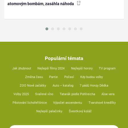
atomovým bombám, zasáhla náhoda
Populární témata
Jak zhubnout
Nejlepší filmy 2024
Nejlepší horory
TV program
Změna času
Partie
Počasí
Kdy budou volby
ZOO Nové začátky
Auto – katalog
7 pádů Honzy Dědka
Volby 2025
Svařené víno
Tatarák podle Pohlreicha
Aloe vera
Pěstování lichořeřišnice
Výpočet ascendentu
Tvarohové knedlíky
Nejlepší palačinky
Švestkový koláč