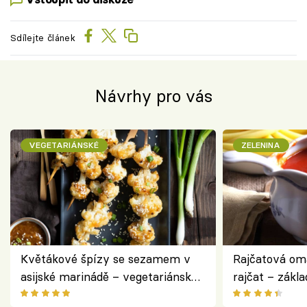
Sdílejte článek
Návrhy pro vás
VEGETARIÁNSKÉ
ZELENINA
Květákové špízy se sezamem v
Rajčatová om
asijské marinádě – vegetariánská
rajčat – zákla
chuťovka z grilu