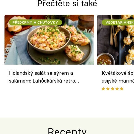
Přečtěte si také
PŘEDKRMY A CHUŤOVKY
VEGETARIÁNSK
Holandský salát se sýrem a
Květákové šp
salámem: Lahůdkářská retro
asijské marin
klasika, která chutná stejně skvěle
chuťovka z gr
jako dřív
Recepty