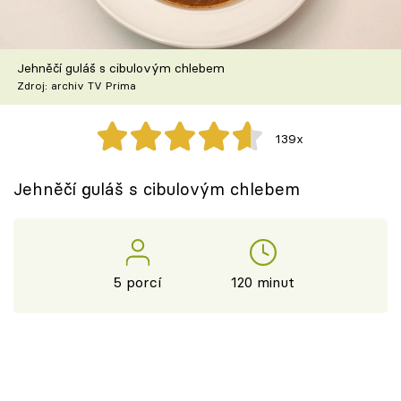
Škola vaření
Recepty z TV
Jehněčí guláš s cibulovým chlebem
Zdroj: archiv TV Prima
Speciál: Cuketa
139x
Těhotnej kuchař
Jehněčí guláš s cibulovým chlebem
Sledujte prima+
Přihlášení
5 porcí
120 minut
Sledujte nás