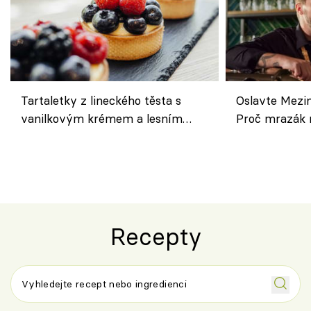
Tartaletky z lineckého těsta s
Oslavte Mezin
vanilkovým krémem a lesním
Proč mrazák n
ovocem podle Bread Society
horku vsadit 
Recepty