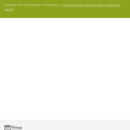
Odesláním formuláře souhlasíte s
podmínkami zpracování osobních
údajů