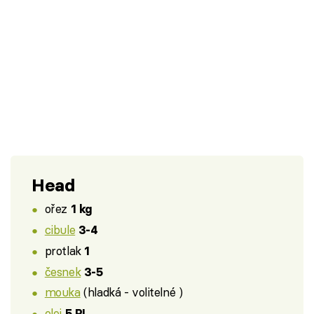
Head
ořez
1 kg
cibule
3-4
protlak
1
česnek
3-5
mouka
(hladká - volitelné )
olej
5 PL