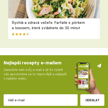
Rychlá a zdravá večeře: Farfalle s pórkem
a lososem, které zvládnete do 30 minut
Nejlepší recepty e-mailem
Zanechte nám svůj e-mail a až 5x týdně
vás upozorníme na to nejnovější a nejlepší
z našeho webu.
ODESLAT