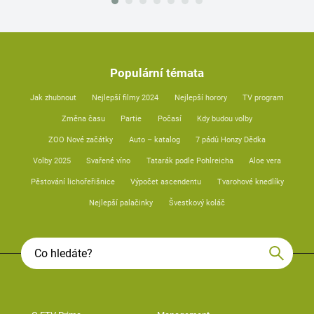
Populární témata
Jak zhubnout
Nejlepší filmy 2024
Nejlepší horory
TV program
Změna času
Partie
Počasí
Kdy budou volby
ZOO Nové začátky
Auto – katalog
7 pádů Honzy Dědka
Volby 2025
Svařené víno
Tatarák podle Pohlreicha
Aloe vera
Pěstování lichořeřišnice
Výpočet ascendentu
Tvarohové knedlíky
Nejlepší palačinky
Švestkový koláč