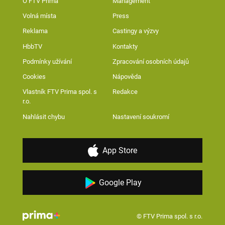
O FTV Prima
Management
Volná místa
Press
Reklama
Castingy a výzvy
HbbTV
Kontakty
Podmínky užívání
Zpracování osobních údajů
Cookies
Nápověda
Vlastník FTV Prima spol. s
Redakce
r.o.
Nahlásit chybu
Nastavení soukromí
App Store
Google Play
© FTV Prima spol. s r.o.