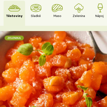
Těstoviny
Sladké
Maso
Zelenina
Nápoje
ZELENINA