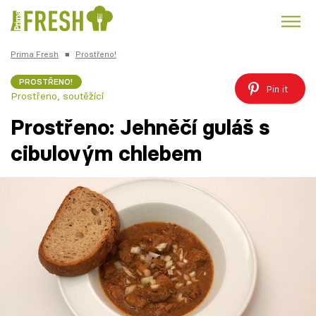
Prima Fresh
■
Prostřeno!
Kuře
Polévky k večeři
Rychlé večeře
Trendy:
PROSTŘENO!
Pin it
Prostřeno, soutěžící
Česká kuchyně
Čokoláda
Prostřeno: Jehněčí guláš s
cibulovým chlebem
Témata
Recepty
Články
TV Program