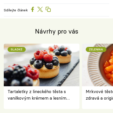
Sdílejte článek
Návrhy pro vás
SLADKÉ
ZELENINA
Tartaletky z lineckého těsta s
Mrkvové těst
vanilkovým krémem a lesním
zdravá a origi
ovocem podle Bread Society
klasiky