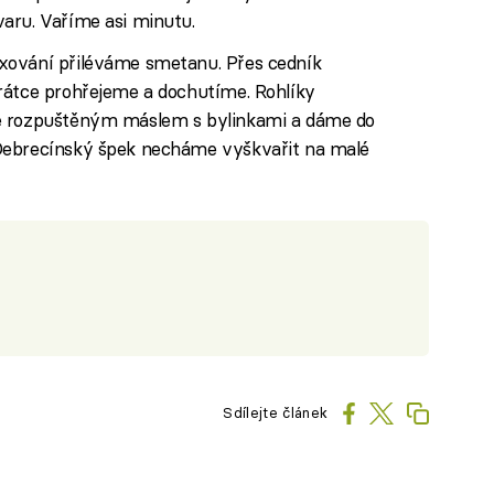
aru. Vaříme asi minutu.
xování přiléváme smetanu. Přes cedník
rátce prohřejeme a dochutíme. Rohlíky
e rozpuštěným máslem s bylinkami a dáme do
Debrecínský špek necháme vyškvařit na malé
Sdílejte článek