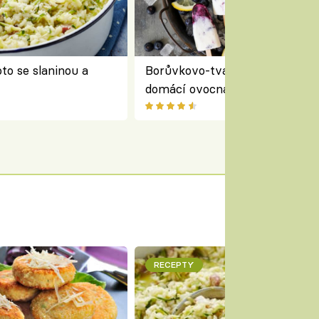
to se slaninou a
Borůvkovo-tvarohové nanuky 
domácí ovocná zmrzlina na dř
RECEPTY