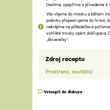
Osolíme, opepříme a přivedeme k v
Vše vlijeme do mixéru a během mi
polévku přepasírujeme do hrnce, k
nakrájíme na půlkolečka a potřem
vyhřáté trouby opéct dokřupava. 
„škvarečky“.
Zdroj receptu
Prostřeno, soutěžící
Vstoupit do diskuze