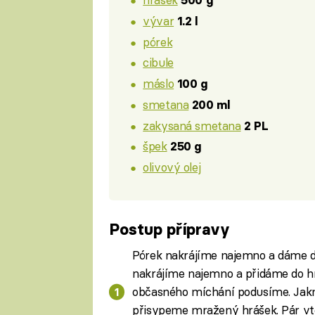
500 g
vývar
1.2 l
pórek
cibule
máslo
100 g
smetana
200 ml
zakysaná smetana
2 PL
špek
250 g
olivový olej
Postup přípravy
Pórek nakrájíme najemno a dáme d
nakrájíme najemno a přidáme do h
občasného míchání podusíme. Jak
přisypeme mražený hrášek. Pár vt