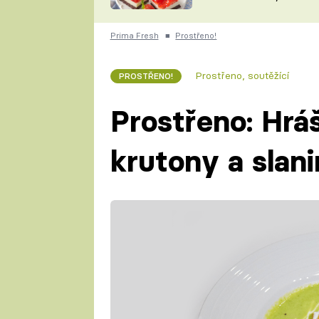
nepotřebujete troubu
ZDENĚK
ČESKO NA TALÍŘI
POHLREICH
Prima Fresh
■
Prostřeno!
KAROLÍNA,
JAROSLAV SAPÍK
DOMÁCÍ
Prostřeno, soutěžící
PROSTŘENO!
KUCHAŘKA
KAROLÍNA
KAMBERSKÁ
Prostřeno: Hrá
krutony a slan