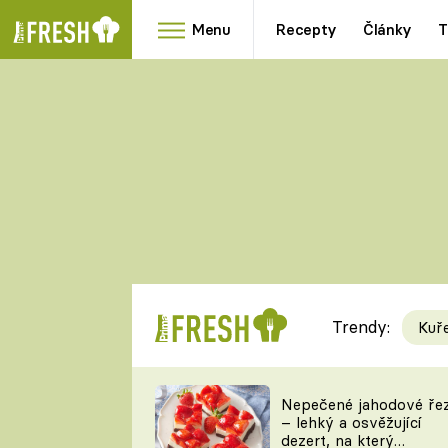
Menu
Recepty
Články
T
Oblíbené
Přílohy
recepty
HRANOLKY
HOUBY
KNEDLÍKY
DÝNĚ
KAŠE
RYCHLOVKY
Trendy:
Kuř
Populární
Videorecept
Nepečené jahodové ře
– lehký a osvěžující
kuchaři
dezert, na který
TEĎ VAŘÍ ŠÉF!