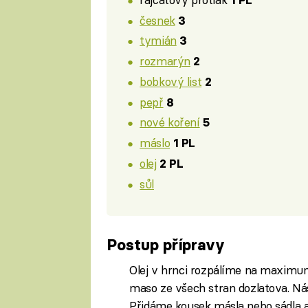
česnek
3
tymián
3
rozmarýn
2
bobkový list
2
pepř
8
nové koření
5
máslo
1 PL
olej
2 PL
sůl
Postup přípravy
Olej v hrnci rozpálíme na maximu
maso ze všech stran dozlatova. N
Přidáme kousek másla nebo sádla a