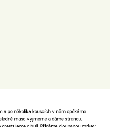
m a po několika kouscích v něm opékáme
ásledně maso vyjmeme a dáme stranou.
 orestujeme cibuli. Přidáme oloupanou mrkev