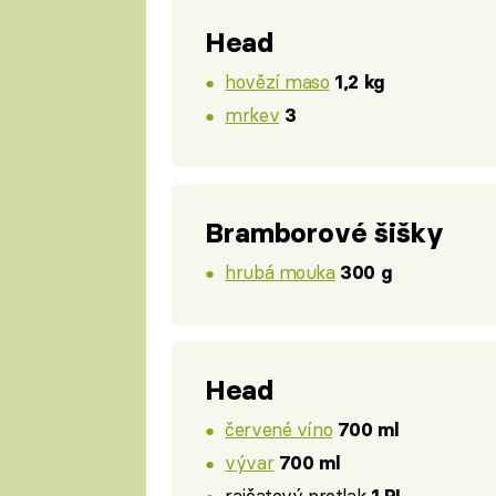
Head
hovězí maso
1,2 kg
mrkev
3
Bramborové šišky
hrubá mouka
300 g
Head
červené víno
700 ml
vývar
700 ml
rajčatový protlak
1 PL