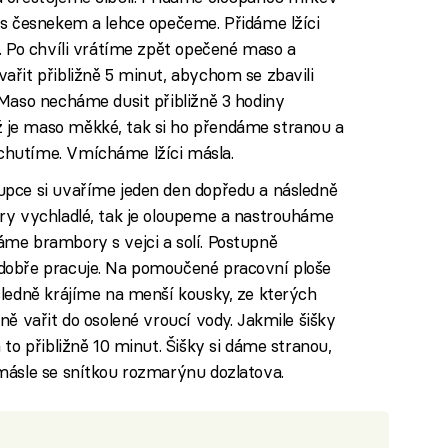
 s česnekem a lehce opečeme. Přidáme lžíci
. Po chvíli vrátíme zpět opečené maso a
ařit přibližně 5 minut, abychom se zbavili
 Maso necháme dusit přibližně 3 hodiny
je maso měkké, tak si ho přendáme stranou a
hutíme. Vmícháme lžíci másla.
pce si uvaříme jeden den dopředu a následně
ry vychladlé, tak je oloupeme a nastrouháme
me brambory s vejci a solí. Postupně
dobře pracuje. Na pomoučené pracovní ploše
sledně krájíme na menší kousky, ze kterých
ně vařit do osolené vroucí vody. Jakmile šišky
to přibližně 10 minut. Šišky si dáme stranou,
másle se snítkou rozmarýnu dozlatova.