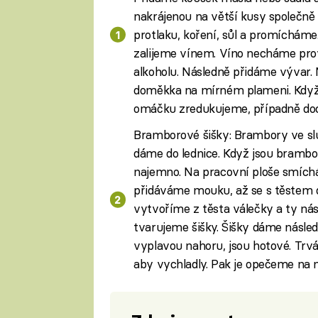
nakrájenou na větší kusy společně
protlaku, koření, sůl a promícháme
zalijeme vínem. Víno necháme prov
alkoholu. Následně přidáme vývar.
doměkka na mírném plameni. Když 
omáčku zredukujeme, případně doc
Bramborové šišky: Brambory ve slu
dáme do lednice. Když jsou brambo
najemno. Na pracovní ploše smíchá
přidáváme mouku, až se s těstem 
vytvoříme z těsta válečky a ty ná
tvarujeme šišky. Šišky dáme násled
vyplavou nahoru, jsou hotové. Trvá 
aby vychladly. Pak je opečeme na 