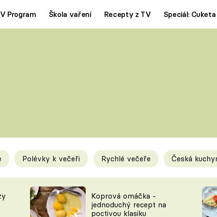
V Program
Škola vaření
Recepty z TV
Speciál: Cuketa
Polévky
Saláty
ČESKÁ KLASIKA
TĚSTOVIN
SILNÉ VÝVARY
SLADKÉ
KRÉMOVÉ
BEZMASÁ J
e
Polévky k večeři
Rychlé večeře
Česká kuchy
y
Tipy a triky
Novink
zy
Koprová omáčka -
jednoduchý recept na
poctivou klasiku
KAM ZA JÍDLEM
BLOG