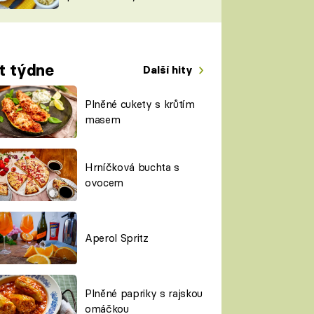
TORKY
ESH
t týdne
Další hity
Plněné cukety s krůtím
masem
Hrníčková buchta s
ovocem
Aperol Spritz
Plněné papriky s rajskou
omáčkou