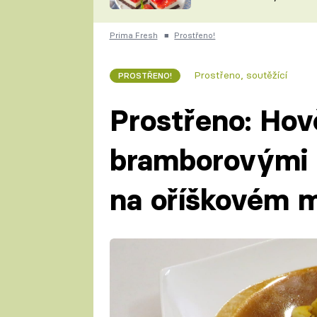
nepotřebujete troubu
ZDENĚK
ČESKO NA TALÍŘI
POHLREICH
Prima Fresh
■
Prostřeno!
KAROLÍNA,
JAROSLAV SAPÍK
DOMÁCÍ
Prostřeno, soutěžící
PROSTŘENO!
KUCHAŘKA
KAROLÍNA
KAMBERSKÁ
Prostřeno: Hově
bramborovými
na oříškovém 