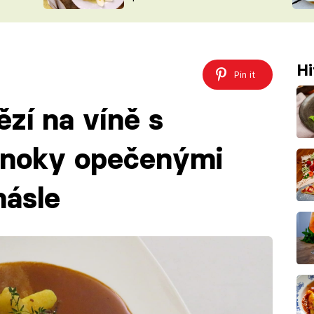
ŠÉFREDAK
VYCHYTÁVKY
SOUTĚŽ FR
NA NÁKUPECH
ČASOPIS
Hi
Pin it
zí na víně s
 noky opečenými
másle