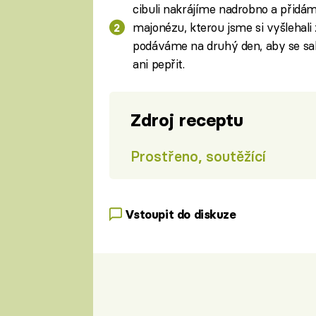
cibuli nakrájíme nadrobno a přidá
majonézu, kterou jsme si vyšlehal
podáváme na druhý den, aby se salá
ani pepřit.
Zdroj receptu
Prostřeno, soutěžící
Vstoupit do diskuze