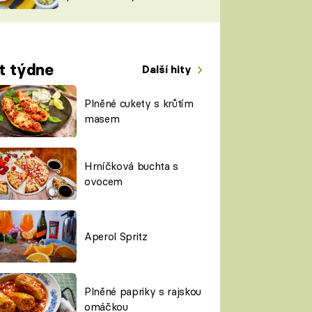
TORKY
ESH
t týdne
Další hity
Plněné cukety s krůtím
masem
Hrníčková buchta s
ovocem
Aperol Spritz
Plněné papriky s rajskou
omáčkou