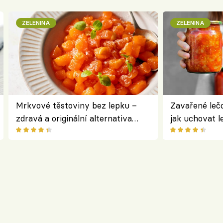
ZELENINA
ZELENINA
Mrkvové těstoviny bez lepku –
Zavařené lečo
zdravá a originální alternativa
jak uchovat l
klasiky