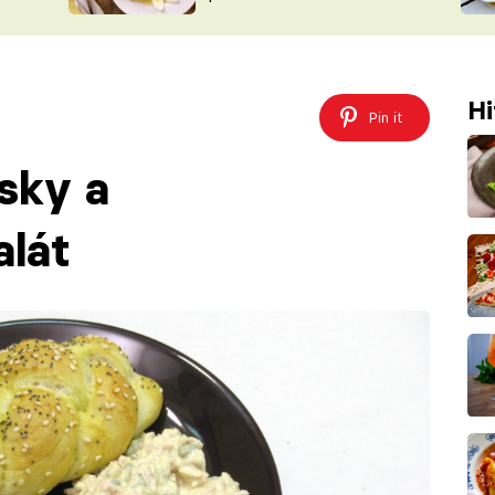
ŠÉFREDAK
VYCHYTÁVKY
SOUTĚŽ FR
NA NÁKUPECH
ČASOPIS
Hi
Pin it
sky a
alát