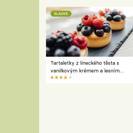
SLADKÉ
Tartaletky z lineckého těsta s
vanilkovým krémem a lesním
ovocem podle Bread Society