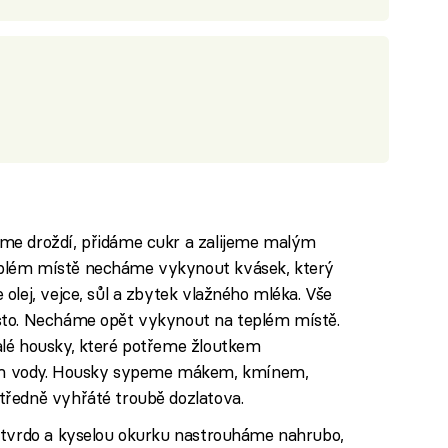
me droždí, přidáme cukr a zalijeme malým
plém místě necháme vykynout kvásek, který
olej, vejce, sůl a zbytek vlažného mléka. Vše
sto. Necháme opět vykynout na teplém místě.
alé housky, které potřeme žloutkem
 vody. Housky sypeme mákem, kmínem,
ředně vyhřáté troubě dozlatova.
atvrdo a kyselou okurku nastrouháme nahrubo,