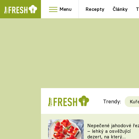
Menu
Recepty
Články
T
Oblíbené
Přílohy
recepty
HRANOLKY
HOUBY
KNEDLÍKY
DÝNĚ
KAŠE
RYCHLOVKY
Trendy:
Kuř
Populární
Videorecept
Nepečené jahodové ře
– lehký a osvěžující
kuchaři
dezert, na který
TEĎ VAŘÍ ŠÉF!