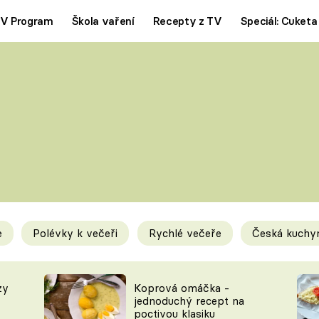
V Program
Škola vaření
Recepty z TV
Speciál: Cuketa
Polévky
Saláty
ČESKÁ KLASIKA
TĚSTOVIN
SILNÉ VÝVARY
SLADKÉ
KRÉMOVÉ
BEZMASÁ J
e
Polévky k večeři
Rychlé večeře
Česká kuchy
y
Tipy a triky
Novink
zy
Koprová omáčka -
jednoduchý recept na
poctivou klasiku
KAM ZA JÍDLEM
BLOG