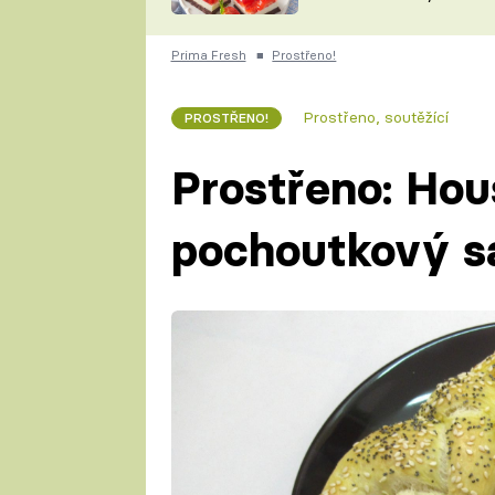
nepotřebujete troubu
ZDENĚK
ČESKO NA TALÍŘI
POHLREICH
Prima Fresh
■
Prostřeno!
KAROLÍNA,
JAROSLAV SAPÍK
DOMÁCÍ
Prostřeno, soutěžící
PROSTŘENO!
KUCHAŘKA
KAROLÍNA
KAMBERSKÁ
Prostřeno: Hou
pochoutkový s