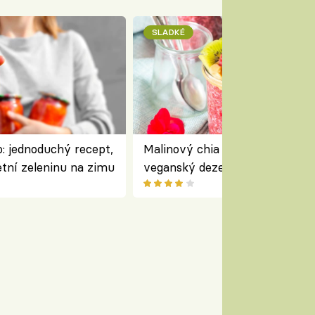
SLADKÉ
: jednoduchý recept,
Malinový chia pudink s kokose
etní zeleninu na zimu
veganský dezert plný ovoce a
ořechů