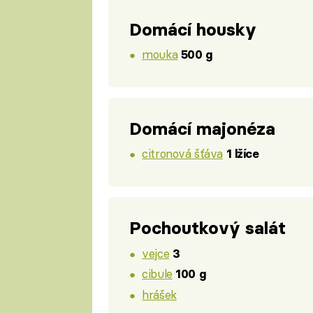
Domácí housky
mouka
500 g
Domácí majonéza
citronová šťáva
1 lžíce
Pochoutkový salát
vejce
3
cibule
100 g
hrášek