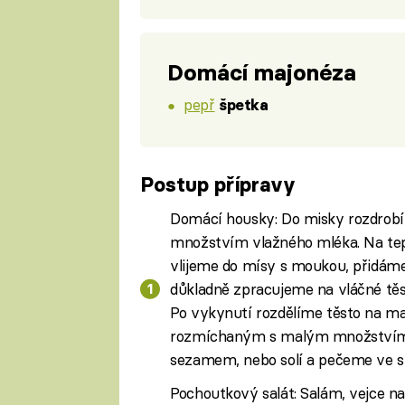
Domácí majonéza
pepř
špetka
Postup přípravy
Domácí housky: Do misky rozdrobí
množstvím vlažného mléka. Na te
vlijeme do mísy s moukou, přidáme 
důkladně zpracujeme na vláčné tě
Po vykynutí rozdělíme těsto na m
rozmíchaným s malým množstvím
sezamem, nebo solí a pečeme ve st
Pochoutkový salát: Salám, vejce n