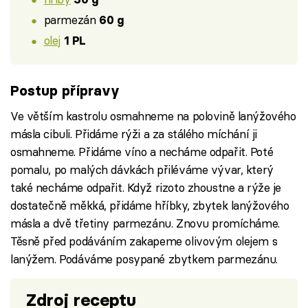
parmezán
60 g
olej
1 PL
Postup přípravy
Ve větším kastrolu osmahneme na polovině lanýžového
másla cibuli. Přidáme rýži a za stálého míchání ji
osmahneme. Přidáme víno a necháme odpařit. Poté
pomalu, po malých dávkách přiléváme vývar, který
také necháme odpařit. Když rizoto zhoustne a rýže je
dostatečně měkká, přidáme hříbky, zbytek lanýžového
másla a dvě třetiny parmezánu. Znovu promícháme.
Těsně před podáváním zakapeme olivovým olejem s
lanýžem. Podáváme posypané zbytkem parmezánu.
Zdroj receptu