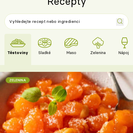
Recepty
Těstoviny
Sladké
Maso
Zelenina
Nápoje
ZELENINA