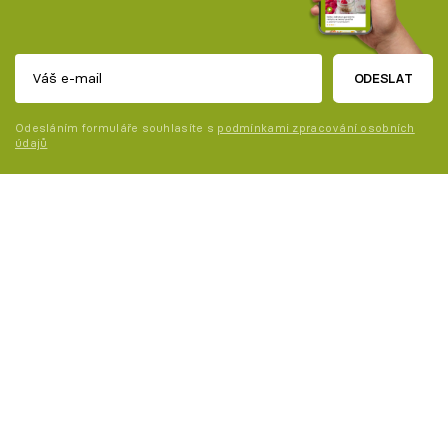
ODESLAT
Odesláním formuláře souhlasíte s
podmínkami zpracování osobních
údajů