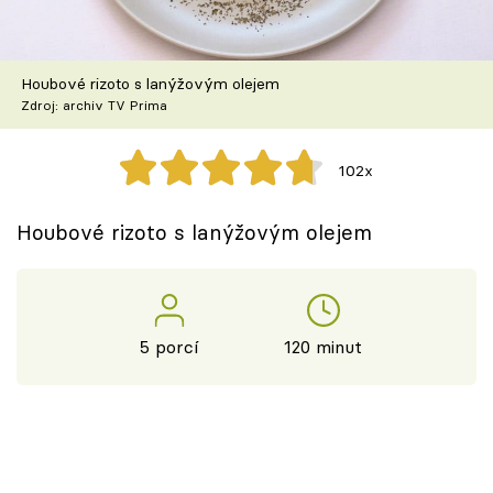
Škola vaření
Recepty z TV
Houbové rizoto s lanýžovým olejem
Zdroj: archiv TV Prima
Speciál: Cuketa
102x
Těhotnej kuchař
Houbové rizoto s lanýžovým olejem
Sledujte prima+
Přihlášení
5 porcí
120 minut
Sledujte nás