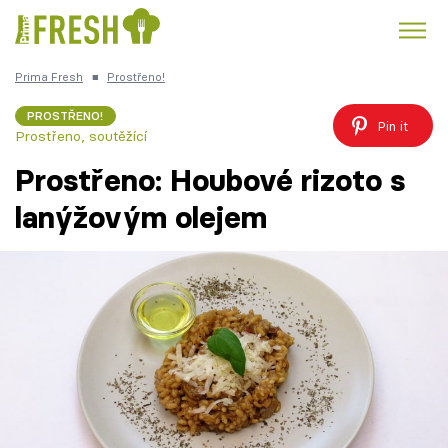
Prima Fresh
■
Prostřeno!
Kuře
Polévky k večeři
Rychlé večeře
Trendy:
PROSTŘENO!
Pin it
Prostřeno, soutěžící
Česká kuchyně
Čokoláda
Prostřeno: Houbové rizoto s
lanýžovým olejem
Témata
Recepty
Články
TV Program