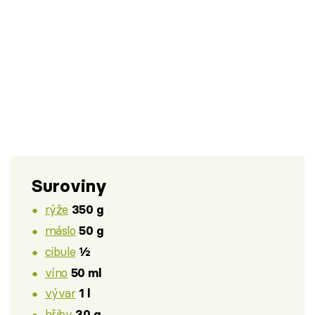
Suroviny
rýže
350 g
máslo
50 g
cibule
½
víno
50 ml
vývar
1 l
hřiby
30 g