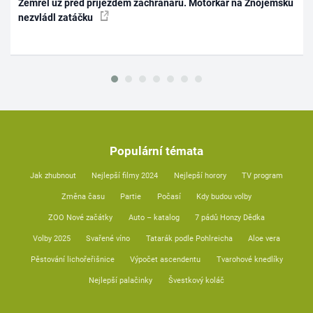
Zemřel už před příjezdem záchranářů. Motorkář na Znojemsku
nezvládl zatáčku
Populární témata
Jak zhubnout
Nejlepší filmy 2024
Nejlepší horory
TV program
Změna času
Partie
Počasí
Kdy budou volby
ZOO Nové začátky
Auto – katalog
7 pádů Honzy Dědka
Volby 2025
Svařené víno
Tatarák podle Pohlreicha
Aloe vera
Pěstování lichořeřišnice
Výpočet ascendentu
Tvarohové knedlíky
Nejlepší palačinky
Švestkový koláč