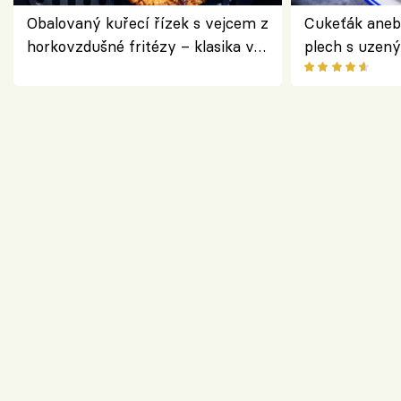
Obalovaný kuřecí řízek s vejcem z
Cukeťák aneb
horkovzdušné fritézy – klasika v
plech s uzen
novém pojetí podle Jamieho
způsob, jak z
Olivera
cukety