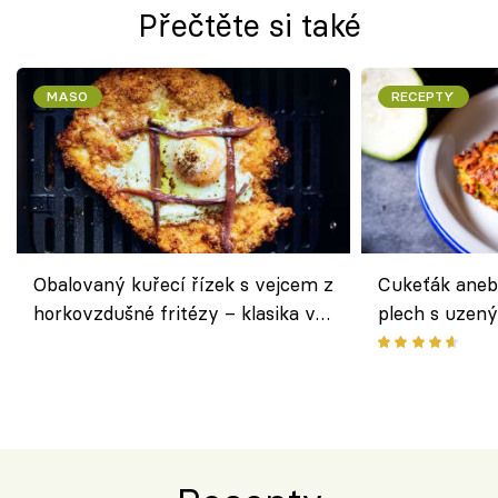
Přečtěte si také
MASO
RECEPTY
Obalovaný kuřecí řízek s vejcem z
Cukeťák aneb
horkovzdušné fritézy – klasika v
plech s uzen
novém pojetí podle Jamieho
způsob, jak z
Olivera
cukety