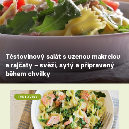
Těstovinový salát s uzenou makrelou
a rajčaty – svěží, sytý a připravený
během chvilky
TĚSTOVINY