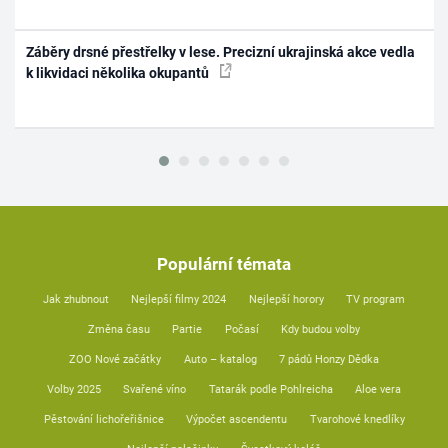
Záběry drsné přestřelky v lese. Precizní ukrajinská akce vedla
k likvidaci několika okupantů
Populární témata
Jak zhubnout
Nejlepší filmy 2024
Nejlepší horory
TV program
Změna času
Partie
Počasí
Kdy budou volby
ZOO Nové začátky
Auto – katalog
7 pádů Honzy Dědka
Volby 2025
Svařené víno
Tatarák podle Pohlreicha
Aloe vera
Pěstování lichořeřišnice
Výpočet ascendentu
Tvarohové knedlíky