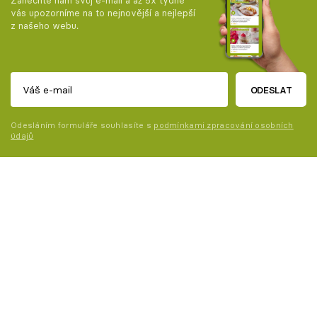
Zanechte nám svůj e-mail a až 5x týdně
vás upozorníme na to nejnovější a nejlepší
z našeho webu.
ODESLAT
Odesláním formuláře souhlasíte s
podmínkami zpracování osobních
údajů