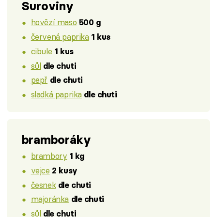
Suroviny
hovězí maso
500 g
červená paprika
1 kus
cibule
1 kus
sůl
dle chuti
pepř
dle chuti
sladká paprika
dle chuti
bramboráky
brambory
1 kg
vejce
2 kusy
česnek
dle chuti
majoránka
dle chuti
sůl
dle chuti