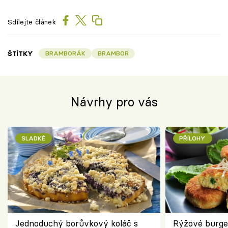
Sdílejte článek
ŠTÍTKY
BRAMBORÁK
BRAMBOR
Návrhy pro vás
SLADKÉ
PŘÍLOHY
Jednoduchý borůvkový koláč s
Rýžové burge