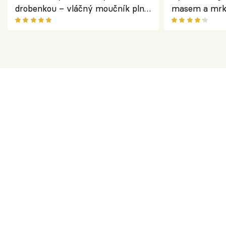
drobenkou – vláčný moučník plný
masem a mrk
ovoce
salátem – leh