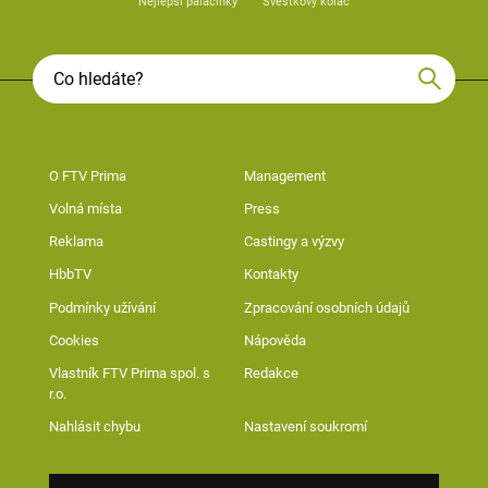
Nejlepší palačinky
Švestkový koláč
O FTV Prima
Management
Volná místa
Press
Reklama
Castingy a výzvy
HbbTV
Kontakty
Podmínky užívání
Zpracování osobních údajů
Cookies
Nápověda
Vlastník FTV Prima spol. s
Redakce
r.o.
Nahlásit chybu
Nastavení soukromí