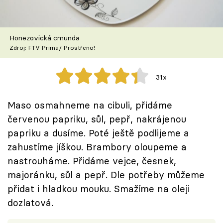
Škola vaření
Recepty z TV
Honezovická cmunda
Zdroj: FTV Prima/ Prostřeno!
Speciál: Cuketa
31x
Těhotnej kuchař
Maso osmahneme na cibuli, přidáme
Sledujte prima+
červenou papriku, sůl, pepř, nakrájenou
papriku a dusíme. Poté ještě podlijeme a
Přihlášení
zahustíme jíškou. Brambory oloupeme a
nastrouháme. Přidáme vejce, česnek,
majoránku, sůl a pepř. Dle potřeby můžeme
Sledujte nás
přidat i hladkou mouku. Smažíme na oleji
dozlatová.