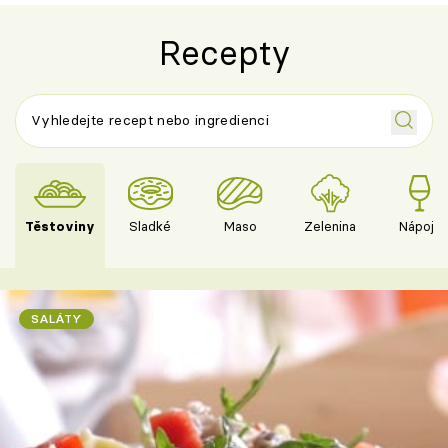
Recepty
Těstoviny
Sladké
Maso
Zelenina
Nápoje
SALÁTY