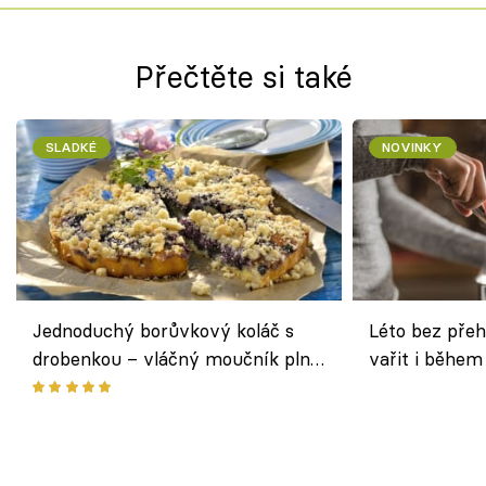
Přečtěte si také
SLADKÉ
NOVINKY
Jednoduchý borůvkový koláč s
Léto bez přeh
drobenkou – vláčný moučník plný
vařit i během
ovoce