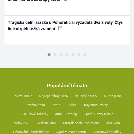
Tragická čelní srážka u Pohořelic si vyžádala dva životy. Čtyři
lidé utrpěli těžká zranění
Populární témata
Jak zhubnout
Nejlepší filmy 2024
Nejlepší horory
TV program
Změna času
Partie
Počasí
Kdy budou volby
ZOO Nové začátky
Auto – katalog
7 pádů Honzy Dědka
Volby 2025
Svařené víno
Tatarák podle Pohlreicha
Aloe vera
Pěstování lichořeřišnice
Výpočet ascendentu
Tvarohové knedlíky