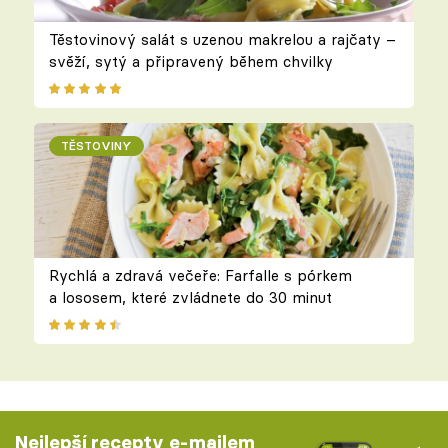
Těstovinový salát s uzenou makrelou a rajčaty –
svěží, sytý a připravený během chvilky
TĚSTOVINY
Rychlá a zdravá večeře: Farfalle s pórkem
a lososem, které zvládnete do 30 minut
Nejlepší recepty e-mailem