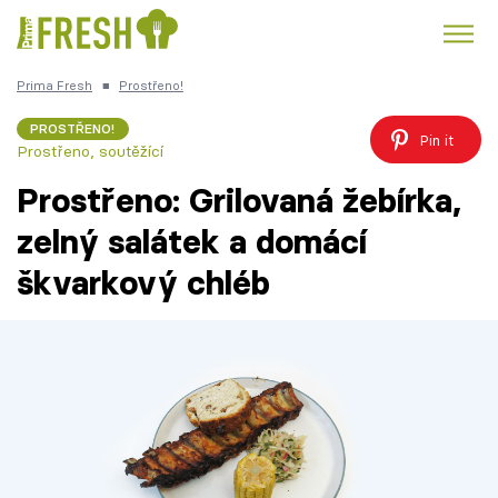
Prima Fresh
■
Prostřeno!
Kuře
Polévky k večeři
Rychlé večeře
Trendy:
PROSTŘENO!
Pin it
Prostřeno, soutěžící
Česká kuchyně
Čokoláda
Prostřeno: Grilovaná žebírka,
zelný salátek a domácí
škvarkový chléb
Témata
Recepty
Články
TV Program