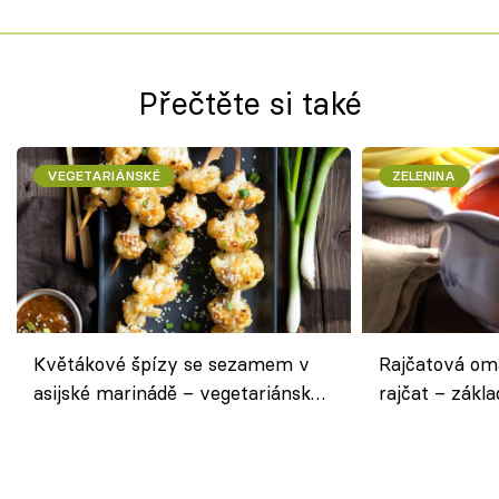
Přečtěte si také
VEGETARIÁNSKÉ
ZELENINA
Květákové špízy se sezamem v
Rajčatová om
asijské marinádě – vegetariánská
rajčat – zákla
chuťovka z grilu