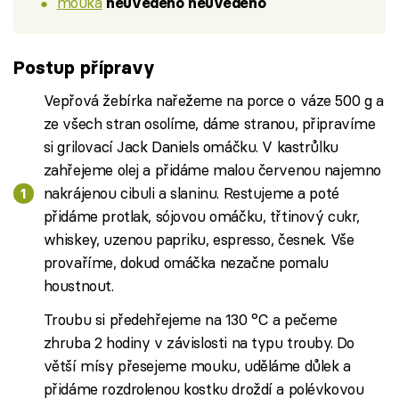
mouka
neuvedeno neuvedeno
Postup přípravy
Vepřová žebírka nařežeme na porce o váze 500 g a
ze všech stran osolíme, dáme stranou, připravíme
si grilovací Jack Daniels omáčku. V kastrůlku
zahřejeme olej a přidáme malou červenou najemno
nakrájenou cibuli a slaninu. Restujeme a poté
přidáme protlak, sójovou omáčku, třtinový cukr,
whiskey, uzenou papriku, espresso, česnek. Vše
provaříme, dokud omáčka nezačne pomalu
houstnout.
Troubu si předehřejeme na 130 °C a pečeme
zhruba 2 hodiny v závislosti na typu trouby. Do
větší mísy přesejeme mouku, uděláme důlek a
přidáme rozdrolenou kostku droždí a polévkovou