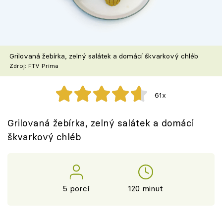
Škola vaření
Recepty z TV
Grilovaná žebírka, zelný salátek a domácí škvarkový chléb
Speciál: Cuketa
Zdroj: FTV Prima
Těhotnej kuchař
61x
Sledujte prima+
Grilovaná žebírka, zelný salátek a domácí
škvarkový chléb
Přihlášení
Sledujte nás
5 porcí
120 minut