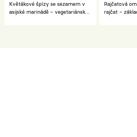
Květákové špízy se sezamem v
Rajčatová om
asijské marinádě – vegetariánská
rajčat – zákla
chuťovka z grilu