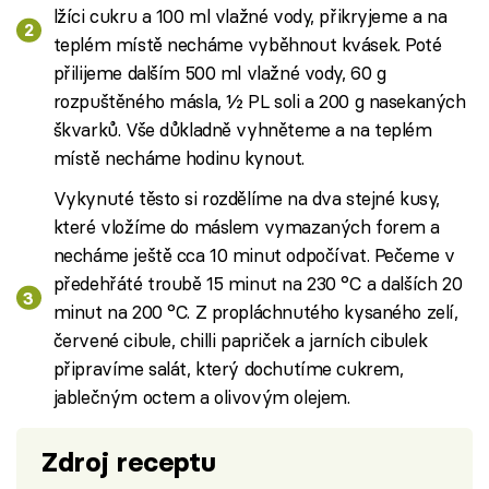
lžíci cukru a 100 ml vlažné vody, přikryjeme a na
teplém místě necháme vyběhnout kvásek. Poté
přilijeme dalším 500 ml vlažné vody, 60 g
rozpuštěného másla, ½ PL soli a 200 g nasekaných
škvarků. Vše důkladně vyhněteme a na teplém
místě necháme hodinu kynout.
Vykynuté těsto si rozdělíme na dva stejné kusy,
které vložíme do máslem vymazaných forem a
necháme ještě cca 10 minut odpočívat. Pečeme v
předehřáté troubě 15 minut na 230 °C a dalších 20
minut na 200 °C. Z propláchnutého kysaného zelí,
červené cibule, chilli papriček a jarních cibulek
připravíme salát, který dochutíme cukrem,
jablečným octem a olivovým olejem.
Zdroj receptu