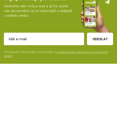
Zanechte nám svůj e-mail a až 5x týdně
vás upozorníme na to nejnovější a nejlepší
z našeho webu.
ODESLAT
Odesláním formuláře souhlasíte s
podmínkami zpracování osobních
údajů