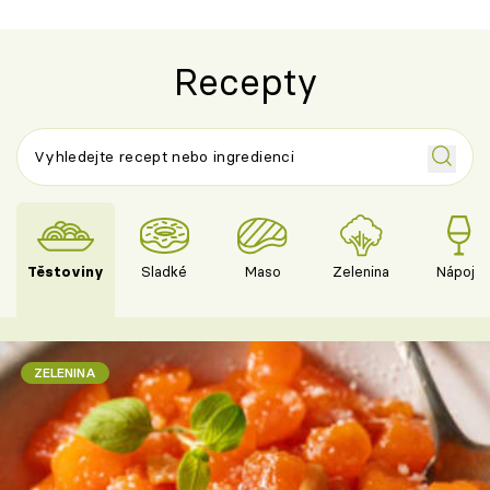
Recepty
Těstoviny
Sladké
Maso
Zelenina
Nápoje
ZELENINA