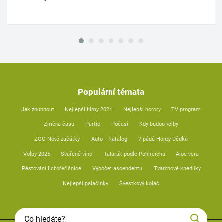
Populární témata
Jak zhubnout
Nejlepší filmy 2024
Nejlepší horory
TV program
Změna času
Partie
Počasí
Kdy budou volby
ZOO Nové začátky
Auto – katalog
7 pádů Honzy Dědka
Volby 2025
Svařené víno
Tatarák podle Pohlreicha
Aloe vera
Pěstování lichořeřišnice
Výpočet ascendentu
Tvarohové knedlíky
Nejlepší palačinky
Švestkový koláč