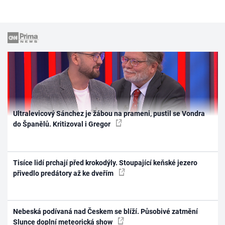
Ultralevicový Sánchez je žábou na prameni, pustil se Vondra
do Španělů. Kritizoval i Gregor
Tisíce lidí prchají před krokodýly. Stoupající keňské jezero
přivedlo predátory až ke dveřím
Nebeská podívaná nad Českem se blíží. Působivé zatmění
Slunce doplní meteorická show