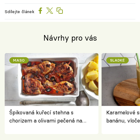
Sdílejte článek
Návrhy pro vás
MASO
SLADKÉ
Špikovaná kuřecí stehna s
Karamelové s
chorizem a olivami pečená na
banánu, vloče
letní zelenině – šťavnaté maso s
snídaně do sk
výraznou chutí inspirovanou