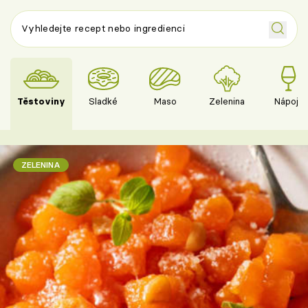
Těstoviny
Sladké
Maso
Zelenina
Nápoje
ZELENINA