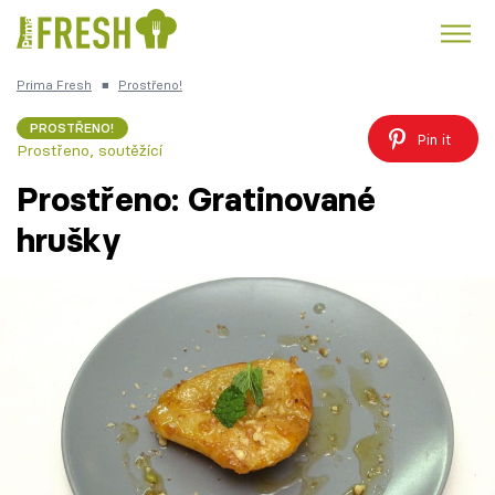
Prima Fresh
■
Prostřeno!
Kuře
Polévky k večeři
Rychlé večeře
Trendy:
PROSTŘENO!
Pin it
Prostřeno, soutěžící
Česká kuchyně
Čokoláda
Prostřeno: Gratinované
hrušky
Témata
Recepty
Články
TV Program