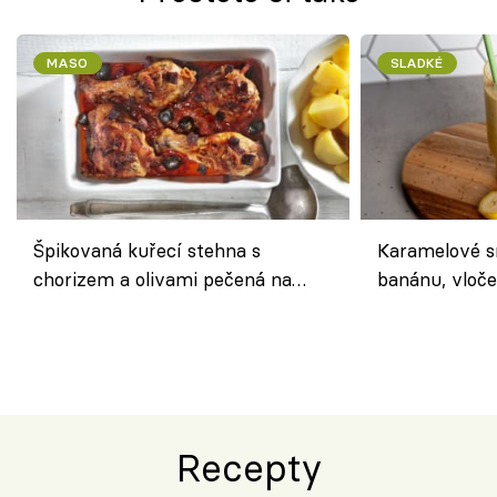
MASO
SLADKÉ
Špikovaná kuřecí stehna s
Karamelové s
chorizem a olivami pečená na
banánu, vloče
letní zelenině – šťavnaté maso s
snídaně do sk
výraznou chutí inspirovanou
Španělskem
Recepty