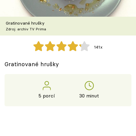
Škola vaření
Recepty z TV
Gratinované hrušky
Zdroj: archiv TV Prima
Speciál: Cuketa
141x
Těhotnej kuchař
Gratinované hrušky
Sledujte prima+
Přihlášení
5 porcí
30 minut
Sledujte nás