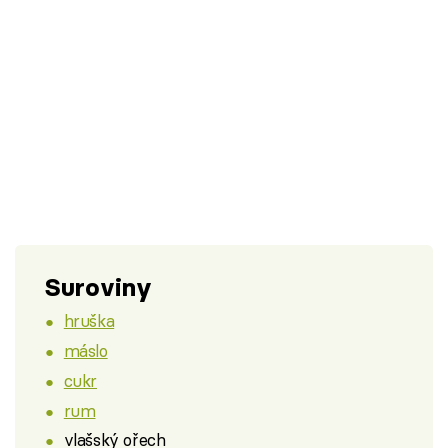
Suroviny
hruška
máslo
cukr
rum
vlašský ořech