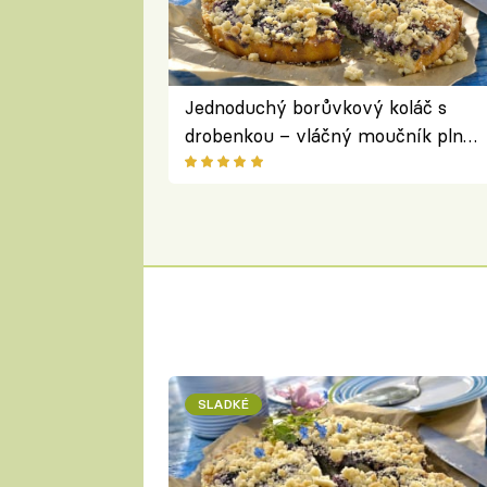
Jednoduchý borůvkový koláč s
drobenkou – vláčný moučník plný
ovoce
SLADKÉ