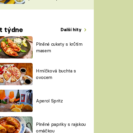
TORKY
ESH
t týdne
Další hity
Plněné cukety s krůtím
masem
Hrníčková buchta s
ovocem
Aperol Spritz
Plněné papriky s rajskou
omáčkou