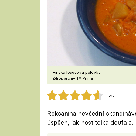
Finská lososová polévka
Zdroj: archiv TV Prima
52x
Roksanina nevšední skandinávs
úspěch, jak hostitelka doufala.