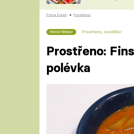
nepotřebujete troubu
ZDENĚK
ČESKO NA TALÍŘI
POHLREICH
Prima Fresh
■
Prostřeno!
KAROLÍNA,
JAROSLAV SAPÍK
DOMÁCÍ
Prostřeno, soutěžící
PROSTŘENO!
KUCHAŘKA
KAROLÍNA
KAMBERSKÁ
Prostřeno: Fin
polévka