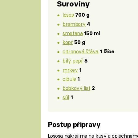
Suroviny
losos
700 g
brambory
4
smetana
150 ml
kopr
50 g
citronová šťáva
1 lžíce
bílý pepř
5
mrkev
1
cibule
1
bobkový list
2
sůl
1
Postup přípravy
Lososa nakrájíme na kusy a opláchneme 