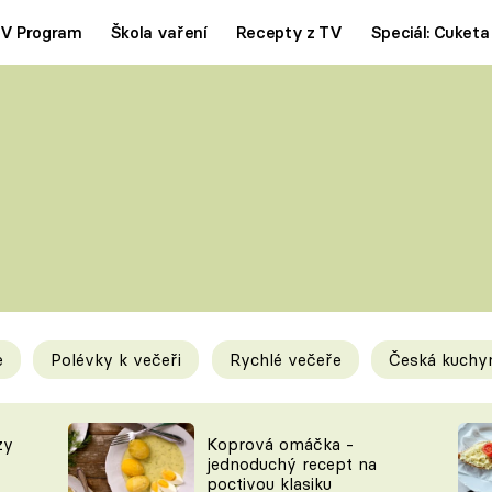
V Program
Škola vaření
Recepty z TV
Speciál: Cuketa
Polévky
Saláty
ČESKÁ KLASIKA
TĚSTOVIN
SILNÉ VÝVARY
SLADKÉ
KRÉMOVÉ
BEZMASÁ J
e
Polévky k večeři
Rychlé večeře
Česká kuchy
y
Tipy a triky
Novink
zy
Koprová omáčka -
jednoduchý recept na
poctivou klasiku
KAM ZA JÍDLEM
BLOG