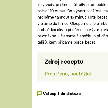
litry vody, přidáme sůl, bílý pepř, bobk
poklicí 10 minut. Do vývaru vložíme los
necháme táhnout 15 minut. Poté losos
vrátíme do hrnce. Oloupeme si brambory
drobné kousky a přidáme do vývaru. Vař
nezměkne. Ušleháme šlehačku a přidáme
talířů, kam přidáme porce lososa.
Zdroj receptu
Prostřeno, soutěžící
Vstoupit do diskuze