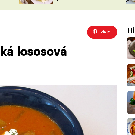
ŠÉFREDAK
VYCHYTÁVKY
SOUTĚŽ FR
NA NÁKUPECH
ČASOPIS
Hi
Pin it
ská lososová