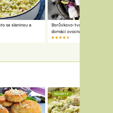
to se slaninou a
Borůvkovo-tvarohové nanuky 
domácí ovocná zmrzlina na dř
RECEPTY