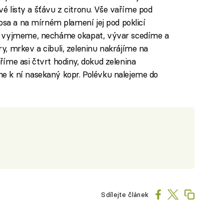
ové listy a šťávu z citronu. Vše vaříme pod
osa a na mírném plamení jej pod poklicí
a vyjmeme, necháme okapat, vývar scedíme a
, mrkev a cibuli, zeleninu nakrájíme na
íme asi čtvrt hodiny, dokud zelenina
 k ní nasekaný kopr. Polévku nalejeme do
Sdílejte článek