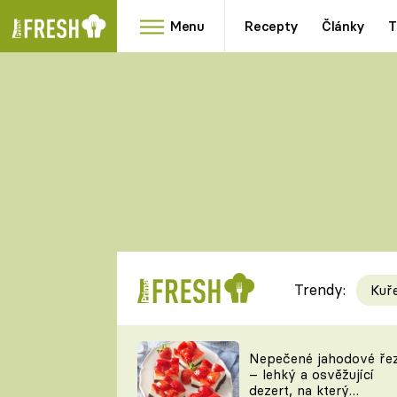
Menu
Recepty
Články
T
Oblíbené
Přílohy
recepty
HRANOLKY
HOUBY
KNEDLÍKY
DÝNĚ
KAŠE
RYCHLOVKY
Trendy:
Kuř
Populární
Videorecept
Nepečené jahodové ře
– lehký a osvěžující
kuchaři
dezert, na který
TEĎ VAŘÍ ŠÉF!