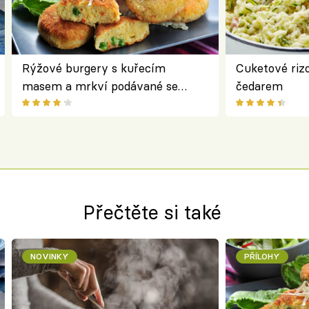
Rýžové burgery s kuřecím
Cuketové rizo
masem a mrkví podávané se
čedarem
salátem – lehká a chutná večeře
Přečtěte si také
NOVINKY
PŘÍLOHY