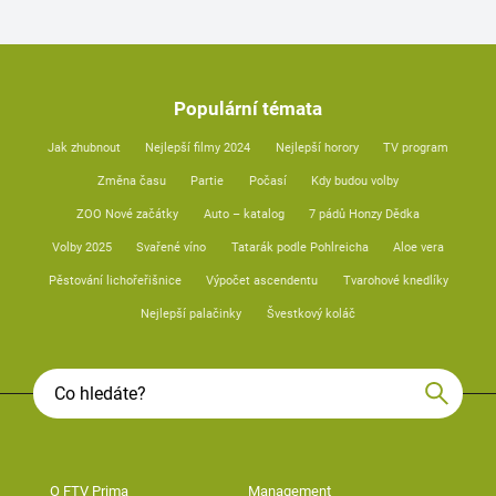
Populární témata
Jak zhubnout
Nejlepší filmy 2024
Nejlepší horory
TV program
Změna času
Partie
Počasí
Kdy budou volby
ZOO Nové začátky
Auto – katalog
7 pádů Honzy Dědka
Volby 2025
Svařené víno
Tatarák podle Pohlreicha
Aloe vera
Pěstování lichořeřišnice
Výpočet ascendentu
Tvarohové knedlíky
Nejlepší palačinky
Švestkový koláč
O FTV Prima
Management