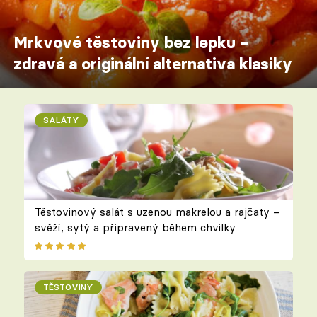
Mrkvové těstoviny bez lepku –
zdravá a originální alternativa klasiky
SALÁTY
Těstovinový salát s uzenou makrelou a rajčaty –
svěží, sytý a připravený během chvilky
TĚSTOVINY