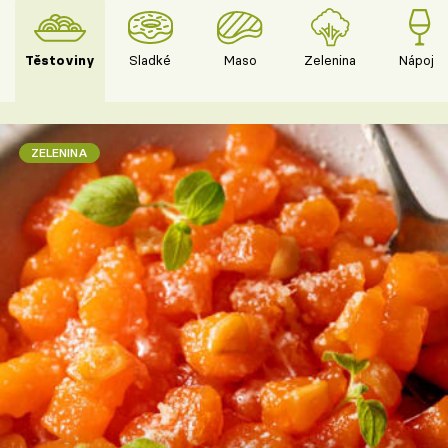
Těstoviny
Sladké
Maso
Zelenina
Nápoje
ZELENINA