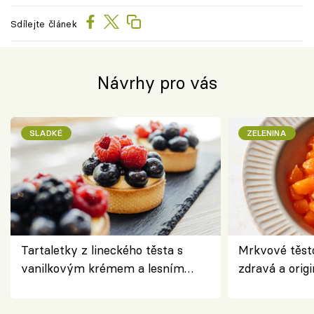
Sdílejte článek
Návrhy pro vás
SLADKÉ
ZELENINA
Tartaletky z lineckého těsta s
Mrkvové těst
vanilkovým krémem a lesním
zdravá a origi
ovocem podle Bread Society
klasiky