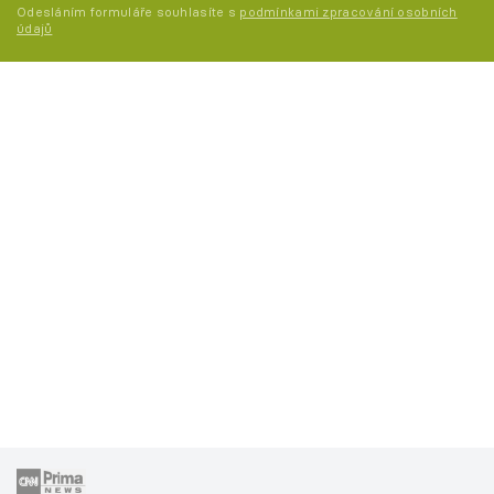
Odesláním formuláře souhlasíte s
podmínkami zpracování osobních
údajů