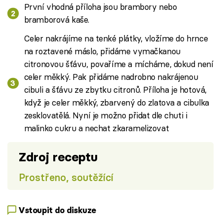
První vhodná příloha jsou brambory nebo
bramborová kaše.
Celer nakrájíme na tenké plátky, vložíme do hrnce
na roztavené máslo, přidáme vymačkanou
citronovou šťávu, povaříme a mícháme, dokud není
celer měkký. Pak přidáme nadrobno nakrájenou
cibuli a šťávu ze zbytku citronů. Příloha je hotová,
když je celer měkký, zbarvený do zlatova a cibulka
zesklovatělá. Nyní je možno přidat dle chuti i
malinko cukru a nechat zkaramelizovat
Zdroj receptu
Prostřeno, soutěžící
Vstoupit do diskuze