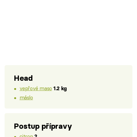
Head
vepřové maso
1.2 kg
máslo
Postup přípravy
citron
2