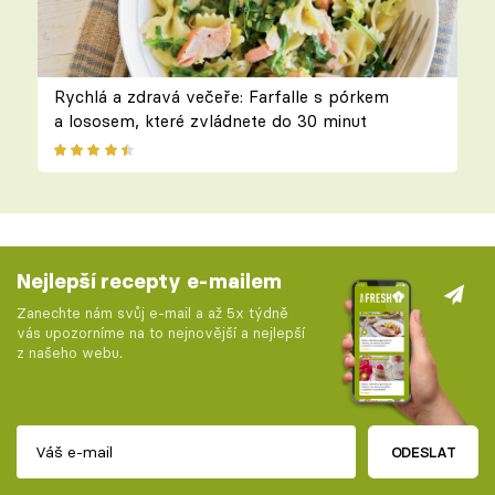
Rychlá a zdravá večeře: Farfalle s pórkem
a lososem, které zvládnete do 30 minut
Nejlepší recepty e-mailem
Zanechte nám svůj e-mail a až 5x týdně
vás upozorníme na to nejnovější a nejlepší
z našeho webu.
ODESLAT