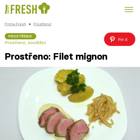
Prima Fresh
■
Prostřeno!
Kuře
Polévky k večeři
Rychlé večeře
Trendy:
PROSTŘENO!
Pin it
Prostřeno, soutěžící
Česká kuchyně
Čokoláda
Prostřeno: Filet mignon
Témata
Recepty
Články
TV Program