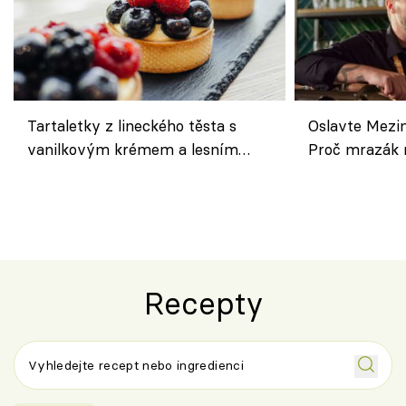
Tartaletky z lineckého těsta s
Oslavte Mezin
vanilkovým krémem a lesním
Proč mrazák n
ovocem podle Bread Society
horku vsadit 
Recepty