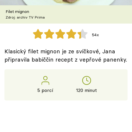
Škola vaření
Filet mignon
Zdroj: archiv TV Prima
Recepty z TV
Speciál: Cuketa
54x
Těhotnej kuchař
Klasický filet mignon je ze svíčkové, Jana
připravila babiččin recept z vepřové panenky.
Sledujte prima+
Přihlášení
5 porcí
120 minut
Sledujte nás